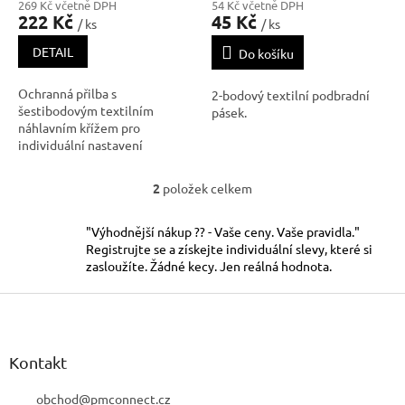
269 Kč včetně DPH
54 Kč včetně DPH
222 Kč
45 Kč
/ ks
/ ks
DETAIL
Do košíku
Ochranná přilba s
2-bodový textilní podbradní
šestibodovým textilním
pásek.
náhlavním křížem pro
individuální nastavení
velikosti, potním páskem z
hovězí štípenkové usně a
2
položek celkem
O
klasickým upínáním. Přilba je
v
odolná vůči teplotám -20
l
°C/+50 °C, elektrická izolační
"Výhodnější nákup ?? - Vaše ceny. Vaše pravidla."
á
vlastnost do 440 Vac. Odoln
Registrujte se a získejte individuální slevy, které si
d
zasloužíte. Žádné kecy. Jen reálná hodnota.
a
c
Z
í
á
p
p
r
a
Kontakt
v
t
k
í
obchod
@
pmconnect.cz
y