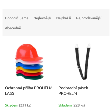
Ř
a
Doporučujeme
Nejlevnější
Nejdražší
Nejprodávanější
z
e
Abecedně
n
í
V
p
ý
r
p
o
i
d
s
u
p
k
r
t
o
ů
d
Ochranná přilba PROHELM
Podbradní pásek
u
LASS
PROHELM
k
t
Skladem
(231 ks)
Skladem
(228 ks)
ů