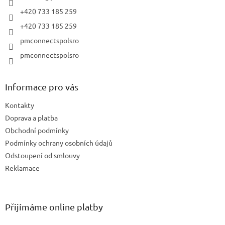
v
+420 733 185 259
ý
+420 733 185 259
p
i
pmconnectspolsro
s
pmconnectspolsro
u
Informace pro vás
Kontakty
Doprava a platba
Obchodní podmínky
Podmínky ochrany osobních údajů
Odstoupení od smlouvy
Reklamace
Přijímáme online platby