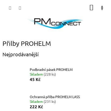
Přejít
NÁKUP
na
obsah
KOŠÍK
Přilby PROHELM
Nejprodávanější
Podbradní pásek PROHELM
Skladem
(228 ks)
45 Kč
Ochranná přilba PROHELM LASS
Skladem
(231 ks)
222 Kč