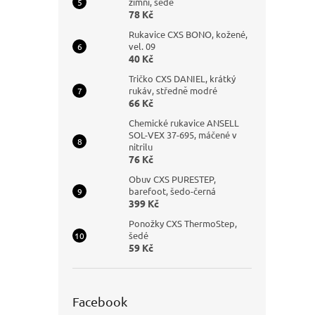
zimní, šedé
78 Kč
Rukavice CXS BONO, kožené,
vel. 09
40 Kč
Tričko CXS DANIEL, krátký
rukáv, středně modré
66 Kč
Chemické rukavice ANSELL
SOL-VEX 37-695, máčené v
nitrilu
76 Kč
Obuv CXS PURESTEP,
barefoot, šedo-černá
399 Kč
Ponožky CXS ThermoStep,
šedé
59 Kč
Facebook