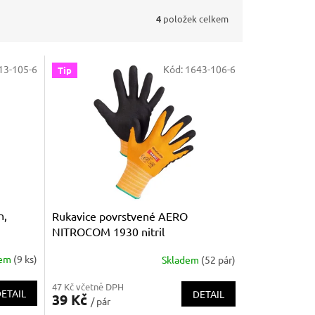
4
položek celkem
13-105-6
Kód:
1643-106-6
Tip
n,
Rukavice povrstvené AERO
NITROCOM 1930 nitril
dem
(9 ks)
Skladem
(52 pár)
Průměrné
hodnocení
47 Kč včetně DPH
produktu
ETAIL
DETAIL
39 Kč
/ pár
je
5,0