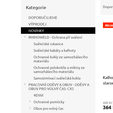
Ř
n
Přeskočit
a
e
Dopor
Kategorie
kategorie
z
l
e
DOPORUČUJEME
V
n
VÝPRODEJ
Akce
ý
í
NOVINKY
p
p
RHINOWELD - Ochrana při sváření
i
r
Svářečské rukavice
s
o
p
d
Svářečské kabáty a kalhoty
r
u
Ochranné kukly ze samozhášecího
o
k
materiálu
d
t
Ochranné polokošile a mikiny ze
samozhášecího materiálu
u
ů
Kalho
k
Samostmívací svářečská kukla
staro
t
PRACOVNÍ ODĚVY A OBUV - ODĚVY A
ů
OBUV PRO VOLNÝ ČAS- CXS
4ENVI
Ochranné pomůcky
440 Kč
364
Obuv pro volný čas