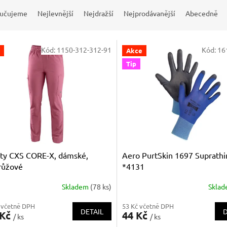
učujeme
Nejlevnější
Nejdražší
Nejprodávanější
Abecedně
Kód:
1150-312-312-91
Kód:
16
Akce
Tip
ty CXS CORE-X, dámské,
Aero PurtSkin 1697 Suprathi
růžové
*4131
Skladem
(78 ks)
Skla
 včetně DPH
53 Kč včetně DPH
DETAIL
D
 Kč
44 Kč
/ ks
/ ks