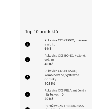
Top 10 produktů
Rukavice CXS CERRO, máčené
v nitrilu
9 Kč
Rukavice CXS BONO, kožené,
vel. 10
40 Kč
Rukavice CXS BENSON,
kombinované, výstražné
doplňky
105 Kč
Rukavice CXS PELA, máčené v
nitrilu, vel. 10
20 Kč
Ponožky CXS THERMOMAX,