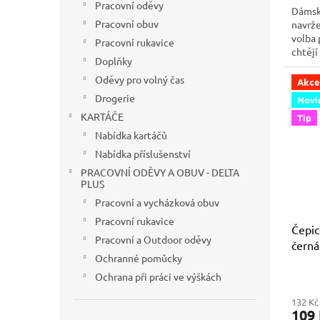
Pracovní oděvy
Dámsk
Pracovní obuv
navrže
volba 
Pracovní rukavice
chtějí
Doplňky
po cel
dodáv
Oděvy pro volný čas
Akce
skvěle
Drogerie
Novi
KARTÁČE
Tip
Nabídka kartáčů
Nabídka příslušenství
PRACOVNÍ ODĚVY A OBUV - DELTA
PLUS
Pracovní a vycházková obuv
Pracovní rukavice
Čepic
Pracovní a Outdoor oděvy
černá
Ochranné pomůcky
Ochrana při práci ve výškách
132 Kč
109