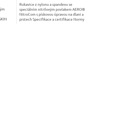
Rukavice z nylonu a spandexu se
z
vým
speciálním nitrilovým povlakem AERO®
5
NitroCom s pískovou úpravou na dlani a
hvězdiček.
SKIN
prstech Specifikace a certifikace Normy
dlí a
EN388:4131X, EN 407:X1XXXX, EN420,
ické
CE kategorie II Materiál Nylon, spandex
ý nylon
Povrch Nitrilový nános s pískovou
(18
úpravou Ochranné vlastnosti Odolnost...
/9,...