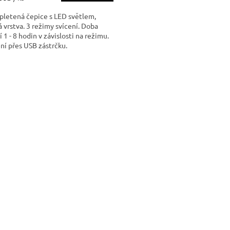
pletená čepice s LED světlem,
á vrstva. 3 režimy svícení. Doba
í 1 - 8 hodin v závislosti na režimu.
ní přes USB zástrčku.
O
v
l
á
d
a
c
í
p
r
v
k
y
v
ý
p
i