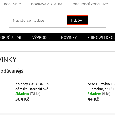
KONTAKTY
DOPRAVA A PLATBA
OBCHODNÍ PODMÍNKY
HLEDAT
ORUČUJEME
VÝPRODEJ
NOVINKY
RHINOWELD - Och
INKY
odávanější
Kalhoty CXS CORE-X,
Aero PurtSkin 1
dámské, starorůžové
Suprathin, *4131
Skladem
(78 ks)
Skladem
(9 ks)
364 Kč
44 Kč