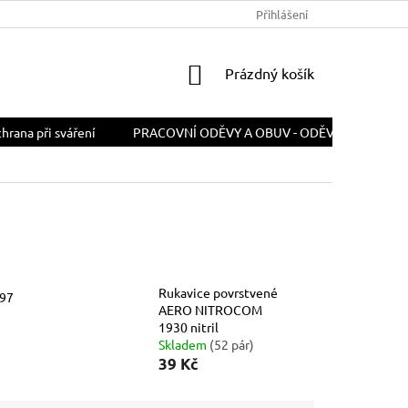
PODMÍNKY OCHRANY OSOBNÍCH ÚDAJŮ
Přihlášení
ODSTOUPENÍ OD SMLOU
NÁKUPNÍ
Prázdný košík
KOŠÍK
rana při sváření
PRACOVNÍ ODĚVY A OBUV - ODĚVY A OBUV PR
Rukavice povrstvené
697
AERO NITROCOM
1930 nitril
Skladem
(52 pár)
39 Kč