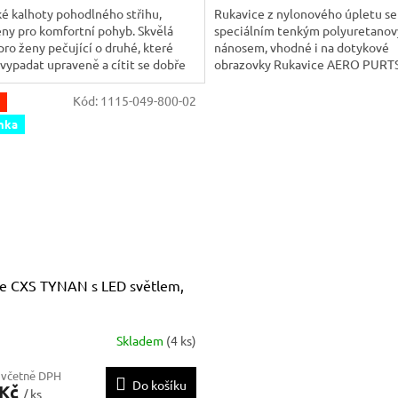
é kalhoty pohodlného střihu,
Rukavice z nylonového úpletu se
ny pro komfortní pohyb. Skvělá
speciálním tenkým polyuretano
pro ženy pečující o druhé, které
nánosem, vhodné i na dotykové
 vypadat upraveně a cítit se dobře
obrazovky Rukavice AERO PURT
ý den. Klasický rovný střih nohavic
SUPRATHIN 1697 – citlivost, poho
á kalhotám nadčasový charakter a
preciznost na první dotek Techn
Kód:
1115-049-800-02
 se hodí ke k
parametry: Materiál úpletu: jemn
nka
s mimořádně jemnou strukturou 
gauge). Velikosti: S/6, M/7, L/8, XL
e CXS TYNAN s LED světlem,
Skladem
(4 ks)
 včetně DPH
Do košíku
 Kč
/ ks