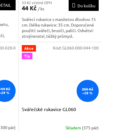
53 Kč včetně DPH
ETAIL
Do košíku
44 Kč
/ ks
Svářecí rukavice s manžetou dlouhou 15
betu,
cm. Délka rukavice: 35 cm. Doporučené
použití: svářeči, brusiči, paliči. Odvětví:
či,
strojírenství, těžký průmysl.
00-028-0
Kód:
GL060-000-044-100
Akce
Tip
144 Kč
250 Kč
–29 %
–28 %
Svářečské rukavice GL060
(300 pár)
Skladem
(375 pár)