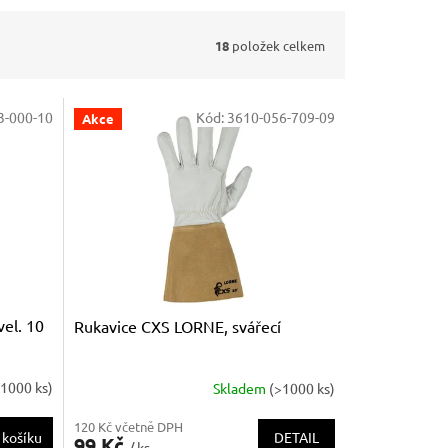
18
položek celkem
3-000-10
Kód:
3610-056-709-09
Akce
el. 10
Rukavice CXS LORNE, svářecí
>1000 ks)
Skladem
(>1000 ks)
120 Kč včetně DPH
DETAIL
 košíku
99 Kč
/ ks