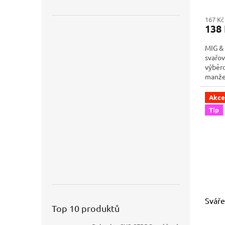
167 Kč
138
MIG &
svařov
výběr
manže
dlouhá
vyztuz
Akce
vnitřni
Tip
pro...
Sváře
Top 10 produktů