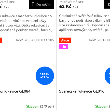
75 Kč včetně DPH
včetně DPH
D
Do košíku
62 Kč
Kč
/ ks
/ ks
Celokožené svářečské rukavice s
í rukavice s manžetou dlouhou 15
bavlněnou podšívkou v dlani a hř
vlněnou vložkou ve dlani a švy
šité kevlarovou nití. Doporučené
i žlutou kůží. Délka rukavice: 35
aplikace: kovovýroba, svářeči, pali
poručené použití: svářeči, brusiči,
strojírenství a těžký průmysl.
. Odvětví: strojírenství, těžký
l.
Kód:
GL084-000-033-105
Kód:
GL016-0
Akce
Tip
178 Kč
–29 %
cí rukavice GL084
Svářečské rukavice GL016
Skladem
(279 pár)
Skladem