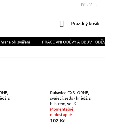
PODMÍNKY OCHRANY OSOBNÍCH ÚDAJŮ
Přihlášení
ODSTOUPENÍ OD SMLOU
NÁKUPNÍ
Prázdný košík
KOŠÍK
rana při sváření
PRACOVNÍ ODĚVY A OBUV - ODĚVY A OBUV PR
RNE,
Rukavice CXS LORNE,
ědá, s
svářecí, šedo - hnědá, s
blistrem, vel. 9
Momentálně
nedostupné
102 Kč