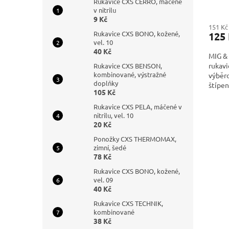
Rukavice CXS CERRO, máčené
v nitrilu
9 Kč
151 Kč
Rukavice CXS BONO, kožené,
125
vel. 10
40 Kč
MIG & 
rukavi
Rukavice CXS BENSON,
kombinované, výstražné
výběr
doplňky
štíp
105 Kč
přída
a švy,
Rukavice CXS PELA, máčené v
podší
nitrilu, vel. 10
20 Kč
Ponožky CXS THERMOMAX,
zimní, šedé
78 Kč
Rukavice CXS BONO, kožené,
vel. 09
40 Kč
Rukavice CXS TECHNIK,
kombinované
38 Kč