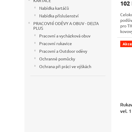
KARTÁČE
102
Nabídka kartáčů
Celok
Nabídka příslušenství
podšív
PRACOVNÍ ODĚVY A OBUV - DELTA
pro TI
PLUS
kovový
Pracovní a vycházková obuv
těžký 
Pracovní rukavice
Akce
Pracovní a Outdoor oděvy
Ochranné pomůcky
Ochrana při práci ve výškách
Rukav
vel. 