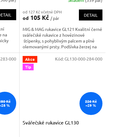
Skladem
(359 pár)
Průměrné
hodnocení
od 127 Kč včetně DPH
produktu
ETAIL
DETAIL
105 Kč
od
/ pár
je
5,0
ní
MIG & MAG rukavice GL121 Kvalitní černé
z
e na
svářečské rukavice z hovězinové
5
micky
štípenky, s pohyblivým palcem a plně
hvězdiček.
olemovanými prsty. Podšívka žerzej na
bené z
dlani, bavlněná podšívka manžety.
́penky
Kompletně šité kevlarovou nití. Velikosti
-283-000
Kód:
GL130-000-284-000
Akce
y a švy,
10 a 11.V souladu s požadavky normy EN
Tip
12477 A...
580 Kč
226 Kč
–28 %
–29 %
Svářečské rukavice GL130