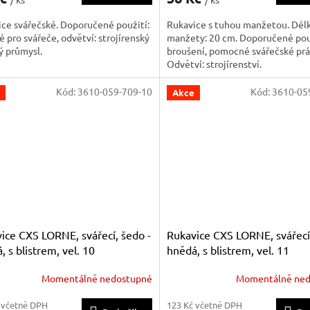
ce svářečské. Doporučené použití:
Rukavice s tuhou manžetou. Dél
 pro svářeče, odvětví: strojírenský
manžety: 20 cm. Doporučené pou
ý průmysl.
broušení, pomocné svářečské prá
Odvětví: strojírenství.
Kód:
3610-059-709-10
Kód:
3610-05
Akce
ice CXS LORNE, svářecí, šedo -
Rukavice CXS LORNE, svářecí,
, s blistrem, vel. 10
hnědá, s blistrem, vel. 11
Momentálně nedostupné
Momentálně ned
 včetně DPH
123 Kč včetně DPH