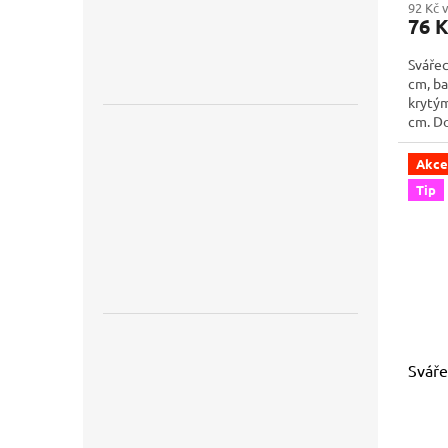
92 Kč 
76 
Svářec
cm, ba
krytým
cm. Do
paliči
průmys
Akce
Tip
Sváře