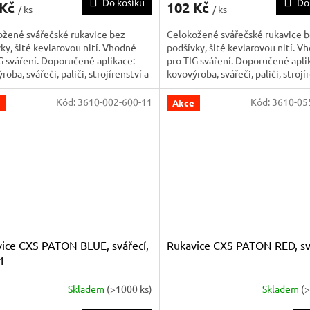
Do košíku
Do
 Kč
102 Kč
/ ks
/ ks
ožené svářečské rukavice bez
Celokožené svářečské rukavice 
ky, šité kevlarovou nití. Vhodné
podšívky, šité kevlarovou nití. V
G sváření. Doporučené aplikace:
pro TIG sváření. Doporučené apli
roba, svářeči, paliči, strojírenství a
kovovýroba, svářeči, paliči, strojí
průmysl.
těžký průmysl.
Kód:
3610-002-600-11
Kód:
3610-05
Akce
ice CXS PATON BLUE, svářecí,
Rukavice CXS PATON RED, sv
11
Skladem
(>1000 ks)
Skladem
(