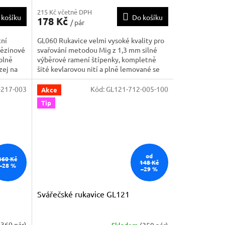
215 Kč včetně DPH
 košíku
Do košíku
178 Kč
/ pár
ní
GL060 Rukavice velmi vysoké kvality pro
vězinové
svařování metodou Mig z 1,3 mm silné
 plně
výběrové ramení štípenky, kompletně
zej na
šité kevlarovou nití a plně lemované se
y.
zesílenou dlaní a mezerou mezi palcem a
mpletně
ukazovákem, pohyblivý palec. Podšívka je
-217-003
Kód:
GL121-712-005-100
Akce
z odolné žerzeje na dlani i hřbetu ruky.
Tip
Velikost :...
od
360 Kč
148 Kč
–28 %
–29 %
Svářečské rukavice GL121
(360 pár)