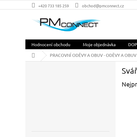
Přejít
+420 733 185 259
obchod@pmconnect.cz
na
obsah
Hodnocení obchodu
Moje objednávka
DOP
Domů
PRACOVNÍ ODĚVY A OBUV - ODĚVY A OBUV 
P
Svář
o
s
Nejpr
t
r
a
n
n
í
p
a