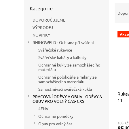
n
Přeskočit
Ř
e
Kategorie
kategorie
a
l
Dopor
z
DOPORUČUJEME
e
VÝPRODEJ
V
n
Akce
NOVINKY
ý
í
RHINOWELD - Ochrana při sváření
p
p
i
r
Svářečské rukavice
s
o
Svářečské kabáty a kalhoty
p
d
Ochranné kukly ze samozhášecího
r
u
materiálu
o
k
Ochranné polokošile a mikiny ze
d
t
samozhášecího materiálu
u
ů
Samostmívací svářečská kukla
Rukav
k
PRACOVNÍ ODĚVY A OBUV - ODĚVY A
11
t
OBUV PRO VOLNÝ ČAS- CXS
ů
4ENVI
Ochranné pomůcky
103 Kč
Obuv pro volný čas
85 