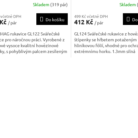
Skladem
(319 pár)
Skladem
 včetně DPH
499 Kč včetně DPH
Do košíku
Do
 Kč
412 Kč
/ pár
/ pár
MAG rukavice GL122 Svářečské
GL124 Svářečské rukavice z hově
ce pro náročnou práci. Vyrobené z
štípenky se hřbetem potaženým
ové vysoce kvalitní hovězinové
hliníkovou fólií, vhodné pro och
enky, s pohyblivým palcem zesíleným
extrémnímu horku. 1.3mm silná
vnou vrstvou, plně olemované prsty
hovězinová štípenka, hřbet z kev
 kompletně šité kevlarovou nití,
potaženého hliníkovou fólií, poh
O
vka žerzej na dlani a bavlněná...
palec, plně lemované švy, Šité k
v
nití. Odolají kontaktnímu...
l
á
d
a
c
í
p
r
v
k
y