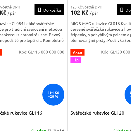
 včetně DPH
123 Kč včetně DPH
Do košíku
Do
 Kč
102 Kč
/ pár
/ pár
kavice GL084 Lehké svářečské
MIG & MAG rukavice GL016 Kvalit
ce pro tradiční svařování metodou
červené svářečské rukavice z ho
manžetou z chromité usně. Pevný
štípenky, s pohyblivým palcem a
 nepodšité pro lepší cit. Kompletně
olemovanými prsty. Podšívka žer
kevlarovou nití. Velikost: 10" V
dlani, bavlněná podšívka manžet
u s požadavky normy EN 12477 B
Velikost 10" Balení : 12 párů Ko
Kód:
GL116-000-000-000
Kód:
GL120-000
Akce
477 B 3111 31XX3X
šité kevlarovou nití.V souladu s
Tip
požadavky normy EN 12477 A...
194 Kč
–28 %
čské rukavice GL116
Svářečské rukavice GL120
Skladem
(360 pár)
Skladem