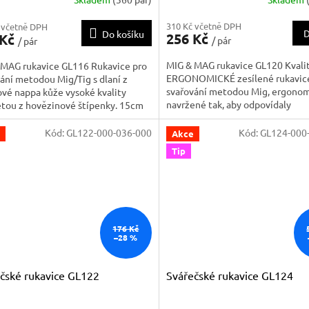
Průměrné
hodnocení
310 Kč včetně DPH
 včetně DPH
produktu
D
Do košíku
256 Kč
 Kč
/ pár
/ pár
je
5,0
MIG & MAG rukavice GL120 Kvalit
 MAG rukavice GL116 Rukavice pro
z
ERGONOMICKÉ zesílené rukavic
ání metodou Mig/Tig s dlaní z
5
svařování metodou Mig, ergono
ové nappa kůže vysoké kvality
hvězdiček.
navržené tak, aby odpovídaly
tou z hovězinové štípenky. 15cm
přirozenému zakřivení ruky, vyro
 manžeta, šité kevlarovou nití,
výběrové vazové hovězinové šti
̌ený pohyblivý palec, vyztužená
Kód:
GL122-000-036-000
Kód:
GL124-000
Akce
vysoké kvality, plně lemované prst
́ strana zápěstí. Podšívka z žerzeje
Tip
zesílená mezera mezi palcem a...
176 Kč
–28 %
čské rukavice GL122
Svářečské rukavice GL124