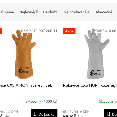
učujeme
Nejlevnější
Nejdražší
Nejprodávanější
Abecedně
Kód:
3610-007-200-11
Kód:
3610-00
Akce
ice CXS AMON, svářecí, vel.
Rukavice CXS HURI, kožené, v
Skladem
(>1000 ks)
Skladem
(
 včetně DPH
68 Kč včetně DPH
Do košíku
Do
Kč
56 Kč
/ ks
/ ks