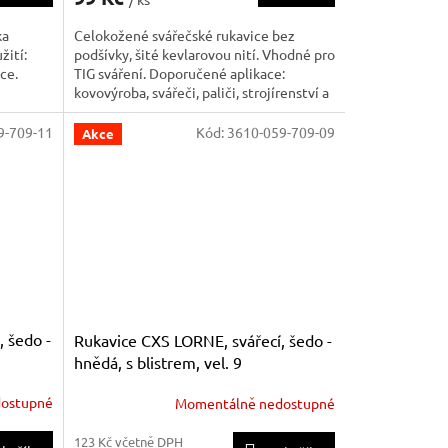
Celokožené svářečské rukavice bez
ka
podšívky, šité kevlarovou nití. Vhodné pro
žití:
TIG sváření. Doporučené aplikace:
ce.
kovovýroba, svářeči, paliči, strojírenství a
těžký průmysl.
9-709-11
Kód:
3610-059-709-09
Akce
 šedo -
Rukavice CXS LORNE, svářecí, šedo -
hnědá, s blistrem, vel. 9
ostupné
Momentálně nedostupné
123 Kč včetně DPH