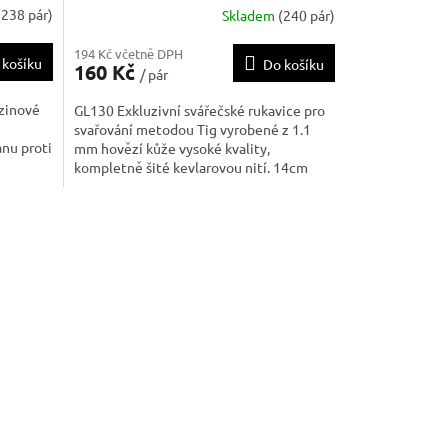
(238 pár)
Skladem
(240 pár)
194 Kč včetně DPH
 košíku
Do košíku
160 Kč
/ pár
zinové
GL130 Exkluzivní svářečské rukavice pro
svařování metodou Tig vyrobené z 1.1
ranu proti
mm hovězí kůže vysoké kvality,
kompletně šité kevlarovou nití. 14cm
laru
manžeta z chromité usně. Velikost: 10" V
yblivý
souladu s požadavky normy EN 12477 B
evlarovou
EN 12477 B 3111 31XX3X