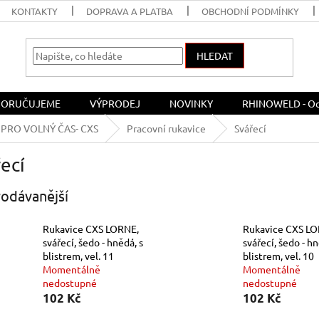
KONTAKTY
DOPRAVA A PLATBA
OBCHODNÍ PODMÍNKY
HLEDAT
ORUČUJEME
VÝPRODEJ
NOVINKY
RHINOWELD - Och
PRO VOLNÝ ČAS- CXS
Pracovní rukavice
Svářecí
ecí
odávanější
Rukavice CXS LORNE,
Rukavice CXS LO
svářecí, šedo - hnědá, s
svářecí, šedo - hn
blistrem, vel. 11
blistrem, vel. 10
Momentálně
Momentálně
nedostupné
nedostupné
102 Kč
102 Kč