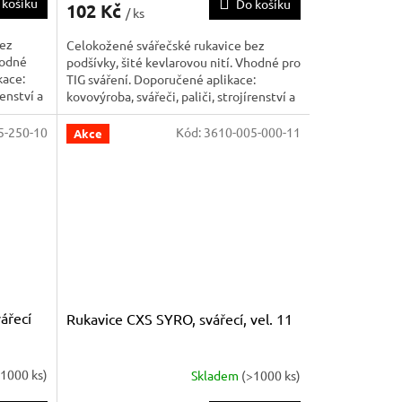
 košíku
Do košíku
102 Kč
/ ks
bez
Celokožené svářečské rukavice bez
hodné
podšívky, šité kevlarovou nití. Vhodné pro
kace:
TIG sváření. Doporučené aplikace:
renství a
kovovýroba, svářeči, paliči, strojírenství a
těžký průmysl.
5-250-10
Kód:
3610-005-000-11
Akce
ářecí
Rukavice CXS SYRO, svářecí, vel. 11
>1000 ks)
Skladem
(>1000 ks)