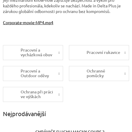
každého profesionála, kdekoliv se nachází. Made in Delta Plus je
zárukou globální odbornosti pro ochranu bez kompromisů.
Corporate-movie-MP4.mp4
Pracovní a
Pracovní rukavice
vycházková obuv
Pracovní a
Ochranné
Outdoor oděvy
pomůcky
Ochrana při práci
ve výškách
Nejprodávanější
CHRÁNIČE SLUCHU MAGNY COURS 2