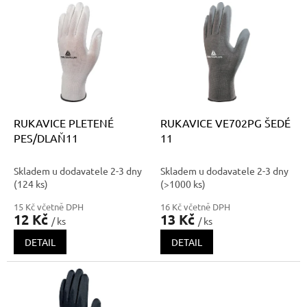
V
p
ý
r
p
o
i
d
s
u
p
k
r
t
o
ů
d
RUKAVICE PLETENÉ
RUKAVICE VE702PG ŠEDÉ
u
PES/DLAŇ11
11
k
t
Skladem u dodavatele 2-3 dny
Skladem u dodavatele 2-3 dny
ů
(124 ks)
(>1000 ks)
15 Kč včetně DPH
16 Kč včetně DPH
12 Kč
13 Kč
/ ks
/ ks
DETAIL
DETAIL