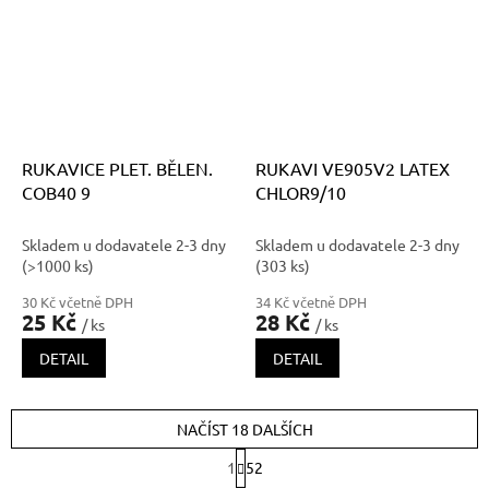
RUKAVICE PLET. BĚLEN.
RUKAVI VE905V2 LATEX
COB40 9
CHLOR9/10
Skladem u dodavatele 2-3 dny
Skladem u dodavatele 2-3 dny
(>1000 ks)
(303 ks)
30 Kč včetně DPH
34 Kč včetně DPH
25 Kč
28 Kč
/ ks
/ ks
DETAIL
DETAIL
NAČÍST 18 DALŠÍCH
S
1
52
t
O