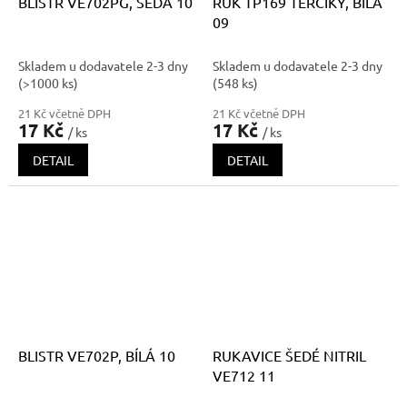
BLISTR VE702PG, ŠEDÁ 10
RUK TP169 TERČÍKY, BÍLÁ
09
Skladem u dodavatele 2-3 dny
Skladem u dodavatele 2-3 dny
(>1000 ks)
(548 ks)
21 Kč včetně DPH
21 Kč včetně DPH
17 Kč
17 Kč
/ ks
/ ks
DETAIL
DETAIL
BLISTR VE702P, BÍLÁ 10
RUKAVICE ŠEDÉ NITRIL
VE712 11