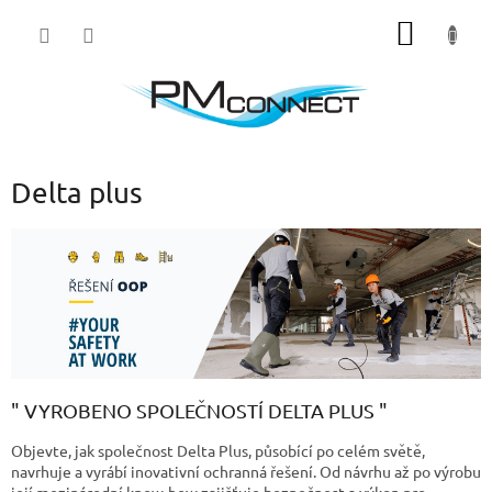
Přejít
NÁKUP
na
obsah
KOŠÍK
Delta plus
" VYROBENO SPOLEČNOSTÍ DELTA PLUS "
Objevte, jak společnost Delta Plus, působící po celém světě,
navrhuje a vyrábí inovativní ochranná řešení. Od návrhu až po výrobu
její mezinárodní know-how zajišťuje bezpečnost a výkon pro