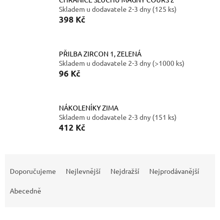
Skladem u dodavatele 2-3 dny
(125 ks)
398 Kč
PŘILBA ZIRCON 1, ZELENÁ
Skladem u dodavatele 2-3 dny
(>1000 ks)
96 Kč
NÁKOLENÍKY ZIMA
Skladem u dodavatele 2-3 dny
(151 ks)
412 Kč
Ř
a
Doporučujeme
Nejlevnější
Nejdražší
Nejprodávanější
z
e
Abecedně
n
í