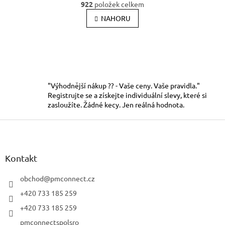
r
922
položek celkem
v
á
l
NAHORU
n
k
á
o
d
v
a
á
c
n
í
í
p
r
"Výhodnější nákup ?? - Vaše ceny. Vaše pravidla."
v
Registrujte se a získejte individuální slevy, které si
k
zasloužíte. Žádné kecy. Jen reálná hodnota.
y
Z
v
ý
á
p
p
i
a
Kontakt
s
t
u
í
obchod
@
pmconnect.cz
+420 733 185 259
+420 733 185 259
pmconnectspolsro