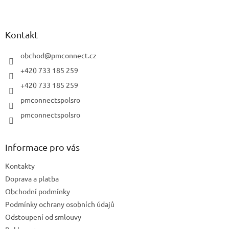
Z
á
p
a
Kontakt
t
í
obchod
@
pmconnect.cz
+420 733 185 259
+420 733 185 259
pmconnectspolsro
pmconnectspolsro
Informace pro vás
Kontakty
Doprava a platba
Obchodní podmínky
Podmínky ochrany osobních údajů
Odstoupení od smlouvy