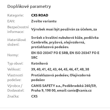
Doplňkové parametry
Kategorie
:
CXS ROAD
EAN
:
Zvolte variantu
Bezpečnostní
Výrobek musí být používán za účelem, za
informace
:
Svršek z kvalitní nubukové kůže, podšívka
Materiálové
Cambrelle, pryžová, olejivzdorná,
složení
:
protiskluzová podešev.
EN ISO 20347 FO E SRB, EN ISO 20347 FO E
Normy
:
SRC
Typ obuvi
:
Kotníková
Velikost
:
39, 40, 41, 42, 43, 44, 45, 46, 47, 48, 38
Vlastnosti
Protiskluzová podešev, Olejivzdorná
podešve
:
podešev
Výrobce /
CANIS SAFETY a.s., Poděbradská 260/59,
Dodavatel
:
Praha 9, 198 00, email: canis@canis.cz
Značka
:
CXS