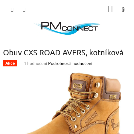
Přejít
NÁKUP
na
obsah
KOŠÍK
Obuv CXS ROAD AVERS, kotníková
Průměrné
1 hodnocení
Podrobnosti hodnocení
Akce
hodnocení
produktu
je
5,0
z
5
hvězdiček.