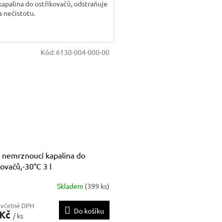
kapalina do ostřikovačů, odstraňuje
 nečistotu.
Kód:
6130-004-000-00
 nemrznoucí kapalina do
kovačů,-30°C 3 l
Skladem
(399 ks)
 včetně DPH
Do košíku
 Kč
/ ks