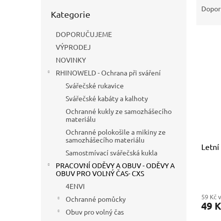
n
Přeskočit
a
Dopor
e
Kategorie
kategorie
z
l
e
DOPORUČUJEME
V
n
VÝPRODEJ
ý
í
p
NOVINKY
p
i
r
RHINOWELD - Ochrana při sváření
s
o
Svářečské rukavice
p
d
Svářečské kabáty a kalhoty
r
u
Ochranné kukly ze samozhášecího
o
k
materiálu
d
t
Ochranné polokošile a mikiny ze
u
ů
samozhášecího materiálu
Letní
k
Samostmívací svářečská kukla
t
PRACOVNÍ ODĚVY A OBUV - ODĚVY A
ů
OBUV PRO VOLNÝ ČAS- CXS
4ENVI
59 Kč 
Ochranné pomůcky
49 
Obuv pro volný čas