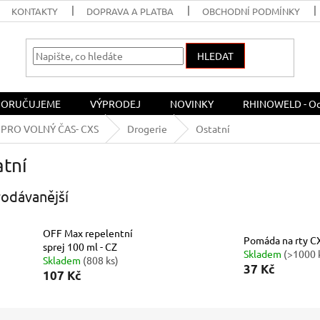
KONTAKTY
DOPRAVA A PLATBA
OBCHODNÍ PODMÍNKY
HLEDAT
ORUČUJEME
VÝPRODEJ
NOVINKY
RHINOWELD - Och
PRO VOLNÝ ČAS- CXS
Drogerie
Ostatní
atní
odávanější
OFF Max repelentní
Pomáda na rty C
sprej 100 ml - CZ
Skladem
(>1000 
Skladem
(808 ks)
37 Kč
107 Kč