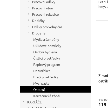
Letní 
Pracovní oděvy
hmyz a
Pracovní obuv
Pracovní rukavice
Doplňky
Oděvy pro volný čas
Drogerie
Mýdla a šampóny
Úklidové pomůcky
Osobní hygiena
Čistící prostředky
Papírový program
Dezinfekce
Zimní
Prací prostředky
ostři
Mycí pasty
Ostatní
Kartáčnické zboží
139 Kč
KARTÁČE
115