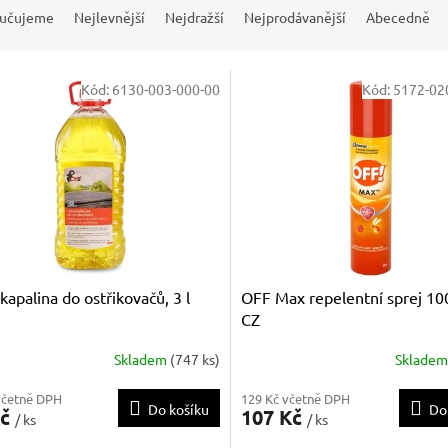
učujeme
Nejlevnější
Nejdražší
Nejprodávanější
Abecedně
Kód:
6130-003-000-00
Kód:
5172-02
 kapalina do ostřikovačů, 3 l
OFF Max repelentní sprej 100
CZ
Skladem
(747 ks)
Sklade
včetně DPH
129 Kč včetně DPH
Do košíku
Do
Kč
107 Kč
/ ks
/ ks