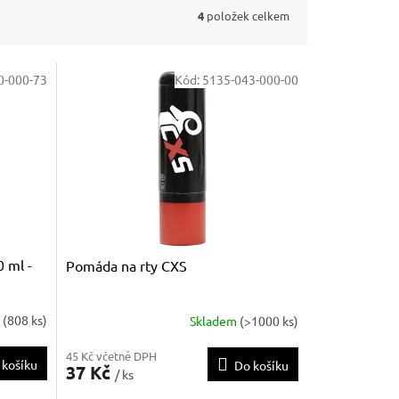
4
položek celkem
0-000-73
Kód:
5135-043-000-00
 ml -
Pomáda na rty CXS
m
(808 ks)
Skladem
(>1000 ks)
45 Kč včetně DPH
 košíku
Do košíku
37 Kč
/ ks