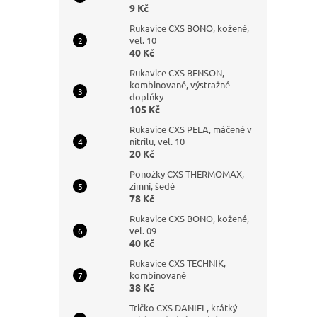
9 Kč
Rukavice CXS BONO, kožené,
vel. 10
40 Kč
Rukavice CXS BENSON,
kombinované, výstražné
doplňky
105 Kč
Rukavice CXS PELA, máčené v
nitrilu, vel. 10
20 Kč
Ponožky CXS THERMOMAX,
zimní, šedé
78 Kč
Rukavice CXS BONO, kožené,
vel. 09
40 Kč
Rukavice CXS TECHNIK,
kombinované
38 Kč
Tričko CXS DANIEL, krátký