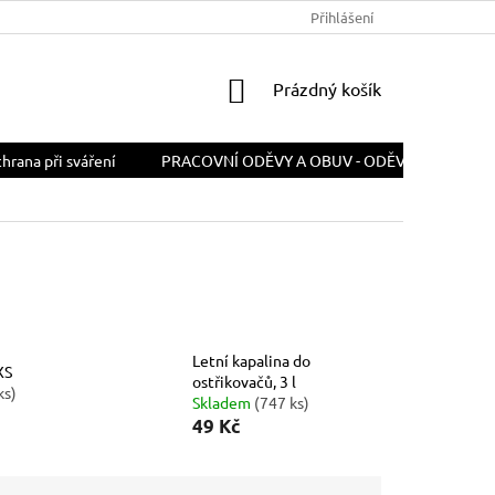
PODMÍNKY OCHRANY OSOBNÍCH ÚDAJŮ
Přihlášení
ODSTOUPENÍ OD SMLOU
NÁKUPNÍ
Prázdný košík
KOŠÍK
rana při sváření
PRACOVNÍ ODĚVY A OBUV - ODĚVY A OBUV PR
Letní kapalina do
XS
ostřikovačů, 3 l
ks)
Skladem
(747 ks)
49 Kč