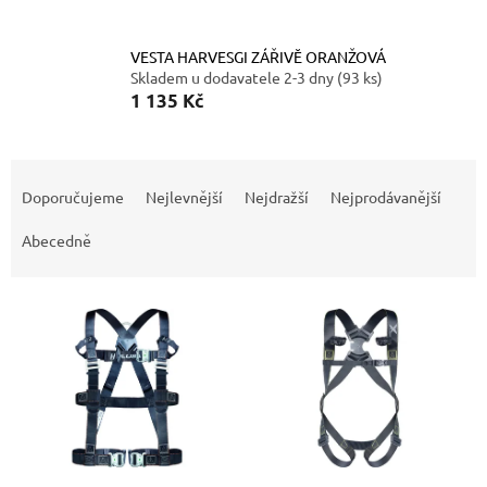
VESTA HARVESGI ZÁŘIVĔ ORANŽOVÁ
Skladem u dodavatele 2-3 dny
(93 ks)
1 135 Kč
Ř
a
Doporučujeme
Nejlevnější
Nejdražší
Nejprodávanější
z
e
Abecedně
n
í
V
p
ý
r
p
o
i
d
s
u
p
k
r
t
o
ů