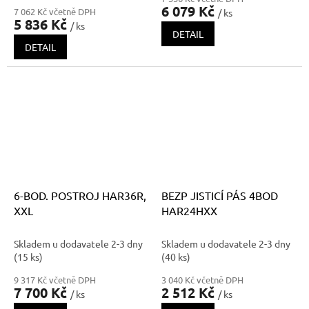
6 079 Kč
7 062 Kč včetně DPH
/ ks
5 836 Kč
/ ks
DETAIL
DETAIL
6-BOD. POSTROJ HAR36R,
BEZP JISTICÍ PÁS 4BOD
XXL
HAR24HXX
Skladem u dodavatele 2-3 dny
Skladem u dodavatele 2-3 dny
(15 ks)
(40 ks)
9 317 Kč včetně DPH
3 040 Kč včetně DPH
7 700 Kč
2 512 Kč
/ ks
/ ks