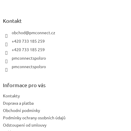
Z
r
v
á
k
p
y
a
Kontakt
v
t
ý
í
obchod
@
pmconnect.cz
p
i
+420 733 185 259
s
+420 733 185 259
u
pmconnectspolsro
pmconnectspolsro
Informace pro vás
Kontakty
Doprava a platba
Obchodní podmínky
Podmínky ochrany osobních údajů
Odstoupení od smlouvy