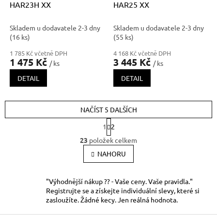
HAR23H XX
HAR25 XX
Skladem u dodavatele 2-3 dny
Skladem u dodavatele 2-3 dny
(16 ks)
(55 ks)
1 785 Kč včetně DPH
4 168 Kč včetně DPH
1 475 Kč
3 445 Kč
/ ks
/ ks
DETAIL
DETAIL
NAČÍST 5 DALŠÍCH
S
1
2
t
O
r
23
položek celkem
v
á
l
NAHORU
n
k
á
o
d
v
a
"Výhodnější nákup ?? - Vaše ceny. Vaše pravidla."
á
c
Registrujte se a získejte individuální slevy, které si
n
í
zasloužíte. Žádné kecy. Jen reálná hodnota.
í
p