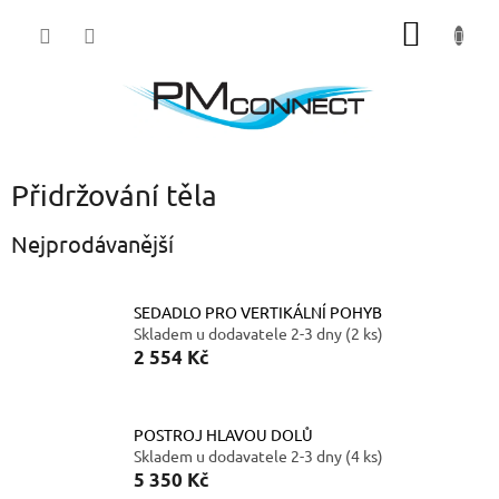
Přejít
NÁKUP
na
obsah
KOŠÍK
Přidržování těla
Nejprodávanější
SEDADLO PRO VERTIKÁLNÍ POHYB
Skladem u dodavatele 2-3 dny
(2 ks)
2 554 Kč
POSTROJ HLAVOU DOLŮ
Skladem u dodavatele 2-3 dny
(4 ks)
5 350 Kč