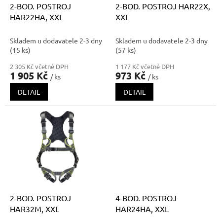
d
2-BOD. POSTROJ
2-BOD. POSTROJ HAR22X,
u
HAR22HA, XXL
XXL
k
t
Skladem u dodavatele 2-3 dny
Skladem u dodavatele 2-3 dny
ů
(15 ks)
(57 ks)
2 305 Kč včetně DPH
1 177 Kč včetně DPH
1 905 Kč
973 Kč
/ ks
/ ks
DETAIL
DETAIL
2-BOD. POSTROJ
4-BOD. POSTROJ
HAR32M, XXL
HAR24HA, XXL