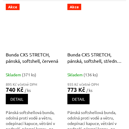
druk a zip, boční kapsy na zip,
manžetou, kapsička s klopou
vnitřní manžety v rukávech,
na levém rukávu, kryté
Akce
Akce
stahování v dolním okraji,
zapínání na zip a druky, náprsní
reflexní doplňky, vnitřní
kapsy - na druk a zip, boční
náprsní kapsa, TPU membrána
kapsy na zip,
Bunda CXS STRETCH,
Bunda CXS STRETCH,
pánská, softshell, červená
pánská, softshell, středně
modrá
Skladem
(371 ks)
Skladem
(136 ks)
895 Kč včetně DPH
935 Kč včetně DPH
740 Kč
773 Kč
/ ks
/ ks
DETAIL
DETAIL
Pánská softshellová bunda,
Pánská softshellová bunda,
odolná proti vodě a větru,
odolná proti vodě a větru,
odepínací kapuce, větrání v
odepínací kapuce, větrání v
podpaží, náprsní kapsy - na
podpaží, náprsní kapsy - na