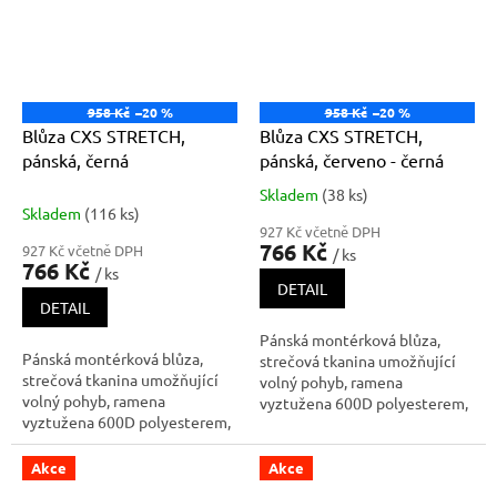
rukávu, kryté zapínání na zip a
kapsy - na druk a zip, boční
druky, náprsní ka
kapsy na zip,
958 Kč
–20 %
958 Kč
–20 %
Blůza CXS STRETCH,
Blůza CXS STRETCH,
pánská, černá
pánská, červeno - černá
Skladem
(38 ks)
Průměrné
Skladem
(116 ks)
hodnocení
927 Kč včetně DPH
produktu
766 Kč
927 Kč včetně DPH
/ ks
je
766 Kč
/ ks
5,0
DETAIL
z
DETAIL
5
Pánská montérková blůza,
hvězdiček.
Pánská montérková blůza,
strečová tkanina umožňující
strečová tkanina umožňující
volný pohyb, ramena
volný pohyb, ramena
vyztužena 600D polyesterem,
vyztužena 600D polyesterem,
rukávy s nastavitelnou
rukávy s nastavitelnou
manžetou, kapsička s klopou
manžetou, kapsička s klopou
na levém rukávu, kryté
Akce
Akce
na levém rukávu, kryté
zapínání na zip a druky, náprsní