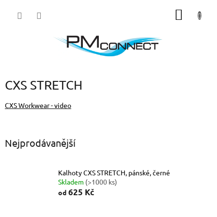
Přejít
NÁKUP
na
obsah
KOŠÍK
CXS STRETCH
CXS Workwear - video
Nejprodávanější
Kalhoty CXS STRETCH, pánské, černé
Skladem
(>1000 ks)
625 Kč
od