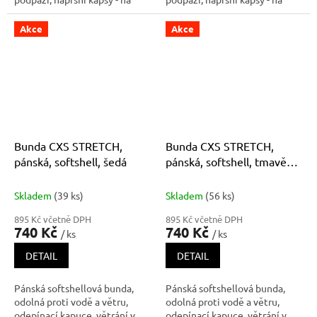
druk a zip, boční kapsy na zip,
druk a zip, boční kapsy na zip,
vnitřní manžety v rukávech,
vnitřní manžety v rukávech,
Akce
Akce
stahování v dolním okraji,
stahování v dolním okraji,
reflexní doplňky, vnitřní
reflexní doplňky, vnitřní
náprsní kapsa, TPU membrána
náprsní kapsa, TPU membrána
Bunda CXS STRETCH,
Bunda CXS STRETCH,
pánská, softshell, šedá
pánská, softshell, tmavě
modrá
Skladem
(39 ks)
Skladem
(56 ks)
895 Kč včetně DPH
895 Kč včetně DPH
740 Kč
740 Kč
/ ks
/ ks
DETAIL
DETAIL
Pánská softshellová bunda,
Pánská softshellová bunda,
odolná proti vodě a větru,
odolná proti vodě a větru,
odepínací kapuce, větrání v
odepínací kapuce, větrání v