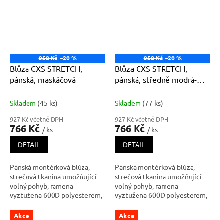
zapínání na zip a druky, náprsní
kapsy - na druk a zip, boční
kapsy - na druk a zip, boční
kapsy na zip,
kapsy na zip,
958 Kč
–20 %
958 Kč
–20 %
Blůza CXS STRETCH,
Blůza CXS STRETCH,
pánská, maskáčová
pánská, středně modrá-
černá
Skladem
(45 ks)
Skladem
(77 ks)
927 Kč včetně DPH
927 Kč včetně DPH
766 Kč
766 Kč
/ ks
/ ks
DETAIL
DETAIL
Pánská montérková blůza,
Pánská montérková blůza,
strečová tkanina umožňující
strečová tkanina umožňující
volný pohyb, ramena
volný pohyb, ramena
vyztužena 600D polyesterem,
vyztužena 600D polyesterem,
rukávy s nastavitelnou
rukávy s nastavitelnou
manžetou, kapsička s klopou
manžetou, kapsička s klopou
Akce
Akce