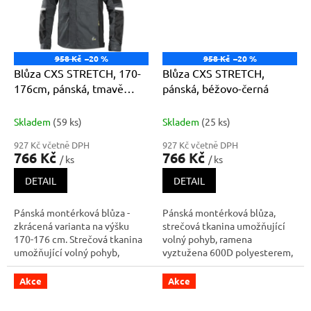
druky, náprsní ka
druky, náprsní ka
958 Kč
–20 %
958 Kč
–20 %
Blůza CXS STRETCH, 170-
Blůza CXS STRETCH,
176cm, pánská, tmavě
pánská, béžovo-černá
šedo-černá
Skladem
(59 ks)
Skladem
(25 ks)
927 Kč včetně DPH
927 Kč včetně DPH
766 Kč
766 Kč
/ ks
/ ks
DETAIL
DETAIL
Pánská montérková blůza -
Pánská montérková blůza,
zkrácená varianta na výšku
strečová tkanina umožňující
170-176 cm. Strečová tkanina
volný pohyb, ramena
umožňující volný pohyb,
vyztužena 600D polyesterem,
ramena vyztužena 600D
rukávy s nastavitelnou
polyesterem, rukávy s
manžetou, kapsička s klopou
Akce
Akce
nastavitelnou manžetou,
na levém rukávu, kryté
kapsička s klopou na levém
zapínání na zip a druky, náprsní