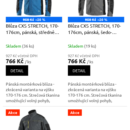
u
p
k
r
t
o
ů
958 Kč
–20 %
958 Kč
–20 %
d
Blůza CXS STRETCH, 170-
Blůza CXS STRETCH, 170-
u
176cm, pánská, středně
176cm, pánská, šedo-
k
modrá-černá
černá
t
Skladem
(36 ks)
Skladem
(19 ks)
ů
927 Kč včetně DPH
927 Kč včetně DPH
766 Kč
766 Kč
/ ks
/ ks
DETAIL
DETAIL
Pánská montérková blůza -
Pánská montérková blůza -
zkrácená varianta na výšku
zkrácená varianta na výšku
170-176 cm. Strečová tkanina
170-176 cm. Strečová tkanina
umožňující volný pohyb,
umožňující volný pohyb,
ramena vyztužena 600D
ramena vyztužena 600D
polyesterem, rukávy s
polyesterem, rukávy s
Akce
Akce
nastavitelnou manžetou,
nastavitelnou manžetou,
kapsička s klopou na levém
kapsička s klopou na levém
rukávu, kryté zapínání na zip a
rukávu, kryté zapínání na zip a