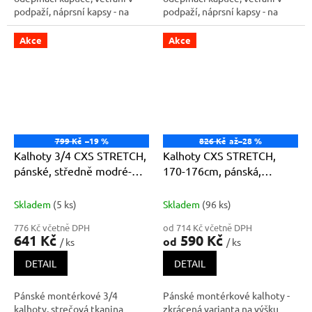
podpaží, náprsní kapsy - na
podpaží, náprsní kapsy - na
druk a zip, boční kapsy na zip,
druk a zip, boční kapsy na zip,
vnitřní manžety v rukávech,
vnitřní manžety v rukávech,
Akce
Akce
stahování v dolním okraji,
stahování v dolním okraji,
reflexní doplňky, vnitřní
reflexní doplňky, vnitřní
náprsní kapsa, TPU membrána
náprsní kapsa, TPU membrána
799 Kč
–19 %
826 Kč
až
–28 %
Kalhoty 3/4 CXS STRETCH,
Kalhoty CXS STRETCH,
pánské, středně modré-
170-176cm, pánská,
černé
středně modrá-černá
Skladem
(5 ks)
Skladem
(96 ks)
776 Kč včetně DPH
od 714 Kč včetně DPH
641 Kč
590 Kč
od
/ ks
/ ks
DETAIL
DETAIL
Pánské montérkové 3/4
Pánské montérkové kalhoty -
kalhoty, strečová tkanina
zkrácená varianta na výšku