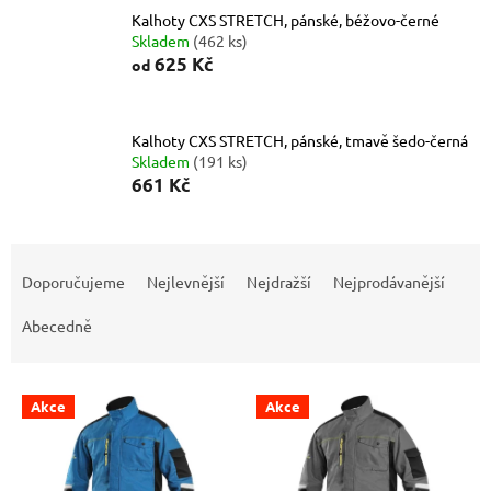
Kalhoty CXS STRETCH, pánské, béžovo-černé
Skladem
(462 ks)
625 Kč
od
Kalhoty CXS STRETCH, pánské, tmavě šedo-černá
Skladem
(191 ks)
661 Kč
Ř
a
Doporučujeme
Nejlevnější
Nejdražší
Nejprodávanější
z
e
Abecedně
n
í
V
p
Akce
Akce
ý
r
p
o
i
d
s