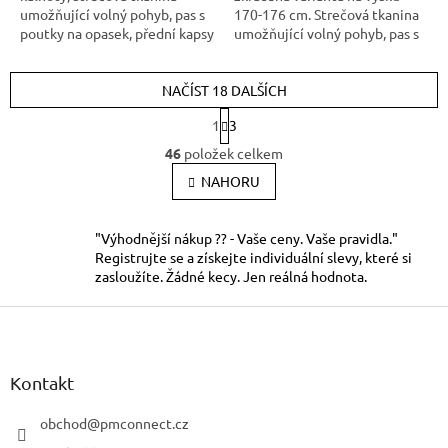
umožňující volný pohyb, pas s
170-176 cm. Strečová tkanina
poutky na opasek, přední kapsy
umožňující volný pohyb, pas s
s kapsou na zip, multifunkční
poutky na opasek, přední kapsy
kapsy na obou stranách, kolena
s kapsou na zip, multifunkční
zesílena 600D polyesterem,
NAČÍST 18 DALŠÍCH
kapsy na obou stranách, kolena
dvě zadní kapsy - jedna s
zesílena 600D polyesterem s
S
1
3
klopou, reflexní doplňky.
možností vložení
t
O
r
46
položek celkem
v
á
l
NAHORU
n
k
á
o
d
v
a
"Výhodnější nákup ?? - Vaše ceny. Vaše pravidla."
á
c
Registrujte se a získejte individuální slevy, které si
n
í
zasloužíte. Žádné kecy. Jen reálná hodnota.
í
p
Z
r
v
á
k
p
y
a
Kontakt
v
t
ý
í
obchod
@
pmconnect.cz
p
i