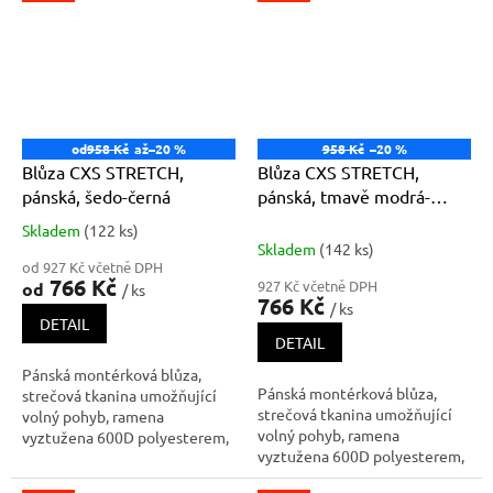
na levém rukávu, kryté
na levém rukávu, kryté
zapínání na zip a druky, náprsní
zapínání na zip a druky, náprsní
kapsy - na druk a zip, boční
kapsy - na druk a zip, boční
kapsy na zip,
kapsy na zip,
od
958 Kč
až
–20 %
958 Kč
–20 %
Blůza CXS STRETCH,
Blůza CXS STRETCH,
pánská, šedo-černá
pánská, tmavě modrá-
černá
Skladem
(122 ks)
Průměrné
Skladem
(142 ks)
hodnocení
od 927 Kč včetně DPH
produktu
766 Kč
927 Kč včetně DPH
od
/ ks
je
766 Kč
/ ks
5,0
DETAIL
z
DETAIL
5
Pánská montérková blůza,
hvězdiček.
Pánská montérková blůza,
strečová tkanina umožňující
strečová tkanina umožňující
volný pohyb, ramena
volný pohyb, ramena
vyztužena 600D polyesterem,
vyztužena 600D polyesterem,
rukávy s nastavitelnou
rukávy s nastavitelnou
manžetou, kapsička s klopou