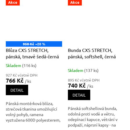
manžetou, kapsička s klopou
na levém rukávu, kryté
Akce
Akce
na levém rukávu, kryté
zapínání na zip a druky, náprsní
zapínání na zip a druky, náprsní
kapsy - na druk a zip, boční
kapsy - na druk a zip, boční
kapsy na zip,
kapsy na zip,
958 Kč
–20 %
Blůza CXS STRETCH,
Bunda CXS STRETCH,
pánská, tmavě šedá-černá
pánská, softshell, černá
Skladem
(116 ks)
Průměrné
Skladem
(137 ks)
hodnocení
927 Kč včetně DPH
produktu
766 Kč
895 Kč včetně DPH
/ ks
je
740 Kč
/ ks
4,0
DETAIL
z
DETAIL
5
Pánská montérková blůza,
hvězdiček.
Pánská softshellová bunda,
strečová tkanina umožňující
odolná proti vodě a větru,
volný pohyb, ramena
odepínací kapuce, větrání v
vyztužena 600D polyesterem,
podpaží, náprsní kapsy - na
rukávy s nastavitelnou