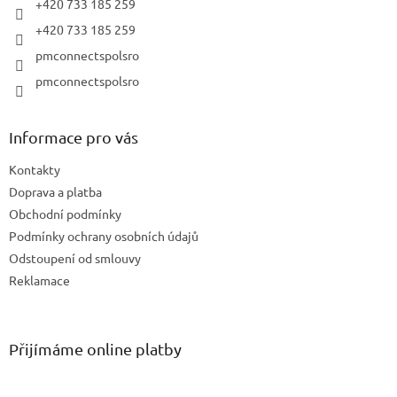
+420 733 185 259
s
+420 733 185 259
u
pmconnectspolsro
pmconnectspolsro
Informace pro vás
Kontakty
Doprava a platba
Obchodní podmínky
Podmínky ochrany osobních údajů
Odstoupení od smlouvy
Reklamace
Přijímáme online platby