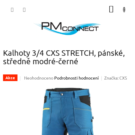
Přejít
NÁKUP
na
obsah
KOŠÍK
Kalhoty 3/4 CXS STRETCH, pánské,
středně modré-černé
Průměrné
Neohodnoceno
Podrobnosti hodnocení
Značka:
CXS
Akce
hodnocení
produktu
je
0,0
z
5
hvězdiček.