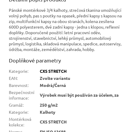
Pánské montérkové 3/4 kalhoty, strečová tkanina umožňující
volný pohyb, pas s poutky na opasek, přední kapsy s kapsou na
zip, multifunkční kapsy na obou stranách, kolena zesílena
600D polyesterem, dvě zadní kapsy - jedna s klopou, reflexní
doplňky. Doporučené použití: letní pracovní oděv,
strojírenství, stavebnictví, lehký průmysl, automobilový
průmysl, logistika, skladová manipulace, spedice, autoservisy,
údržba, montáže, zemědělství, zahrada, hobby.
Doplňkové parametry
Kategorie
:
CXS STRETCH
EAN
:
Zvolte variantu
Barevnost
:
Modrá/Černá
Bezpečnostní
Výrobek musí být používán za účelem, za
informace
:
Gramáž
:
250 g/m2
Kategorie
:
Kalhoty
Montérková
CXS STRETCH
kolekce
:
Normy
:
EN ISO 13688