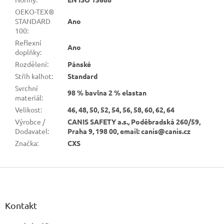
OEKO-TEX®
STANDARD
Ano
100
:
Reflexní
Ano
doplňky
:
Rozdělení
:
Pánské
Střih kalhot
:
Standard
Svrchní
98 % bavlna 2 % elastan
materiál
:
Velikost
:
46, 48, 50, 52, 54, 56, 58, 60, 62, 64
Výrobce /
CANIS SAFETY a.s., Poděbradská 260/59,
Dodavatel
:
Praha 9, 198 00, email: canis@canis.cz
Značka
:
CXS
Z
á
p
a
Kontakt
t