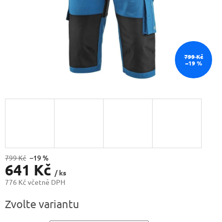
799 Kč
–19 %
799 Kč
–19 %
641 Kč
/ ks
776 Kč včetně DPH
Měrná
Zvolte variantu
cena: