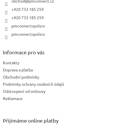
í
obchod
@
pmconnect.cz
+420 733 185 259
+420 733 185 259
pmconnectspolsro
pmconnectspolsro
Informace pro vás
Kontakty
Doprava a platba
Obchodní podmínky
Podmínky ochrany osobních údajů
Odstoupení od smlouvy
Reklamace
Přijímáme online platby