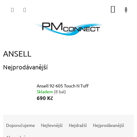
Přejít
NÁKUP
na
obsah
KOŠÍK
ANSELL
Nejprodávanější
Ansell 92-605 Touch N Tuff
Skladem
(8 bal)
690 Kč
Ř
a
Doporučujeme
Nejlevnější
Nejdražší
Nejprodávanější
z