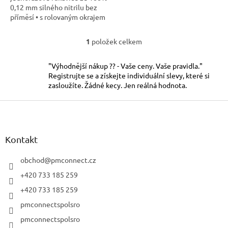
0,12 mm silného nitrilu bez
příměsí • s rolovaným okrajem
• nepudrované (A92-600 a A92-
605) • v délce 30 cm • 100 kusů
1
položek celkem
O
v boxu
v
l
"Výhodnější nákup ?? - Vaše ceny. Vaše pravidla."
á
Registrujte se a získejte individuální slevy, které si
d
zasloužíte. Žádné kecy. Jen reálná hodnota.
a
c
Z
í
á
p
p
r
a
Kontakt
v
t
k
í
obchod
@
pmconnect.cz
y
v
+420 733 185 259
ý
+420 733 185 259
p
i
pmconnectspolsro
s
pmconnectspolsro
u