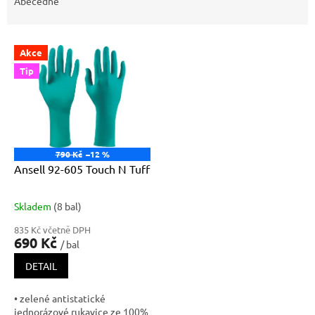
e
Abecedně
n
í
V
p
Akce
ý
r
Tip
p
o
i
d
s
u
p
k
r
t
o
ů
790 Kč
–12 %
d
Ansell 92-605 Touch N Tuff
u
k
Skladem
(8 bal)
Průměrné
t
hodnocení
ů
835 Kč včetně DPH
produktu
690 Kč
/ bal
je
5,0
DETAIL
z
5
• zelené antistatické
hvězdiček.
jednorázové rukavice ze 100%