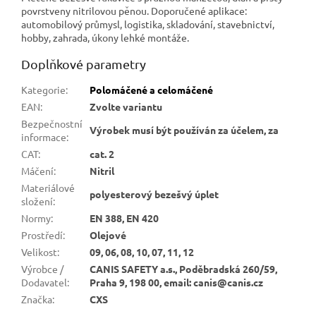
povrstveny nitrilovou pěnou. Doporučené aplikace:
automobilový průmysl, logistika, skladování, stavebnictví,
hobby, zahrada, úkony lehké montáže.
Doplňkové parametry
Kategorie
:
Polomáčené a celomáčené
EAN
:
Zvolte variantu
Bezpečnostní
Výrobek musí být používán za účelem, za
informace
:
CAT
:
cat. 2
Máčení
:
Nitril
Materiálové
polyesterový bezešvý úplet
složení
:
Normy
:
EN 388, EN 420
Prostředí
:
Olejové
Velikost
:
09, 06, 08, 10, 07, 11, 12
Výrobce /
CANIS SAFETY a.s., Poděbradská 260/59,
Dodavatel
:
Praha 9, 198 00, email: canis@canis.cz
Značka
:
CXS