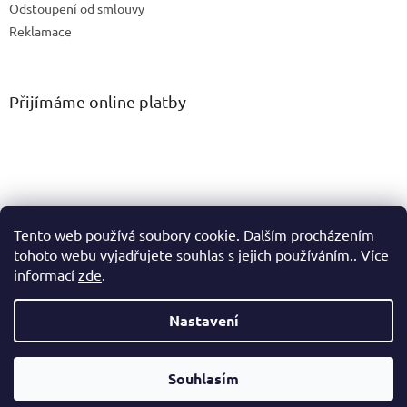
Odstoupení od smlouvy
Reklamace
Přijímáme online platby
Tento web používá soubory cookie. Dalším procházením
tohoto webu vyjadřujete souhlas s jejich používáním.. Více
informací
zde
.
Vytvořil Shoptet
Nastavení
Copyright 2026
PM Connect spol. s r.o.
. Všechna práva
Souhlasím
vyhrazena.