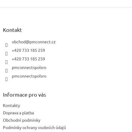
Z
á
p
a
Kontakt
t
í
obchod
@
pmconnect.cz
+420 733 185 259
+420 733 185 259
pmconnectspolsro
pmconnectspolsro
Informace pro vás
Kontakty
Doprava a platba
Obchodní podmínky
Podmínky ochrany osobních údajů