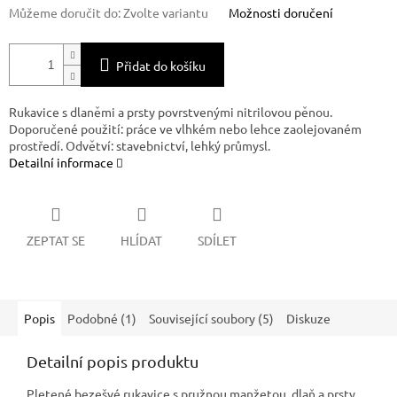
Můžeme doručit do:
Zvolte variantu
Možnosti doručení
Přidat do košíku
Rukavice s dlaněmi a prsty povrstvenými nitrilovou pěnou.
Doporučené použití: práce ve vlhkém nebo lehce zaolejovaném
prostředí. Odvětví: stavebnictví, lehký průmysl.
Detailní informace
ZEPTAT SE
HLÍDAT
SDÍLET
Popis
Podobné (1)
Související soubory (5)
Diskuze
Detailní popis produktu
Pletené bezešvé rukavice s pružnou manžetou, dlaň a prsty