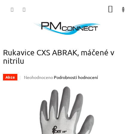
Přejít
NÁKUP
na
obsah
KOŠÍK
Rukavice CXS ABRAK, máčené v
nitrilu
Průměrné
Neohodnoceno
Podrobnosti hodnocení
Akce
hodnocení
produktu
je
0,0
z
5
hvězdiček.