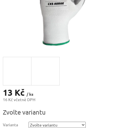
13 Kč
/ ks
16 Kč včetně DPH
Měrná
Zvolte variantu
cena:
Varianta