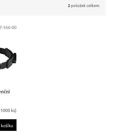
2
položek celkem
7-166-00
enční
>1000 ks)
 košíku