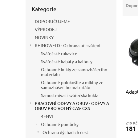
n
Přeskočit
a
Dopor
e
Kategorie
kategorie
z
l
e
DOPORUČUJEME
V
n
VÝPRODEJ
ý
í
p
NOVINKY
p
i
r
RHINOWELD - Ochrana při sváření
s
o
Svářečské rukavice
p
d
Svářečské kabáty a kalhoty
r
u
Ochranné kukly ze samozhášecího
o
k
materiálu
d
t
Ochranné polokošile a mikiny ze
u
ů
samozhášecího materiálu
Adapt
k
Samostmívací svářečská kukla
t
PRACOVNÍ ODĚVY A OBUV - ODĚVY A
ů
OBUV PRO VOLNÝ ČAS- CXS
4ENVI
219 Kč
Ochranné pomůcky
181
Ochrana dýchacích cest