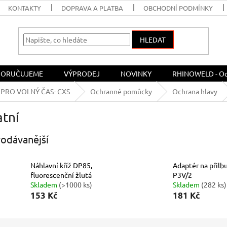
KONTAKTY
DOPRAVA A PLATBA
OBCHODNÍ PODMÍNKY
HLEDAT
ORUČUJEME
VÝPRODEJ
NOVINKY
RHINOWELD - Och
PRO VOLNÝ ČAS- CXS
Ochranné pomůcky
Ochrana hlavy
atní
odávanější
Náhlavní kříž DP85,
Adaptér na přilb
fluorescenční žlutá
P3V/2
Skladem
(>1000 ks)
Skladem
(282 ks)
153 Kč
181 Kč