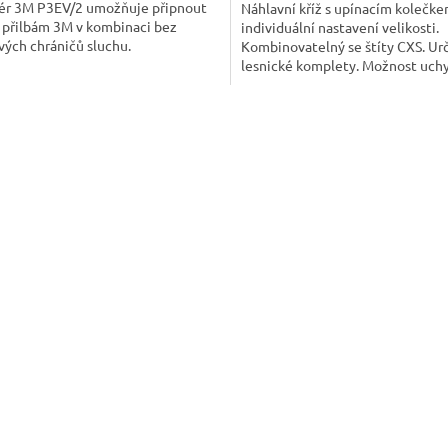
ér 3M P3EV/2 umožňuje připnout
Náhlavní kříž s upínacím kolečke
k přilbám 3M v kombinaci bez
individuální nastavení velikosti.
ých chráničů sluchu.
Kombinovatelný se štíty CXS. Ur
lesnické komplety. Možnost uch
mušlových chráničů sluchu CXS 
O
v
l
á
d
a
c
í
p
r
v
k
y
v
ý
p
i
s