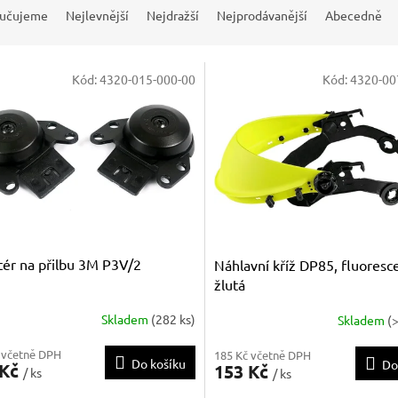
učujeme
Nejlevnější
Nejdražší
Nejprodávanější
Abecedně
Kód:
4320-015-000-00
Kód:
4320-00
ér na přilbu 3M P3V/2
Náhlavní kříž DP85, fluoresc
žlutá
Skladem
(282 ks)
Skladem
(
 včetně DPH
185 Kč včetně DPH
Do košíku
Do
 Kč
153 Kč
/ ks
/ ks