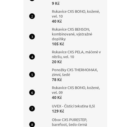
9 Kč
Rukavice CXS BONO, kožené,
vel. 10
40 Kč
Rukavice CXS BENSON,
kombinované, výstražné
doplňky
105 Kč
Rukavice CXS PELA, máčené v
nitrilu, vel. 10
20 Kč
Ponožky CXS THERMOMAX,
zimní, šedé
78 Kč
Rukavice CXS BONO, kožené,
vel. 09
40 Kč
UVEX - Čistící tekutina 0,5l
129 Kč
Obuv CXS PURESTEP,
barefoot, šedo-černá