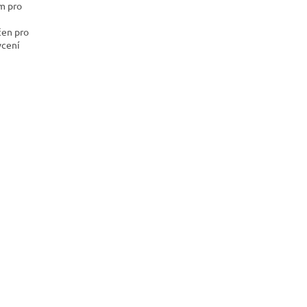
m pro
čen pro
ycení
EP106.