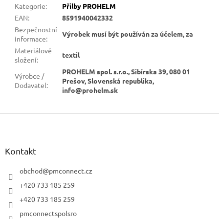
Kategorie
:
Přilby PROHELM
EAN
:
8591940042332
Bezpečnostní
Výrobek musí být používán za účelem, za
informace
:
Materiálové
textil
složení
:
PROHELM spol. s.r.o., Sibírska 39, 080 01
Výrobce /
Prešov, Slovenská republika,
Dodavatel
:
info@prohelm.sk
Z
á
p
a
Kontakt
t
í
obchod
@
pmconnect.cz
+420 733 185 259
+420 733 185 259
pmconnectspolsro