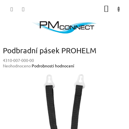
Přejít
NÁKUP
na
obsah
KOŠÍK
Podbradní pásek PROHELM
4310-007-000-00
Průměrné
Neohodnoceno
Podrobnosti hodnocení
hodnocení
produktu
je
0,0
z
5
hvězdiček.