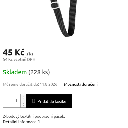
45 Kč
/ ks
54 Kč včetně DPH
Měrná
Skladem
(228 ks)
cena:
Můžeme doručit do:
11.8.2026
Možnosti doručení
Přidat do košíku
2-bodový textilní podbradní pásek.
Detailní informace