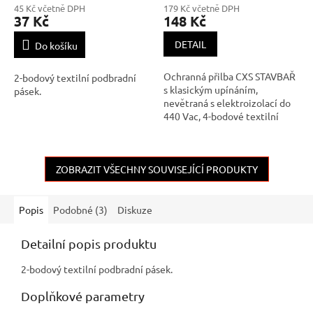
45 Kč včetně DPH
179 Kč včetně DPH
37 Kč
148 Kč
DETAIL
Do košíku
Ochranná přilba CXS STAVBAŘ
2-bodový textilní podbradní
s klasickým upínáním,
pásek.
nevětraná s elektroizolací do
440 Vac, 4-bodové textilní
uchycení s potním páskem z
polyesteru. Životnost: 5 let od
data výroby. Teplotní odolnost
ZOBRAZIT VŠECHNY SOUVISEJÍCÍ PRODUKTY
-10 °C až +50 °C. Možnost
kombinace s držáky štítů, o
Popis
Podobné (3)
Diskuze
Detailní popis produktu
2-bodový textilní podbradní pásek.
Doplňkové parametry