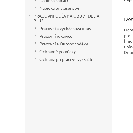
Nabídka kartáčů
°C/+50
Nabídka příslušenství
vlastn
PRACOVNÍ ODĚVY A OBUV - DELTA
Det
PLUS
Pracovní a vycházková obuv
Ochr
pro 
Pracovní rukavice
hmot
Pracovní a Outdoor oděvy
upín
Ochranné pomůcky
Dopo
Ochrana při práci ve výškách