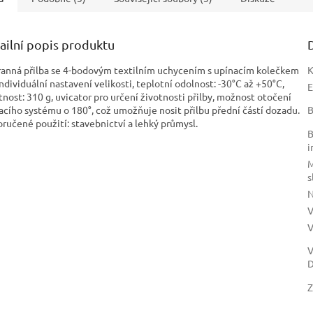
 °C, elektrická izolační
ost do 440 Vac. Odoln
ailní popis produktu
anná přilba se 4-bodovým textilním uchycením s upínacím kolečkem
K
individuální nastavení velikosti, teplotní odolnost: -30°C až +50°C,
nost: 310 g, uvicator pro určení životnosti přilby, možnost otočení
acího systému o 180°, což umožňuje nosit přilbu přední částí dozadu.
B
ručené použití: stavebnictví a lehký průmysl.
B
i
M
s
V
V
V
D
Z