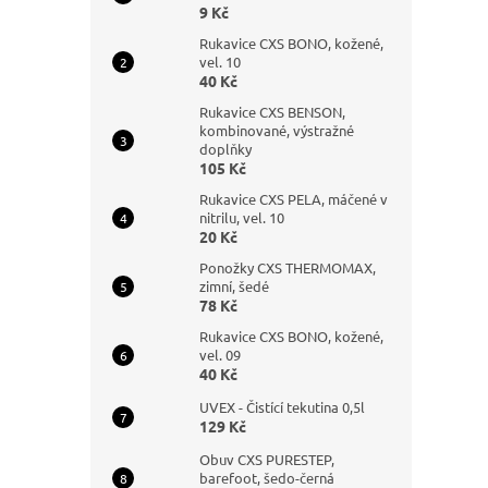
9 Kč
Rukavice CXS BONO, kožené,
vel. 10
40 Kč
Rukavice CXS BENSON,
kombinované, výstražné
doplňky
105 Kč
Rukavice CXS PELA, máčené v
nitrilu, vel. 10
20 Kč
Ponožky CXS THERMOMAX,
zimní, šedé
78 Kč
Rukavice CXS BONO, kožené,
vel. 09
40 Kč
UVEX - Čistící tekutina 0,5l
129 Kč
Obuv CXS PURESTEP,
barefoot, šedo-černá