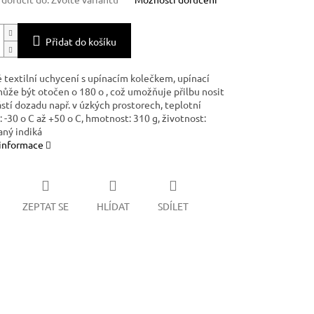
Přidat do košíku
 textilní uchycení s upínacím kolečkem, upínací
ůže být otočen o 180 o , což umožňuje přilbu nosit
stí dozadu např. v úzkých prostorech, teplotní
 -30 o C až +50 o C, hmotnost: 310 g, životnost:
ný indiká
 informace
ZEPTAT SE
HLÍDAT
SDÍLET