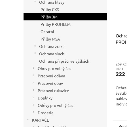
Ochrana hlavy
Přilby CXS
Přilby 3M
Přilby PROHELM
Ostatní
Ochra
Přilby MSA
PROH
Ochrana zraku
Ochrana sluchu
Ochrana při práci ve výškách
269 Kč
Obuv pro volný čas
DPH
222
Pracovní oděvy
Pracovní obuv
Ochran
Pracovní rukavice
šesti
Doplňky
náhla
indivi
Oděvy pro volný čas
veliko
Drogerie
hovězí
klasic
KARTÁČE
odolná
Popi