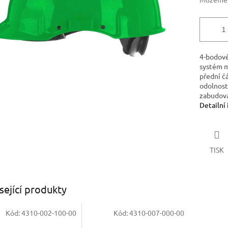
4-bodové
systém m
přední čá
odolnost:
zabudova
Detailní
TISK
sející produkty
Kód:
4310-002-100-00
Kód:
4310-007-000-00