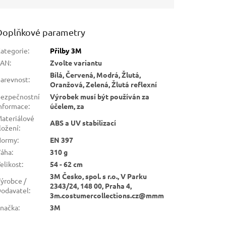
Doplňkové parametry
ategorie
:
Přilby 3M
EAN
:
Zvolte variantu
Bílá, Červená, Modrá, Žlutá,
arevnost
:
Oranžová, Zelená, Žlutá reflexní
ezpečnostní
Výrobek musí být používán za
nformace
:
účelem, za
ateriálové
ABS a UV stabilizací
ložení
:
Normy
:
EN 397
áha
:
310 g
elikost
:
54 - 62 cm
3M Česko, spol. s r.o., V Parku
ýrobce /
2343/24, 148 00, Praha 4,
odavatel
:
3m.costumercollections.cz@mmm
načka
:
3M