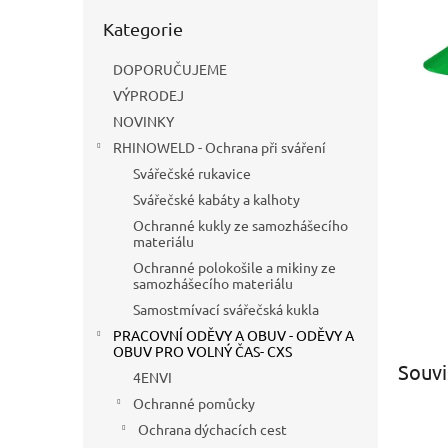
n
Přeskočit
e
Kategorie
kategorie
l
DOPORUČUJEME
VÝPRODEJ
NOVINKY
RHINOWELD - Ochrana při sváření
Svářečské rukavice
Svářečské kabáty a kalhoty
Ochranné kukly ze samozhášecího
materiálu
Ochranné polokošile a mikiny ze
samozhášecího materiálu
Samostmívací svářečská kukla
PRACOVNÍ ODĚVY A OBUV - ODĚVY A
OBUV PRO VOLNÝ ČAS- CXS
Souvi
4ENVI
Ochranné pomůcky
Ochrana dýchacích cest