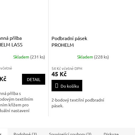
nná přilba
Podbradní pásek
ELM LASS
PROHELM
Skladem
(231 ks)
Skladem
(228 ks)
 včetně
54 Kč včetně DPH
45 Kč
 Kč
DETAIL
Do košíku
ná přilba s
bodovým textilním
2-bodový textilní podbradní
vním křížem pro
pásek.
duální nastavení
sti, potním páskem z
 štípenkové usně a
kým upínáním. Přilba je
 vůči teplotám -20
s
Podobné (3)
Související soubory (3)
Diskuze