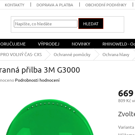
KONTAKTY
DOPRAVA A PLATBA
OBCHODNÍ PODMÍNKY
HLEDAT
ORUČUJEME
VÝPRODEJ
NOVINKY
RHINOWELD - Och
PRO VOLNÝ ČAS- CXS
Ochranné pomůcky
Ochrana hlavy
ranná přilba 3M G3000
né
noceno
Podrobnosti hodnocení
ení
669
u
809 Kč 
Měrná
Zvolt
cena:
ek.
Varianta
Můžeme d