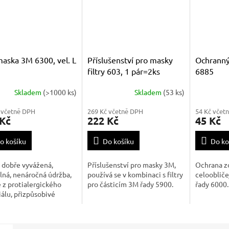
aska 3M 6300, vel. L
Příslušenství pro masky
Ochranný
filtry 603, 1 pár=2ks
6885
Skladem
(>1000 ks)
Skladem
(53 ks)
 včetně DPH
269 Kč včetně DPH
54 Kč včet
 Kč
222 Kč
45 Kč
o košíku
Do košíku
Do ko
 dobře vyvážená,
Příslušenství pro masky 3M,
Ochrana z
ná, nenáročná údržba,
používá se v kombinaci s filtry
celooblič
e z protialergického
pro částicím 3M řady 5900.
řady 6000.
álu, přizpůsobivé
ní pásky, bajonetový
ňovací systém pro 2
 umožňující rychlou a