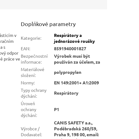
Doplňkové parametry
ásticím v
Respirátory a
Kategorie
:
tračním
jednorázové roušky
a s
EAN
:
8591940001827
ový odpor
Bezpečnostní
Výrobek musí být
hé práce ve
informace
:
používán za účelem, za
Materiálové
polypropylen
složení
:
Normy
:
EN 149:2001+ A1:2009
Typy ochrany
Respirátory
dýchání
:
Úroveň
ochrany
P1
dýchání
:
CANIS SAFETY a.s.,
Výrobce /
Poděbradská 260/59,
Dodavatel
:
Praha 9, 198 00, email: