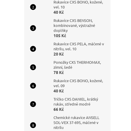
Rukavice CXS BONO, kožené,
vel. 10
40 Kč
Rukavice CXS BENSON,
kombinované, výstražné
doplňky
105 Kč
Rukavice CXS PELA, máčené v
nitrilu, vel. 10
20 Kč
Ponožky CXS THERMOMAX,
zimní, šedé
78 Kč
Rukavice CXS BONO, kožené,
vel. 09
40 Kč
Tričko CXS DANIEL, krátký
rukáv, středně modré
66 Kč
Chemické rukavice ANSELL
SOL-VEX 37-695, máčené v
nitrilu