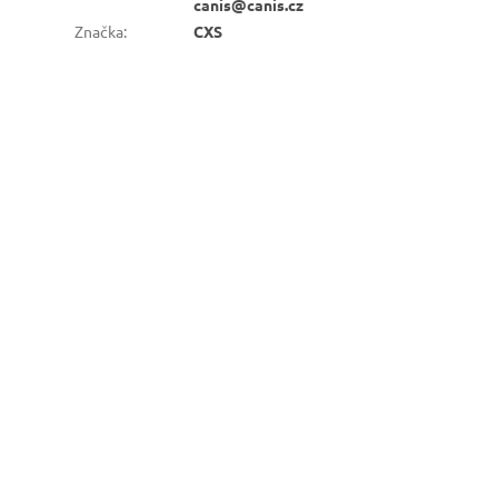
canis@canis.cz
Značka
:
CXS