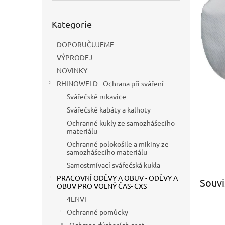
a
n
Přeskočit
e
Kategorie
kategorie
l
DOPORUČUJEME
VÝPRODEJ
NOVINKY
RHINOWELD - Ochrana při sváření
Svářečské rukavice
Svářečské kabáty a kalhoty
Ochranné kukly ze samozhášecího
materiálu
Ochranné polokošile a mikiny ze
samozhášecího materiálu
Samostmívací svářečská kukla
PRACOVNÍ ODĚVY A OBUV - ODĚVY A
Souvi
OBUV PRO VOLNÝ ČAS- CXS
4ENVI
Ochranné pomůcky