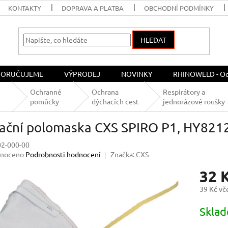
KONTAKTY
DOPRAVA A PLATBA
OBCHODNÍ PODMÍNKY
HLEDAT
ORUČUJEME
VÝPRODEJ
NOVINKY
RHINOWELD - Och
Ochranné
Ochrana
Respirátory a
pomůcky
dýchacích cest
jednorázové roušky
rační polomaska CXS SPIRO P1, HY8212,
02-000-00
né
noceno
Podrobnosti hodnocení
Značka:
CXS
ení
32 
u
39 Kč v
Měrná
Skla
cena:
ek.