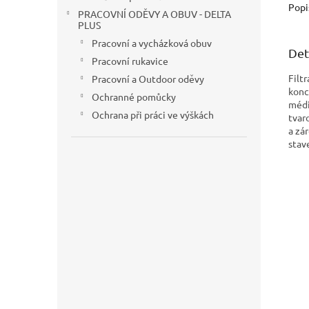
snadn
Popi
PRACOVNÍ ODĚVY A OBUV - DELTA
se vše
PLUS
5000
Pracovní a vycházková obuv
Det
Pracovní rukavice
Filt
Pracovní a Outdoor oděvy
konc
Ochranné pomůcky
médi
Ochrana při práci ve výškách
tvar
a zá
stav