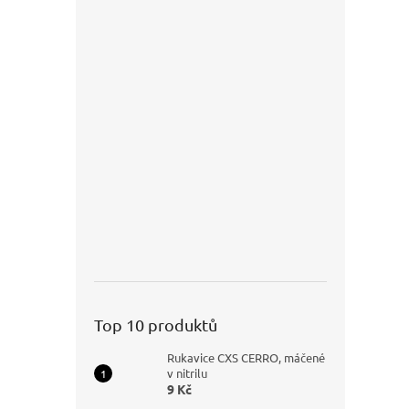
Top 10 produktů
Rukavice CXS CERRO, máčené
v nitrilu
9 Kč