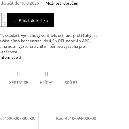
oručit do:
10.8.2026
Možnosti doručení
Přidat do košíku
1, skládací, výdechový ventilek, ochrana proti tuhým a
 částicím v koncentraci do 4,5 x PEL nebo 4 x APF,
elná nosní výztuha a vnitřní pěnová výztuha pro
u těsnost.
 informace
ZEPTAT SE
HLÍDAT
SDÍLET
d:
4590-007-000-00
Kód:
4510-094-000-00