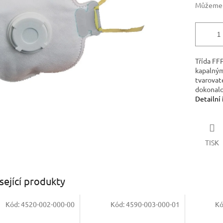
Můžeme d
Třída FFP
kapalným
tvarovat
dokonalo
Detailní
TISK
sející produkty
Kód:
4520-002-000-00
Kód:
4590-003-000-01
Kó