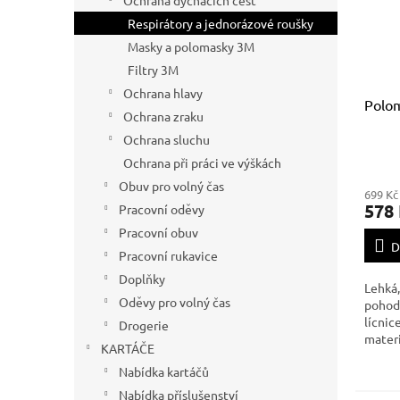
Ochrana dýchacích cest
Respirátory a jednorázové roušky
Masky a polomasky 3M
Filtry 3M
Ochrana hlavy
Polom
Ochrana zraku
Ochrana sluchu
Ochrana při práci ve výškách
Obuv pro volný čas
699 Kč
578
Pracovní oděvy
Pracovní obuv
D
Pracovní rukavice
Doplňky
Lehká,
Oděvy pro volný čas
pohodl
lícnic
Drogerie
materi
KARTÁČE
náhlav
Nabídka kartáčů
připev
filtry
Nabídka příslušenství