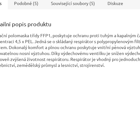
ou výměnu, lze použít
s
Podobné (5)
Související soubory (5)
Diskuze
mi filtry 3M řady 2000,
ailní popis produktu
rační polomaska třídy FFP1, poskytuje ochranu proti tuhým a kapalným č
entraci 4,5 x PEL. Jedná se o skládaný respirátor s polypropylenovým fil
em. Dokonalý komfort a plnou ochranu poskytuje vnitřní pěnová výztuh
ovatelnou nosní výztuhou. Díky výdechovému ventilku je snížen výdech
roveň zvýšená životnost respirátoru. Respirátor je vhodný pro jednoduc
ebnictví, zemědělský průmysl a lesnictví, strojírenství.