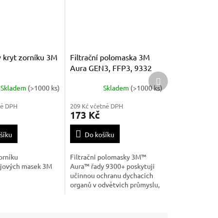
 kryt zorníku 3M
Filtrační polomaska 3M
Aura GEN3, FFP3, 9332
Další
produkt
Skladem
(>1000 ks)
Skladem
(>1000 ks)
ně DPH
209 Kč včetně DPH
173 Kč
šíku
Do košíku
orníku
Filtračni polomasky 3M™
ejových masek 3M
Aura™ řady 9300+ poskytuji
učinnou ochranu dychacich
organů v odvětvich průmyslu,
kde jsou pracovnici vystaveni
časticim prachu a/nebo
netěkavych kapalin.