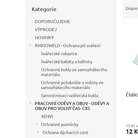
Ř
n
Přeskočit
a
e
Dopor
Kategorie
kategorie
z
l
e
DOPORUČUJEME
V
n
VÝPRODEJ
ý
í
NOVINKY
p
p
RHINOWELD - Ochrana při sváření
i
r
Svářečské rukavice
s
o
p
d
Svářečské kabáty a kalhoty
r
u
Ochranné kukly ze samozhášecího
o
k
materiálu
d
t
Ochranné polokošile a mikiny ze
samozhášecího materiálu
u
ů
Čistí
k
Samostmívací svářečská kukla
t
PRACOVNÍ ODĚVY A OBUV - ODĚVY A
ů
OBUV PRO VOLNÝ ČAS- CXS
4ENVI
Ochranné pomůcky
15 Kč 
12 
Ochrana dýchacích cest