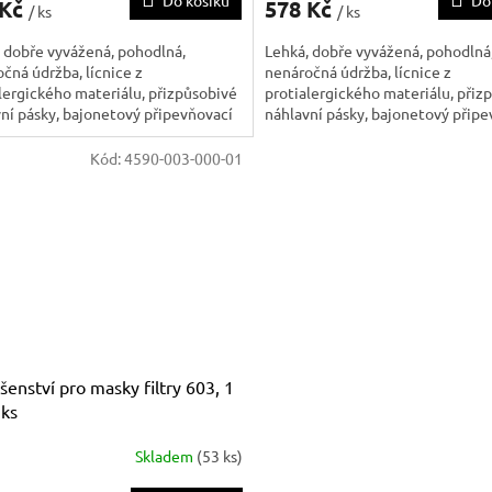
Do košíku
Do
 Kč
578 Kč
/ ks
/ ks
 dobře vyvážená, pohodlná,
Lehká, dobře vyvážená, pohodlná
čná údržba, lícnice z
nenáročná údržba, lícnice z
lergického materiálu, přizpůsobivé
protialergického materiálu, přiz
ní pásky, bajonetový připevňovací
náhlavní pásky, bajonetový připe
 pro 2 filtry umožňující rychlou a
systém pro 2 filtry umožňující ry
u výměnu, lze použít se všemi
snadnou výměnu, lze použít se v
Kód:
4590-003-000-01
 3M řady 2000, 5000
filtry 3M řady 2000, 5000
ušenství pro masky filtry 603, 1
ks
Skladem
(53 ks)