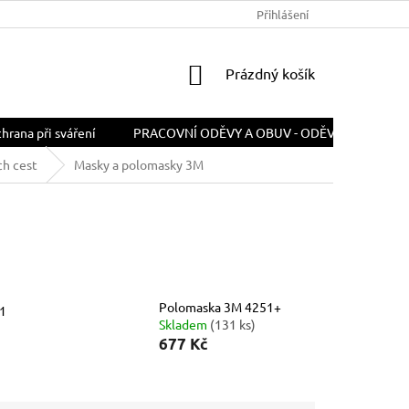
PODMÍNKY OCHRANY OSOBNÍCH ÚDAJŮ
Přihlášení
ODSTOUPENÍ OD SMLOU
NÁKUPNÍ
Prázdný košík
KOŠÍK
rana při sváření
PRACOVNÍ ODĚVY A OBUV - ODĚVY A OBUV PR
ch cest
Masky a polomasky 3M
Polomaska 3M 4251+
 1
Skladem
(131 ks)
677 Kč