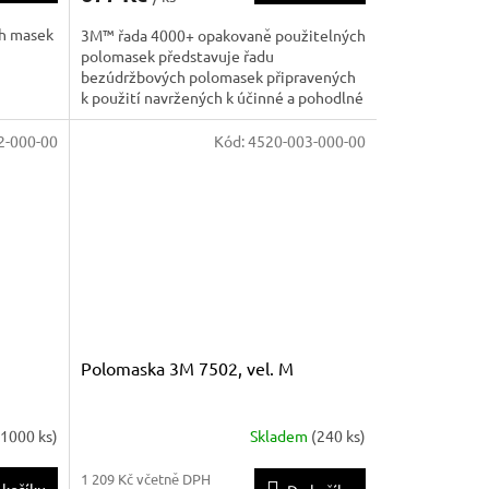
ch masek
3M™ řada 4000+ opakovaně použitelných
polomasek představuje řadu
bezúdržbových polomasek připravených
k použití navržených k účinné a pohodlné
ochraně proti mnoha plynům, výparům a
kombinaci nebezpečných částic.
2-000-00
Kód:
4520-003-000-00
Polomaska 3M 7502, vel. M
>1000 ks)
Skladem
(240 ks)
1 209 Kč včetně DPH