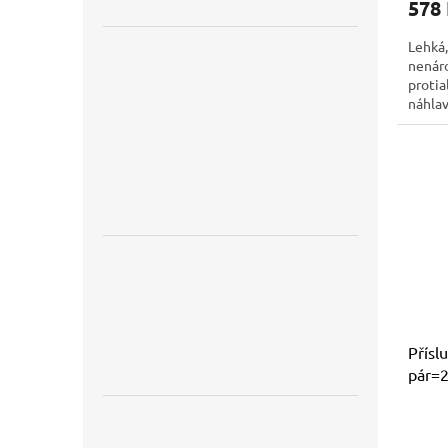
578
Lehká,
nenáro
protia
náhlav
systém
snadno
filtry
Přísl
pár=2