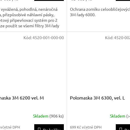
 vyvážená, pohodlná, nenáročná
Ochrana zorníku celoobličejový
, přizpůsobivé náhlavní pásky,
3M řady 6000.
tový připevňovací systém pro 2
, lze použít se všemi filtry 3M řady
5000 a většinou filtrů řady 6000,
 polykarbonátový zorník odolným
Kód:
4520-001-000-00
Kód:
4520-00
poškrá
aska 3M 6200 vel. M
Polomaska 3M 6300, vel. L
Skladem
(906 ks)
Skladem
(
 včetně DPH
699 Kč včetně DPH