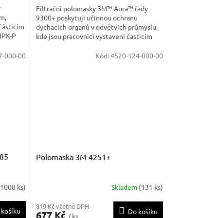
ý
Filtračni polomasky 3M™ Aura™ řady
ím,
9300+ poskytuji učinnou ochranu
částicím
dychacich organů v odvětvich průmyslu,
 NPK-P
kde jsou pracovnici vystaveni časticim
tvar je
prachu a/nebo netěkavych kapalin.
7-000-00
Kód:
4520-124-000-00
885
Polomaska 3M 4251+
>1000 ks)
Skladem
(131 ks)
819 Kč včetně DPH
 košíku
Do košíku
677 Kč
/ ks