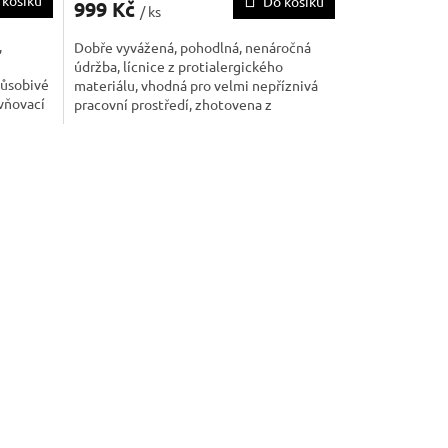
 košíku
Do košíku
999 Kč
/ ks
,
Dobře vyvážená, pohodlná, nenáročná
údržba, lícnice z protialergického
působivé
materiálu, vhodná pro velmi nepříznivá
vňovací
pracovní prostředí, zhotovena z
chlou a
euderimického silikonu, náhlavní pásky
šemi
umožňují sejmout masku při krátkých
přestávkách, aniž by musela