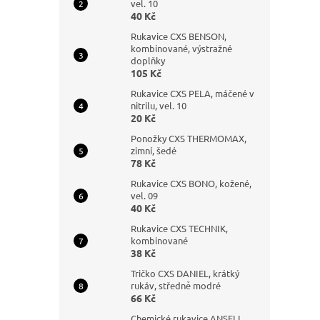
vel. 10
40 Kč
Rukavice CXS BENSON,
kombinované, výstražné
doplňky
105 Kč
Rukavice CXS PELA, máčené v
nitrilu, vel. 10
20 Kč
Ponožky CXS THERMOMAX,
zimní, šedé
78 Kč
Rukavice CXS BONO, kožené,
vel. 09
40 Kč
Rukavice CXS TECHNIK,
kombinované
38 Kč
Tričko CXS DANIEL, krátký
rukáv, středně modré
66 Kč
Chemické rukavice ANSELL