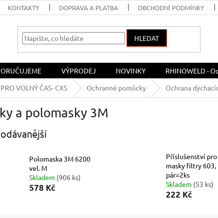
KONTAKTY
DOPRAVA A PLATBA
OBCHODNÍ PODMÍNKY
HLEDAT
ORUČUJEME
VÝPRODEJ
NOVINKY
RHINOWELD - Och
PRO VOLNÝ ČAS- CXS
Ochranné pomůcky
Ochrana dýchací
ky a polomasky 3M
odávanější
Příslušenství pro
Polomaska 3M 6200
masky filtry 603,
vel. M
pár=2ks
Skladem
(906 ks)
Skladem
(53 ks)
578 Kč
222 Kč