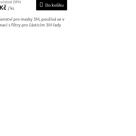
 včetně DPH
Do košíku
 Kč
/ ks
šenství pro masky 3M, používá se v
aci s filtry pro částicím 3M řady
O
v
l
á
d
a
c
í
p
r
v
k
y
v
ý
p