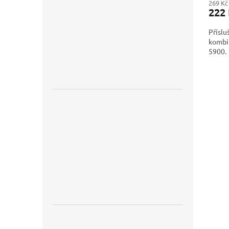
269 Kč
222
Příslu
kombin
5900.