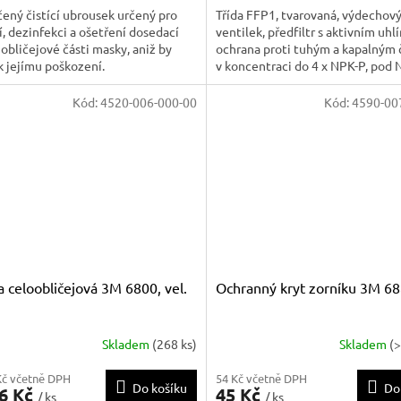
ený čistící ubrousek určený pro
Třída FFP1, tvarovaná, výdechov
í, dezinfekci a ošetření dosedací
ventilek, předfiltr s aktivním uhl
a obličejové části masky, aniž by
ochrana proti tuhým a kapalným 
k jejímu poškození.
v koncentraci do 4 x NPK-P, pod
proti organickým parám, kovexní 
odolný proti zborcení.
Kód:
4520-006-000-00
Kód:
4590-00
 celoobličejová 3M 6800, vel.
Ochranný kryt zorníku 3M 6
Skladem
(268 ks)
Skladem
(
Kč včetně DPH
54 Kč včetně DPH
Do košíku
Do
36 Kč
45 Kč
/ ks
/ ks