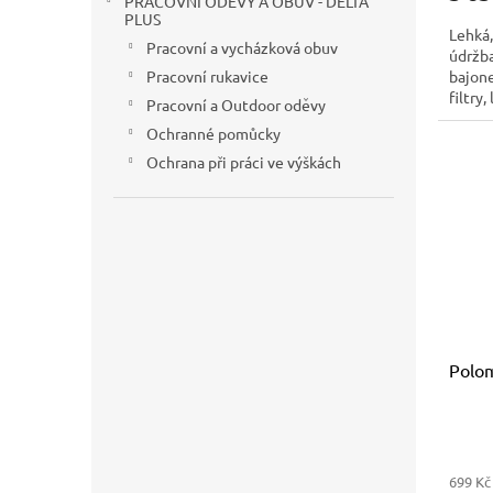
PRACOVNÍ ODĚVY A OBUV - DELTA
PLUS
Lehká,
Pracovní a vycházková obuv
údržba
bajone
Pracovní rukavice
filtry
Pracovní a Outdoor oděvy
2000, 
Ochranné pomůcky
široký
proti 
Ochrana při práci ve výškách
Polom
699 Kč