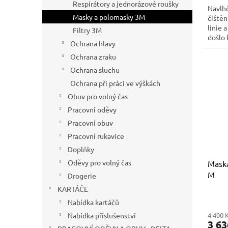
Respirátory a jednorázové roušky
Navlhč
Masky a polomasky 3M
čištěn
linie 
Filtry 3M
došlo 
Ochrana hlavy
Ochrana zraku
Ochrana sluchu
Ochrana při práci ve výškách
Obuv pro volný čas
Pracovní oděvy
Pracovní obuv
Pracovní rukavice
Doplňky
Oděvy pro volný čas
Maska
M
Drogerie
KARTÁČE
Nabídka kartáčů
4 400 
Nabídka příslušenství
3 6