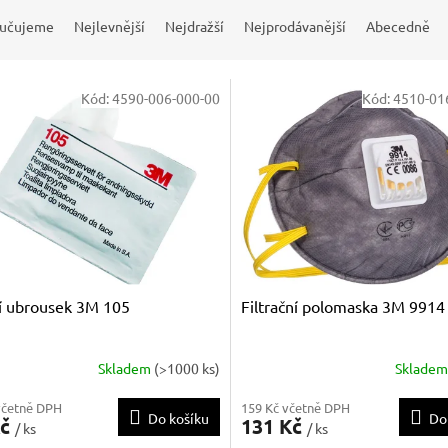
učujeme
Nejlevnější
Nejdražší
Nejprodávanější
Abecedně
Kód:
4590-006-000-00
Kód:
4510-01
cí ubrousek 3M 105
Filtrační polomaska 3M 9914
Skladem
(>1000 ks)
Sklade
včetně DPH
159 Kč včetně DPH
Do košíku
Do
Kč
131 Kč
/ ks
/ ks