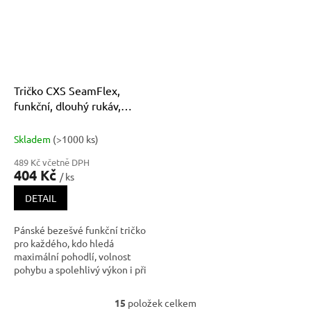
je termoprádlo vhodné pro s
pomáhá eliminovat zápach z
pocení. Praním dochází
Tričko CXS SeamFlex,
funkční, dlouhý rukáv,
pánské, černo-modré
Skladem
(>1000 ks)
489 Kč včetně DPH
404 Kč
/ ks
DETAIL
Pánské bezešvé funkční tričko
pro každého, kdo hledá
maximální pohodlí, volnost
pohybu a spolehlivý výkon i při
náročných aktivitách. Díky
kvalitnímu materiálu s příměsi
15
položek celkem
O
polypropylenu zůstává prádlo