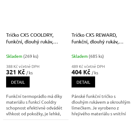
příjemná na dotek a šetrná k p
Tričko CXS COOLDRY,
Tričko CXS REWARD,
funkční, dlouhý rukáv,
funkční, dlouhý rukáv,
pánské, černo-tmavě šedé
pánské, černo-modré
Skladem
(269 ks)
Skladem
(685 ks)
388 Kč včetně DPH
489 Kč včetně DPH
321 Kč
404 Kč
/ ks
/ ks
DETAIL
DETAIL
Funkční termoprádlo má díky
Pánské funkční tričko s
materiálu s funkcí Cooldry
dlouhým rukávem a okrouhlým
schopnost efektivně odvádět
límečkem. Je vyrobeno z
vlhkost od pokožky, je lehké,
hřejivého materiálu s vnitřní
prodyšnéa rychleschnoucí.
počesanou stranoua jeho
Prodloužené manžety jsou
povrch je ošetřen
opatřeny otvorem na palec na
antibakteriální povrchovou
rukávu. Díky svým vlastnostem
úpravou ULTRA LAVA, které