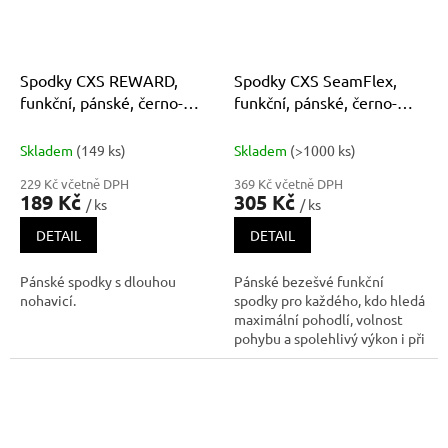
Spodky CXS REWARD,
Spodky CXS SeamFlex,
funkční, pánské, černo-
funkční, pánské, černo-
zelené
modré
Skladem
(149 ks)
Skladem
(>1000 ks)
229 Kč včetně DPH
369 Kč včetně DPH
189 Kč
305 Kč
/ ks
/ ks
DETAIL
DETAIL
Pánské spodky s dlouhou
Pánské bezešvé funkční
nohavicí.
spodky pro každého, kdo hledá
maximální pohodlí, volnost
pohybu a spolehlivý výkon i při
náročných aktivitách. Díky
kvalitnímu materiálu s příměsi
polypropylenu zůstává prádlo
mimořádně lehké,
rychleschnoucí a příjemné na