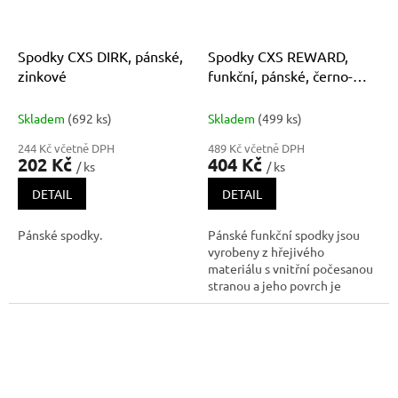
Spodky CXS DIRK, pánské,
Spodky CXS REWARD,
zinkové
funkční, pánské, černo-
modré
Skladem
(692 ks)
Skladem
(499 ks)
244 Kč včetně DPH
489 Kč včetně DPH
202 Kč
404 Kč
/ ks
/ ks
DETAIL
DETAIL
Pánské spodky.
Pánské funkční spodky jsou
vyrobeny z hřejivého
materiálu s vnitřní počesanou
stranou a jeho povrch je
ošetřen antibakteriální
povrchovou úpravou ULTRA
LAVA, které pomáhá
eliminovat zápach z pocení.
Praním dochází k postupnému
snižování účinnosti tét