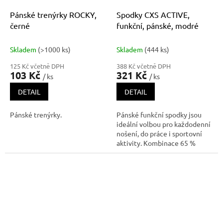
Pánské trenýrky ROCKY,
Spodky CXS ACTIVE,
černé
funkční, pánské, modré
Skladem
(>1000 ks)
Skladem
(444 ks)
125 Kč včetně DPH
388 Kč včetně DPH
103 Kč
321 Kč
/ ks
/ ks
DETAIL
DETAIL
Pánské trenýrky.
Pánské funkční spodky jsou
ideální volbou pro každodenní
nošení, do práce i sportovní
aktivity. Kombinace 65 %
bavlny a 35 % polyesteru
zajišťuje optimální rovnováhu
mezi pohodlím a funkčností –
bavlna je příjemná na dotek a
šetrná k pokožce, zatímco