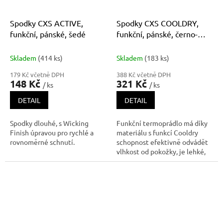
Spodky CXS ACTIVE,
Spodky CXS COOLDRY,
funkční, pánské, šedé
funkční, pánské, černo-
tmavě šedé
Skladem
(414 ks)
Skladem
(183 ks)
179 Kč včetně DPH
388 Kč včetně DPH
148 Kč
321 Kč
/ ks
/ ks
DETAIL
DETAIL
Spodky dlouhé, s Wicking
Funkční termoprádlo má díky
Finish úpravou pro rychlé a
materiálu s funkcí Cooldry
rovnoměrné schnutí.
schopnost efektivně odvádět
vlhkost od pokožky, je lehké,
prodyšné a rychleschnoucí.
Díky svým vlastnostem je
termoprádlo vhodné pro
sportovní aktivity a práci s
vyšší fyzickou zátěží nebo pro
po