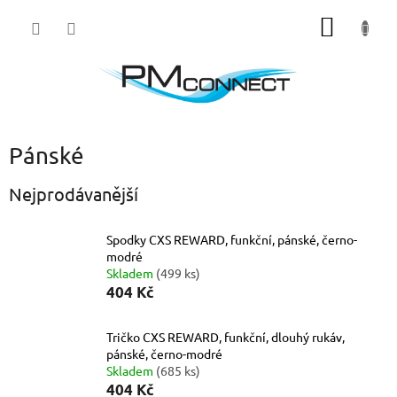
Přejít
NÁKUP
na
obsah
KOŠÍK
Pánské
Nejprodávanější
Spodky CXS REWARD, funkční, pánské, černo-
modré
Skladem
(499 ks)
404 Kč
Tričko CXS REWARD, funkční, dlouhý rukáv,
pánské, černo-modré
Skladem
(685 ks)
404 Kč