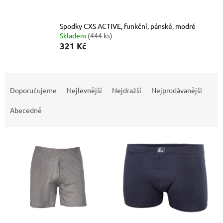
Spodky CXS ACTIVE, funkční, pánské, modré
Skladem
(444 ks)
321 Kč
Ř
a
Doporučujeme
Nejlevnější
Nejdražší
Nejprodávanější
z
e
Abecedně
n
í
V
p
ý
r
p
o
i
d
s
u
p
k
r
t
o
ů