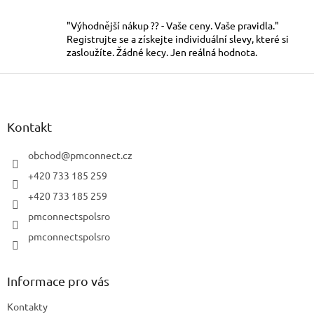
v
mimořádně lehké,
l
rychleschnoucí a příjemné na
"Výhodnější nákup ?? - Vaše ceny. Vaše pravidla."
á
dotek
Registrujte se a získejte individuální slevy, které si
d
zasloužíte. Žádné kecy. Jen reálná hodnota.
a
c
Z
í
á
p
p
r
a
Kontakt
v
t
k
í
obchod
@
pmconnect.cz
y
v
+420 733 185 259
ý
+420 733 185 259
p
i
pmconnectspolsro
s
pmconnectspolsro
u
Informace pro vás
Kontakty