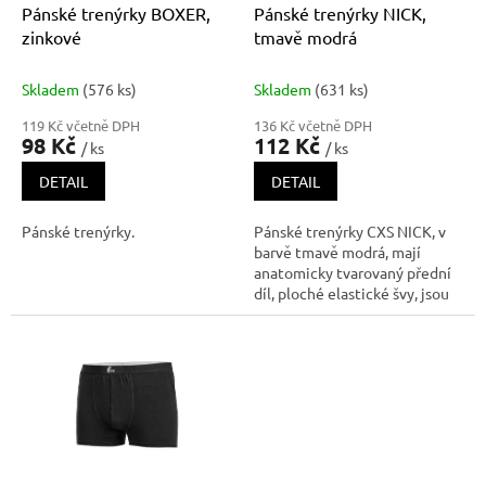
d
Pánské trenýrky BOXER,
Pánské trenýrky NICK,
u
zinkové
tmavě modrá
k
t
Skladem
(576 ks)
Skladem
(631 ks)
ů
119 Kč včetně DPH
136 Kč včetně DPH
98 Kč
112 Kč
/ ks
/ ks
DETAIL
DETAIL
Pánské trenýrky.
Pánské trenýrky CXS NICK, v
barvě tmavě modrá, mají
anatomicky tvarovaný přední
díl, ploché elastické švy, jsou
vyrobenyz komfortního úpletu
ze směsi modalu a elastanu,
který je příjemný k pokožce, je
vysoce pružný, hebký a
odoláva žmolkování i bledn