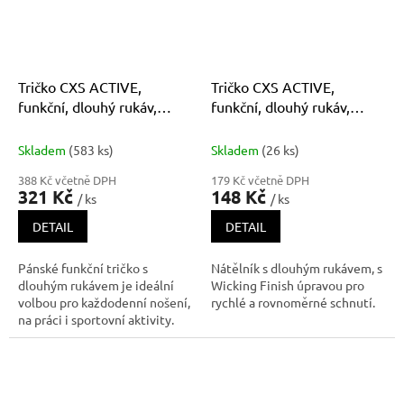
dotek
Tričko CXS ACTIVE,
Tričko CXS ACTIVE,
funkční, dlouhý rukáv,
funkční, dlouhý rukáv,
pánské, modré
pánské, šedé
Skladem
(583 ks)
Skladem
(26 ks)
388 Kč včetně DPH
179 Kč včetně DPH
321 Kč
148 Kč
/ ks
/ ks
DETAIL
DETAIL
Pánské funkční tričko s
Nátělník s dlouhým rukávem, s
dlouhým rukávem je ideální
Wicking Finish úpravou pro
volbou pro každodenní nošení,
rychlé a rovnoměrné schnutí.
na práci i sportovní aktivity.
Kombinace 65 % bavlnya 35 %
polyesteru zajišťuje optimální
rovnováhu mezi pohodlím a
funkčností – bavlna je