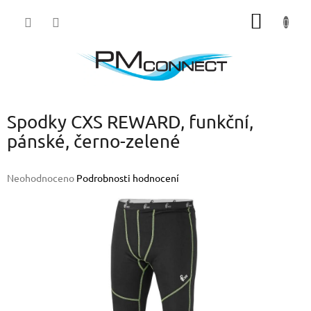
Přejít
NÁKUP
na
obsah
KOŠÍK
Spodky CXS REWARD, funkční,
pánské, černo-zelené
Průměrné
Neohodnoceno
Podrobnosti hodnocení
hodnocení
produktu
je
0,0
z
5
hvězdiček.