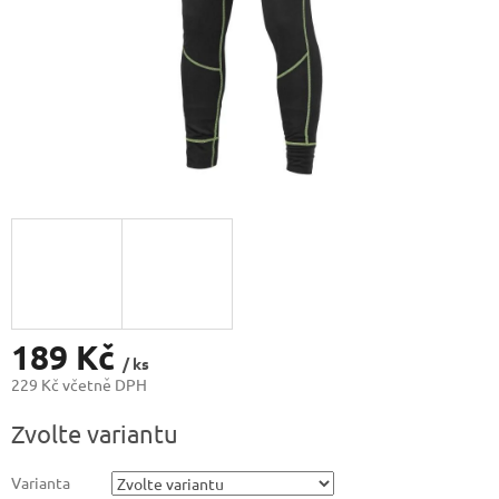
189 Kč
/ ks
229 Kč včetně DPH
Měrná
Zvolte variantu
cena:
Varianta