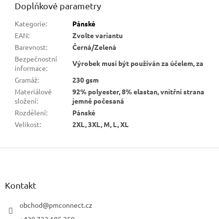
Doplňkové parametry
Kategorie
:
Pánské
EAN
:
Zvolte variantu
Barevnost
:
Černá/Zelená
Bezpečnostní
Výrobek musí být používán za účelem, za
informace
:
Gramáž
:
230 gsm
Materiálové
92% polyester, 8% elastan, vnitřní strana
složení
:
jemně počesaná
Rozdělení
:
Pánské
Velikost
:
2XL, 3XL, M, L, XL
Z
á
p
a
Kontakt
t
í
obchod
@
pmconnect.cz
+420 733 185 259