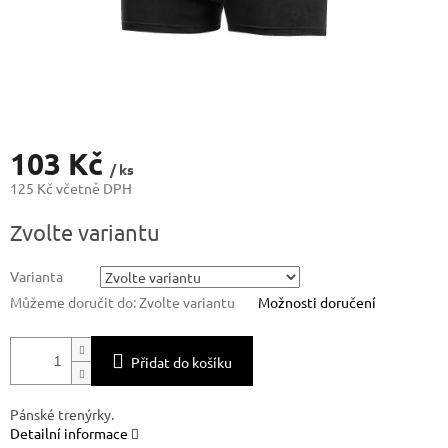
103 Kč
/ ks
125 Kč včetně DPH
Měrná
Zvolte variantu
cena:
Varianta
Můžeme doručit do:
Zvolte variantu
Možnosti doručení
Přidat do košíku
Pánské trenýrky.
Detailní informace