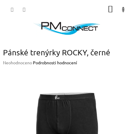
Přejít
NÁKUP
na
obsah
KOŠÍK
Pánské trenýrky ROCKY, černé
Průměrné
Neohodnoceno
Podrobnosti hodnocení
hodnocení
produktu
je
0,0
z
5
hvězdiček.