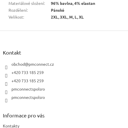
Materiálové složení
:
96% bavlna, 4% elastan
Rozdělení
:
Pánské
Velikost
:
2XL, 3XL, M, L, XL
Z
á
p
a
Kontakt
t
í
obchod
@
pmconnect.cz
+420 733 185 259
+420 733 185 259
pmconnectspolsro
pmconnectspolsro
Informace pro vás
Kontakty