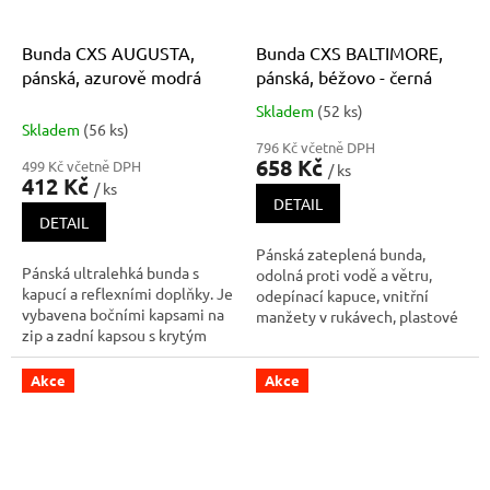
Bunda CXS AUGUSTA,
Bunda CXS BALTIMORE,
pánská, azurově modrá
pánská, béžovo - černá
Skladem
(52 ks)
Průměrné
Skladem
(56 ks)
hodnocení
796 Kč včetně DPH
produktu
658 Kč
499 Kč včetně DPH
/ ks
je
412 Kč
/ ks
4,5
DETAIL
z
DETAIL
5
Pánská zateplená bunda,
hvězdiček.
Pánská ultralehká bunda s
odolná proti vodě a větru,
kapucí a reflexními doplňky. Je
odepínací kapuce, vnitřní
vybavena bočními kapsami na
manžety v rukávech, plastové
zip a zadní kapsou s krytým
poutko pod svrchní kapsou,
zipem, do které je možné
stahování v dolním okraji,
bundu snadno složit. Pas a
lepené švy, TPU membrána,
Akce
Akce
rukávy jsou ukončeny pružnou
reflexní doplňky. Náprsní kapsy
gumičkou. Bunda je vyrobena z
na zip nebo druky, dvě spodní
lehkého materiálu, který
ka