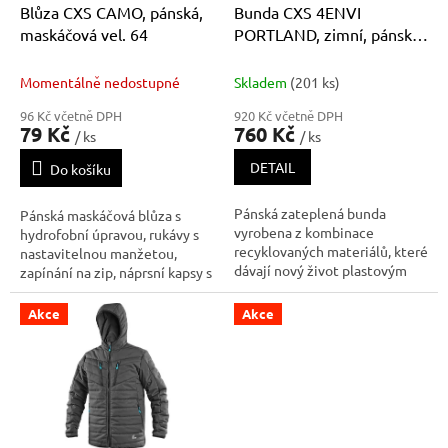
d
Blůza CXS CAMO, pánská,
Bunda CXS 4ENVI
u
maskáčová vel. 64
PORTLAND, zimní, pánská,
k
tmavě modrá
t
Momentálně nedostupné
Skladem
(201 ks)
ů
96 Kč včetně DPH
920 Kč včetně DPH
79 Kč
760 Kč
/ ks
/ ks
DETAIL
Do košíku
Pánská zateplená bunda
Pánská maskáčová blůza s
vyrobena z kombinace
hydrofobní úpravou, rukávy s
recyklovaných materiálů, které
nastavitelnou manžetou,
dávají nový život plastovým
zapínání na zip, náprsní kapsy s
lahvím. Pro výrobu jednoho
klopami, skrytá náprsní kapsa
kusu bundy bylo využito 60
na zip, boční kapsy na zip,
Akce
Akce
kusů PET lahví. Je vhodná do
síťová podšívka na zádech,
práce i na volnočasové
vnitřní levá náprsní kapsa na
aktivity. Bunda je vybavena
zip, spodní část na bocí
naprsními kap