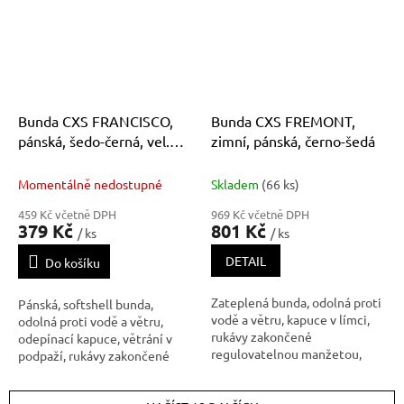
membrána, odolnost materiálu
membrána, odolnost materiálu
proti průniku vody (mimo ob
proti průniku vody (mimo ob
Bunda CXS FRANCISCO,
Bunda CXS FREMONT,
pánská, šedo-černá, vel.
zimní, pánská, černo-šedá
2XL
Momentálně nedostupné
Skladem
(66 ks)
459 Kč včetně DPH
969 Kč včetně DPH
379 Kč
801 Kč
/ ks
/ ks
DETAIL
Do košíku
Zateplená bunda, odolná proti
Pánská, softshell bunda,
vodě a větru, kapuce v límci,
odolná proti vodě a větru,
rukávy zakončené
odepínací kapuce, větrání v
regulovatelnou manžetou,
podpaží, rukávy zakončené
stahování v pase, lepené švy, 4
regulovatelnou manžetou,
vnější kapsy na zip kryté légou.
TPU membrána, odolnost