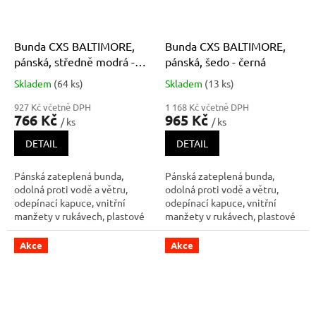
Bunda CXS BALTIMORE,
Bunda CXS BALTIMORE,
pánská, středně modrá -
pánská, šedo - černá
černá
Skladem
(64 ks)
Skladem
(13 ks)
Průměrné
Průměrné
hodnocení
hodnocení
927 Kč včetně DPH
1 168 Kč včetně DPH
produktu
produktu
766 Kč
965 Kč
/ ks
/ ks
je
je
5,0
5,0
DETAIL
DETAIL
z
z
5
5
Pánská zateplená bunda,
Pánská zateplená bunda,
hvězdiček.
hvězdiček.
odolná proti vodě a větru,
odolná proti vodě a větru,
odepínací kapuce, vnitřní
odepínací kapuce, vnitřní
manžety v rukávech, plastové
manžety v rukávech, plastové
poutko pod svrchní kapsou,
poutko pod svrchní kapsou,
stahování v dolním okraji,
stahování v dolním okraji,
Akce
Akce
lepené švy, TPU membrána,
lepené švy, TPU membrána,
reflexní doplňky. Náprsní kapsy
reflexní doplňky. Náprsní kapsy
na zip nebo druky, dvě spodní
na zip nebo druky, dvě spodní
ka
ka