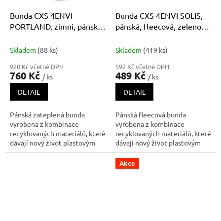
Bunda CXS 4ENVI
Bunda CXS 4ENVI SOLIS,
PORTLAND, zimní, pánská,
pánská, fleecová, zeleno-
tmavě šedá
černá
Skladem
(88 ks)
Skladem
(419 ks)
920 Kč včetně DPH
592 Kč včetně DPH
760 Kč
489 Kč
/ ks
/ ks
DETAIL
DETAIL
Pánská zateplená bunda
Pánská fleecová bunda
vyrobena z kombinace
vyrobena z kombinace
recyklovaných materiálů, které
recyklovaných materiálů, které
dávají nový život plastovým
dávají nový život plastovým
lahvím. Pro výrobu jednoho
lahvím. Pro výrobu jednoho
kusu bundy bylo využito 60
kusu bundy bylo využito 60
Akce
kusů PET lahví. Je vhodná do
kusů PET lahví. Je vhodná do
práce i na volnočasové
práce i na volnočasové
aktivity. Bunda je vybavena
aktivity. Bunda je vybavena
naprsními kap
náprsní kapsou