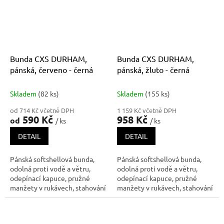
proti průniku vody (mimo ob
Bunda CXS DURHAM,
Bunda CXS DURHAM,
pánská, červeno - černá
pánská, žluto - černá
Skladem
(82 ks)
Skladem
(155 ks)
od 714 Kč včetně DPH
1 159 Kč včetně DPH
590 Kč
958 Kč
od
/ ks
/ ks
DETAIL
DETAIL
Pánská softshellová bunda,
Pánská softshellová bunda,
odolná proti vodě a větru,
odolná proti vodě a větru,
odepínací kapuce, pružné
odepínací kapuce, pružné
manžety v rukávech, stahování
manžety v rukávech, stahování
v dolním okraji, černé reflexní
v dolním okraji, černé reflexní
výpustky, fleecový límec i
výpustky, fleecový límec i
vnitřní strana bundy, TPU
vnitřní strana bundy, TPU