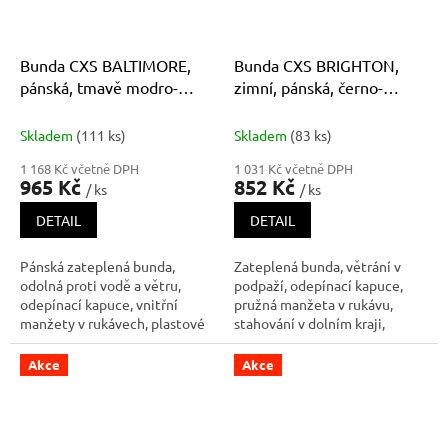
Bunda CXS BALTIMORE,
Bunda CXS BRIGHTON,
pánská, tmavě modro-
zimní, pánská, černo-
černá
modrá
Skladem
(111 ks)
Skladem
(83 ks)
1 168 Kč včetně DPH
1 031 Kč včetně DPH
965 Kč
852 Kč
/ ks
/ ks
DETAIL
DETAIL
Pánská zateplená bunda,
Zateplená bunda, větrání v
odolná proti vodě a větru,
podpaží, odepínací kapuce,
odepínací kapuce, vnitřní
pružná manžeta v rukávu,
manžety v rukávech, plastové
stahování v dolním kraji,
poutko pod svrchní kapsou,
lepené švy, reflexní výpustky,
stahování v dolním okraji,
voděodolná. Dvě spodní kapsy
Akce
Akce
lepené švy, TPU membrána,
na zip, jedna vnitřní kapsa na
reflexní doplňky. Náprsní kapsy
zip na pravé straně.
na zip nebo druky, dvě spodní
ka