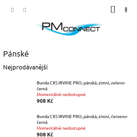
Přejít
NÁKUP
na
obsah
KOŠÍK
Pánské
Nejprodávanější
Bunda CXS IRVINE PRO, pánská, zimní, zeleno-
černá
Momentálně nedostupné
908 Kč
Bunda CXS IRVINE PRO, pánská, zimní, červeno-
černá
Momentálně nedostupné
908 Kč