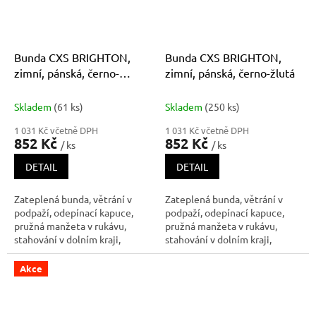
Bunda CXS BRIGHTON,
Bunda CXS BRIGHTON,
zimní, pánská, černo-
zimní, pánská, černo-žlutá
oranžová
Skladem
(61 ks)
Skladem
(250 ks)
1 031 Kč včetně DPH
1 031 Kč včetně DPH
852 Kč
852 Kč
/ ks
/ ks
DETAIL
DETAIL
Zateplená bunda, větrání v
Zateplená bunda, větrání v
podpaží, odepínací kapuce,
podpaží, odepínací kapuce,
pružná manžeta v rukávu,
pružná manžeta v rukávu,
stahování v dolním kraji,
stahování v dolním kraji,
lepené švy, reflexní výpustky,
lepené švy, reflexní výpustky,
voděodolná. Dvě spodní kapsy
voděodolná. Dvě spodní kapsy
Akce
na zip, jedna vnitřní kapsa na
na zip, jedna vnitřní kapsa na
zip na pravé straně.
zip na pravé straně.