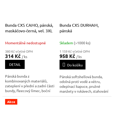
Bunda CXS CAMO, pánská,
Bunda CXS DURHAM,
maskáčovo-černá, vel. 3XL
pánská
Momentálně nedostupné
Skladem
(>1000 ks)
380 Kč včetně DPH
1 159 Kč včetně DPH
314 Kč
958 Kč
/ ks
/ ks
DETAIL
Do košíku
Pánská bunda z
Pánská softshellová bunda,
kombinovaných materiálů,
odolná proti vodě a větru,
zateplení v přední a zadní části
odepínací kapuce, pružné
bundy, fleecový límec, boční
manžety v rukávech, stahování
kapsy na zip, vnitřní manžety v
v dolním okraji, černé reflexní
rukávech, stahování v dolním
výpustky, fleecový límec i
Akce
okraji, vnitřní náprsní kapsa na
vnitřní strana bundy, TPU
zip.
membrána, odolnost materiálu