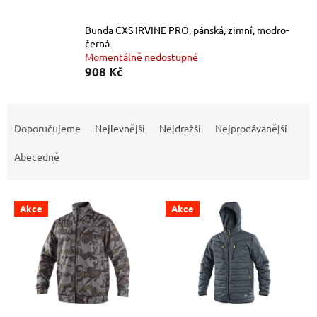
Bunda CXS IRVINE PRO, pánská, zimní, modro-
černá
Momentálně nedostupné
908 Kč
Ř
a
Doporučujeme
Nejlevnější
Nejdražší
Nejprodávanější
z
e
Abecedně
n
í
V
p
Akce
Akce
ý
r
p
o
i
d
s
u
p
k
r
t
o
ů