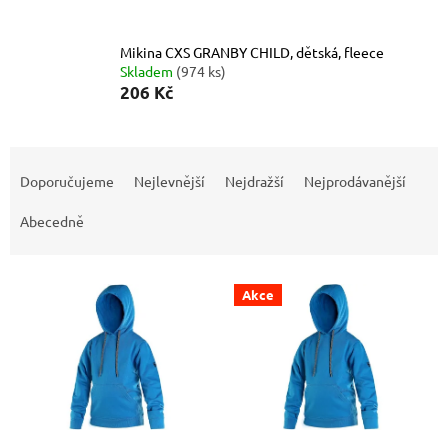
Mikina CXS GRANBY CHILD, dětská, fleece
Skladem
(974 ks)
206 Kč
Ř
a
Doporučujeme
Nejlevnější
Nejdražší
Nejprodávanější
z
e
Abecedně
n
í
V
p
Akce
ý
r
p
o
i
d
s
u
p
k
r
t
o
ů