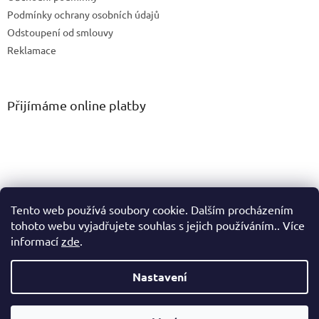
Podmínky ochrany osobních údajů
Odstoupení od smlouvy
Reklamace
Přijímáme online platby
Tento web používá soubory cookie. Dalším procházením
tohoto webu vyjadřujete souhlas s jejich používáním.. Více
informací
zde
.
Vytvořil Shoptet
Nastavení
Copyright 2026
PM Connect spol. s r.o.
. Všechna práva