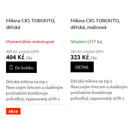
Mikina CXS TORONTO,
Mikina CXS TORONTO,
dětská
dětská, malinová
Momentálně nedostupné
Skladem
(337 ks)
489 Kč včetně DPH
391 Kč včetně DPH
404 Kč
323 Kč
/ ks
/ ks
DETAIL
Do košíku
Dětská mikina na zip s
Dětská mikina na zip s
fleecovým límcem a sladěným
fleecovým límcem a sladěným
prošíváním kombinuje
prošíváním kombinuje
pohodlný, vypasovaný střih s
pohodlný, vypasovaný střih s
vysoce strečovým a prodyšným
vysoce strečovým a prodyšným
materiálem FlexiShield, který
materiálem FlexiShield, který
Akce
je odolný proti oděru a
je odolný proti oděru a
žmolkování. Tento
žmolkování. Tento
rychleschnoucí materiál
rychleschnoucí materiál
účinně odvádí vlhkost, u
účinně odvádí vlhkost, u