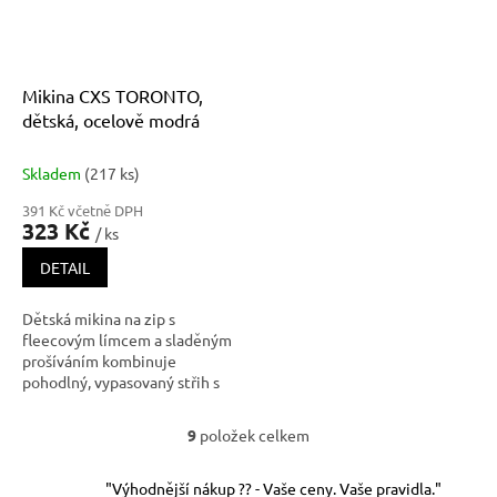
Mikina CXS TORONTO,
dětská, ocelově modrá
Skladem
(217 ks)
391 Kč včetně DPH
323 Kč
/ ks
DETAIL
Dětská mikina na zip s
fleecovým límcem a sladěným
prošíváním kombinuje
pohodlný, vypasovaný střih s
vysoce strečovým a prodyšným
materiálem FlexiShield, který
9
položek celkem
O
je odolný proti oděru a
v
žmolkování. Tento
l
rychleschnoucí materiál
"Výhodnější nákup ?? - Vaše ceny. Vaše pravidla."