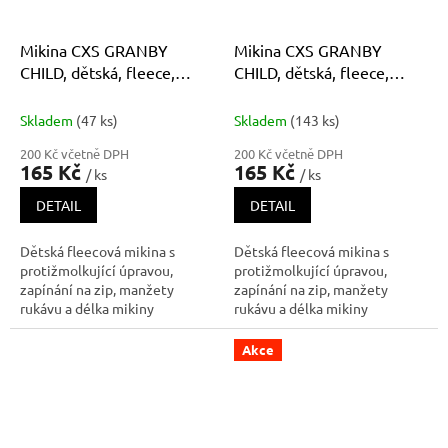
Mikina CXS GRANBY
Mikina CXS GRANBY
CHILD, dětská, fleece,
CHILD, dětská, fleece,
azurově modrá
červená
Skladem
(47 ks)
Skladem
(143 ks)
200 Kč včetně DPH
200 Kč včetně DPH
165 Kč
165 Kč
/ ks
/ ks
DETAIL
DETAIL
Dětská fleecová mikina s
Dětská fleecová mikina s
protižmolkující úpravou,
protižmolkující úpravou,
zapínání na zip, manžety
zapínání na zip, manžety
rukávu a délka mikiny
rukávu a délka mikiny
zakončeny gumičkou, boční
zakončeny gumičkou, boční
kapsy na zip, reflexní doplňky.
kapsy na zip, reflexní doplňky.
Akce