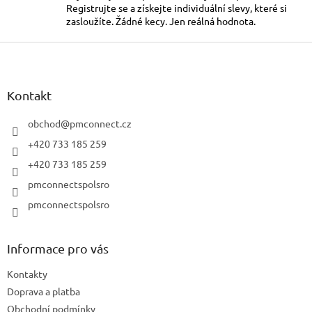
á
účinně odvádí vlhkost, u
Registrujte se a získejte individuální slevy, které si
d
zasloužíte. Žádné kecy. Jen reálná hodnota.
a
c
Z
í
á
p
p
r
a
Kontakt
v
t
k
í
obchod
@
pmconnect.cz
y
v
+420 733 185 259
ý
+420 733 185 259
p
i
pmconnectspolsro
s
pmconnectspolsro
u
Informace pro vás
Kontakty
Doprava a platba
Obchodní podmínky