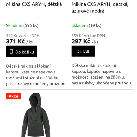
d
Mikina CXS ARYN, dětská
Mikina CXS ARYN, dětská,
u
azurově modrá
k
t
Skladem
(595 ks)
Skladem
(19 ks)
ů
449 Kč včetně DPH
359 Kč včetně DPH
371 Kč
297 Kč
/ ks
/ ks
DETAIL
Do košíku
Dětská mikina s klokaní
Dětská mikina s klokaní
kapsou, kapuce napevno s
kapsou, kapuce napevno s
možností stažení na šňůrku,
možností stažení na šňůrku,
pas a rukávy ukončeny pružnou
pas a rukávy ukončeny pružnou
manžetou z žebrovaného
manžetou z žebrovaného
úpletu, reflexní šňůrky, vnitřní
úpletu, reflexní šňůrky, vnitřní
Akce
strana jemně počesaná. Finální
strana jemně počesaná. Finální
silikonová úprava materiálu,
silikonová úprava materiálu,
která zajišťuje vyšší měkko
která zajišťuje vyšší měkko