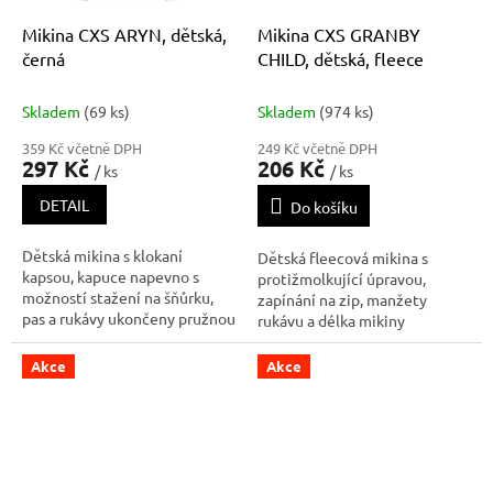
Mikina CXS ARYN, dětská,
Mikina CXS GRANBY
černá
CHILD, dětská, fleece
Skladem
(69 ks)
Skladem
(974 ks)
359 Kč včetně DPH
249 Kč včetně DPH
297 Kč
206 Kč
/ ks
/ ks
DETAIL
Do košíku
Dětská mikina s klokaní
Dětská fleecová mikina s
kapsou, kapuce napevno s
protižmolkující úpravou,
možností stažení na šňůrku,
zapínání na zip, manžety
pas a rukávy ukončeny pružnou
rukávu a délka mikiny
manžetou z žebrovaného
zakončeny gumičkou, boční
úpletu, reflexní šňůrky, vnitřní
kapsy na zip, reflexní doplňky.
Akce
Akce
strana jemně počesaná. Finální
silikonová úprava materiálu,
která zajišťuje vyšší měkko