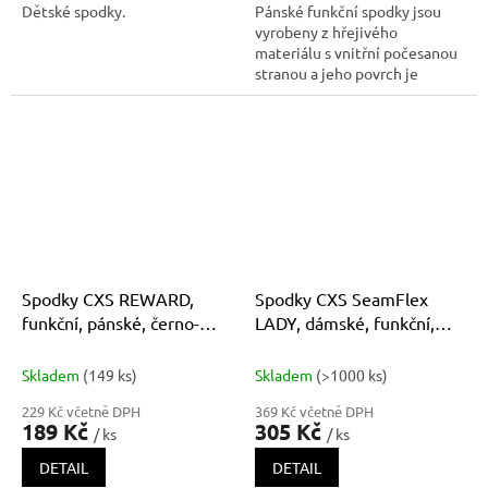
Dětské spodky.
Pánské funkční spodky jsou
vyrobeny z hřejivého
materiálu s vnitřní počesanou
stranou a jeho povrch je
ošetřen antibakteriální
povrchovou úpravou ULTRA
LAVA, které pomáhá
eliminovat zápach z pocení.
Praním dochází k postupnému
snižování účinnosti tét
Spodky CXS REWARD,
Spodky CXS SeamFlex
funkční, pánské, černo-
LADY, dámské, funkční,
zelené
černo-růžové
Skladem
(149 ks)
Skladem
(>1000 ks)
229 Kč včetně DPH
369 Kč včetně DPH
189 Kč
305 Kč
/ ks
/ ks
DETAIL
DETAIL