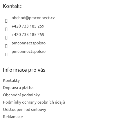
y
a
Kontakt
v
t
ý
í
obchod
@
pmconnect.cz
p
i
+420 733 185 259
s
+420 733 185 259
u
pmconnectspolsro
pmconnectspolsro
Informace pro vás
Kontakty
Doprava a platba
Obchodní podmínky
Podmínky ochrany osobních údajů
Odstoupení od smlouvy
Reklamace