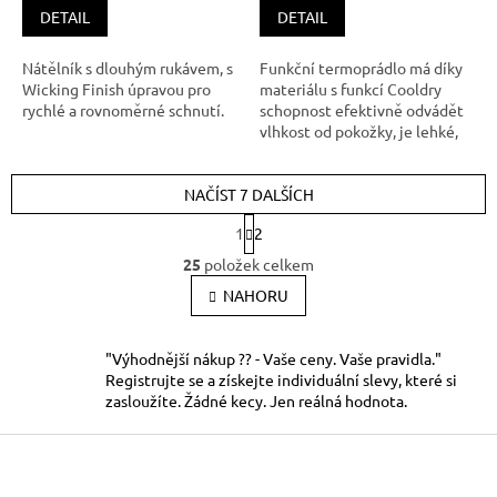
DETAIL
DETAIL
Nátělník s dlouhým rukávem, s
Funkční termoprádlo má díky
Wicking Finish úpravou pro
materiálu s funkcí Cooldry
rychlé a rovnoměrné schnutí.
schopnost efektivně odvádět
vlhkost od pokožky, je lehké,
prodyšnéa rychleschnoucí.
Prodloužené manžety jsou
NAČÍST 7 DALŠÍCH
opatřeny otvorem na palec na
rukávu. Díky svým vlastnostem
S
1
2
je termoprádlo vhodné pro s
t
O
r
25
položek celkem
v
á
l
NAHORU
n
k
á
o
d
v
a
"Výhodnější nákup ?? - Vaše ceny. Vaše pravidla."
á
c
Registrujte se a získejte individuální slevy, které si
n
í
zasloužíte. Žádné kecy. Jen reálná hodnota.
í
p
Z
r
v
á
k
p