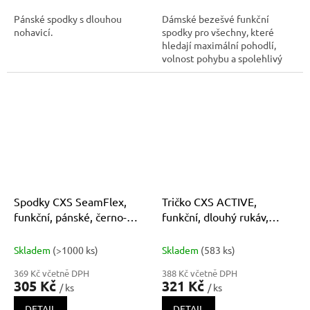
Pánské spodky s dlouhou
Dámské bezešvé funkční
nohavicí.
spodky pro všechny, které
hledají maximální pohodlí,
volnost pohybu a spolehlivý
výkon i při náročných
aktivitách. Díky kvalitnímu
materiálu s příměsí
polypropylenu zůstává prádlo
mimořádně lehké,
rychleschnoucí a příjemné na d
Spodky CXS SeamFlex,
Tričko CXS ACTIVE,
funkční, pánské, černo-
funkční, dlouhý rukáv,
modré
pánské, modré
Skladem
(>1000 ks)
Skladem
(583 ks)
369 Kč včetně DPH
388 Kč včetně DPH
305 Kč
321 Kč
/ ks
/ ks
DETAIL
DETAIL