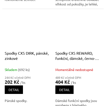
vlhkost od pokožky, je lehké,
prodyšné a rychleschnoucí.
Díky svým vlastnostem je
termoprádlo vhodné pro
sportovní aktivity a práci s
vyšší fyzickou zátěží nebo pro
po
Spodky CXS DIRK, pánské,
Spodky CXS REWARD,
zinkové
funkční, dámské, černo-
korálové
Skladem
(692 ks)
Momentálně nedostupné
244 Kč včetně DPH
489 Kč včetně DPH
202 Kč
404 Kč
/ ks
/ ks
DETAIL
DETAIL
Pánské spodky.
Dámské funkční spodky jsou
vyrobeny z hřejivého