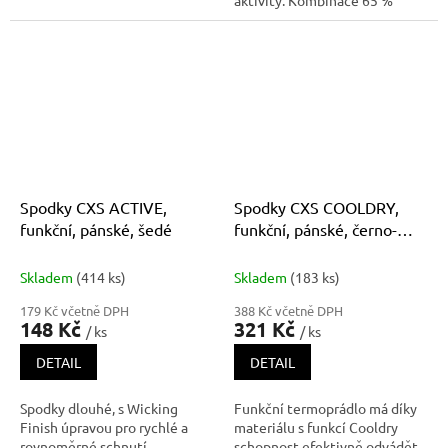
aktivity. Kombinace 65 %
bavlny a 35 % polyesteru
zajišťuje optimální rovnováhu
mezi pohodlím a funkčností –
bavlna je příjemná na dotek a
šetrná k pokožce, zatímco
Spodky CXS ACTIVE,
Spodky CXS COOLDRY,
funkční, pánské, šedé
funkční, pánské, černo-
tmavě šedé
Skladem
(414 ks)
Skladem
(183 ks)
179 Kč včetně DPH
388 Kč včetně DPH
148 Kč
321 Kč
/ ks
/ ks
DETAIL
DETAIL
Spodky dlouhé, s Wicking
Funkční termoprádlo má díky
Finish úpravou pro rychlé a
materiálu s funkcí Cooldry
rovnoměrné schnutí.
schopnost efektivně odvádět