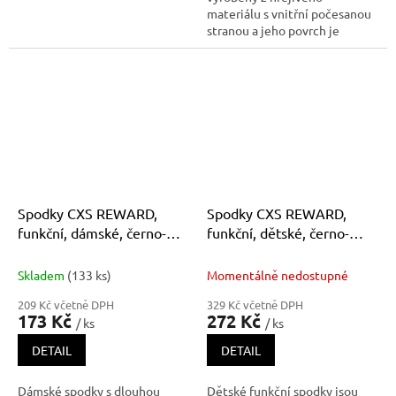
materiálu s vnitřní počesanou
stranou a jeho povrch je
ošetřen antibakteriální
povrchovou úpravou ULTRA
LAVA, které pomáhá
eliminovat zápach z pocení.
Praním dochází k postupnému
snižování účinnosti tét
Spodky CXS REWARD,
Spodky CXS REWARD,
funkční, dámské, černo-
funkční, dětské, černo-
zelené
modré
Skladem
(133 ks)
Momentálně nedostupné
209 Kč včetně DPH
329 Kč včetně DPH
173 Kč
272 Kč
/ ks
/ ks
DETAIL
DETAIL
Dámské spodky s dlouhou
Dětské funkční spodky jsou