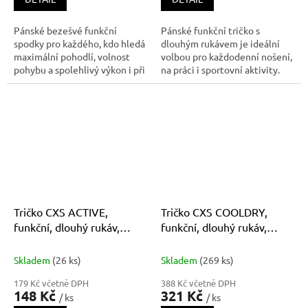
Pánské bezešvé funkční
Pánské funkční tričko s
spodky pro každého, kdo hledá
dlouhým rukávem je ideální
maximální pohodlí, volnost
volbou pro každodenní nošení,
pohybu a spolehlivý výkon i při
na práci i sportovní aktivity.
náročných aktivitách. Díky
Kombinace 65 % bavlnya 35 %
kvalitnímu materiálu s příměsi
polyesteru zajišťuje optimální
polypropylenu zůstává prádlo
rovnováhu mezi pohodlím a
mimořádně lehké,
funkčností – bavlna je
rychleschnoucí a příjemné na
příjemná na dotek a šetrná k p
dotek
Tričko CXS ACTIVE,
Tričko CXS COOLDRY,
funkční, dlouhý rukáv,
funkční, dlouhý rukáv,
pánské, šedé
pánské, černo-tmavě šedé
Skladem
(26 ks)
Skladem
(269 ks)
179 Kč včetně DPH
388 Kč včetně DPH
148 Kč
321 Kč
/ ks
/ ks