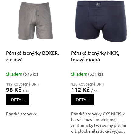
p
ý
r
p
o
i
d
s
u
p
k
r
t
o
ů
d
Pánské trenýrky BOXER,
Pánské trenýrky NICK,
u
zinkové
tmavě modrá
k
t
Skladem
(576 ks)
Skladem
(631 ks)
ů
119 Kč včetně DPH
136 Kč včetně DPH
98 Kč
112 Kč
/ ks
/ ks
DETAIL
DETAIL
Pánské trenýrky.
Pánské trenýrky CXS NICK, v
barvě tmavě modrá, mají
anatomicky tvarovaný přední
díl, ploché elastické švy, jsou