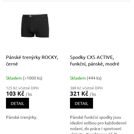
vyrobenyz komfortního úpletu
ze směsi modalu a elastanu,
který je příjemný k pokožce, je
vysoce pružný, hebký a
odoláva žmolkování i bledn
Pánské trenýrky ROCKY,
Spodky CXS ACTIVE,
černé
funkční, pánské, modré
Skladem
(>1000 ks)
Skladem
(444 ks)
125 Kč včetně DPH
388 Kč včetně DPH
103 Kč
321 Kč
/ ks
/ ks
DETAIL
DETAIL
Pánské trenýrky.
Pánské funkční spodky jsou
ideální volbou pro každodenní
nošení, do práce i sportovní