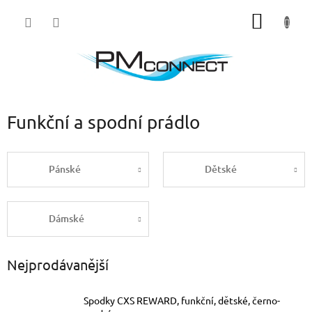
Přejít
NÁKUP
na
obsah
KOŠÍK
Funkční a spodní prádlo
Pánské
Dětské
Dámské
Nejprodávanější
Spodky CXS REWARD, funkční, dětské, černo-