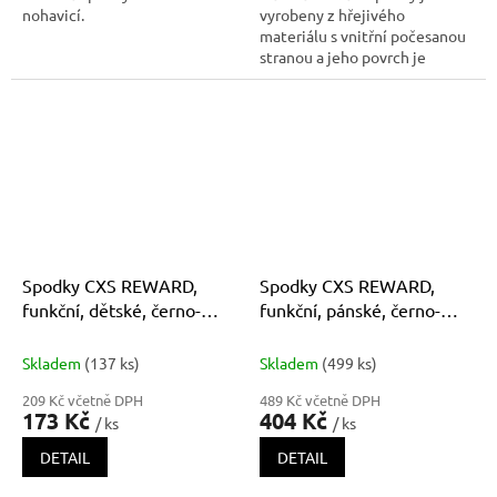
nohavicí.
vyrobeny z hřejivého
materiálu s vnitřní počesanou
stranou a jeho povrch je
ošetřen antibakteriální
povrchovou úpravou ULTRA
LAVA, které pomáhá
eliminovat zápach z pocení.
Praním dochází k postupnému
snižování účinnosti tét
Spodky CXS REWARD,
Spodky CXS REWARD,
funkční, dětské, černo-
funkční, pánské, černo-
zelené
modré
Skladem
(137 ks)
Skladem
(499 ks)
209 Kč včetně DPH
489 Kč včetně DPH
173 Kč
404 Kč
/ ks
/ ks
DETAIL
DETAIL