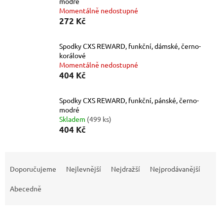
modré
Momentálně nedostupné
272 Kč
Spodky CXS REWARD, funkční, dámské, černo-
korálové
Momentálně nedostupné
404 Kč
Spodky CXS REWARD, funkční, pánské, černo-
modré
Skladem
(499 ks)
404 Kč
Ř
a
Doporučujeme
Nejlevnější
Nejdražší
Nejprodávanější
z
e
Abecedně
n
í
V