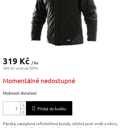
319 Kč
/ ks
386 Kč včetně DPH
Měrná
Momentálně nedostupné
cena:
Možnosti doručení
Přidat do košíku
Pánská, zateplená softshellová bunda, odolná proti vodě a větru,