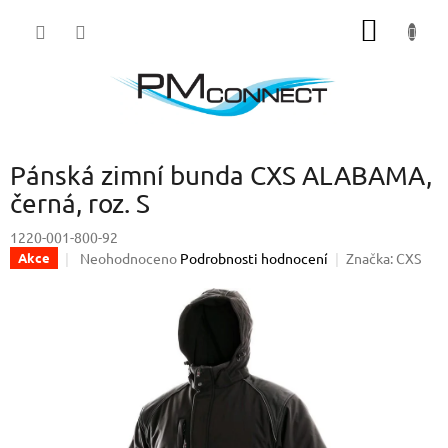
Přejít
NÁKUP
na
obsah
KOŠÍK
Pánská zimní bunda CXS ALABAMA,
černá, roz. S
1220-001-800-92
Průměrné
Neohodnoceno
Podrobnosti hodnocení
Značka:
CXS
Akce
hodnocení
produktu
je
0,0
z
5
hvězdiček.