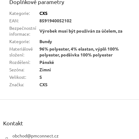
Doplňkové parametry
Kategorie
:
CXS
EAN
:
8591940052102
Bezpečnostní
Výrobek musí být používán za účelem, za
informace
:
Kategorie
:
Bundy
Materiálové
96% polyester, 4% elastan, výplň 100%
složení
:
polyester, podšívka 100% polyester
Rozdělení
:
Pánské
Sezóna
:
Zimní
Velikost
:
S
Značka
:
CXS
Z
á
p
a
Kontakt
t
í
obchod
@
pmconnect.cz