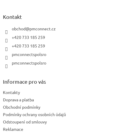
í
á
p
p
r
a
Kontakt
v
t
k
í
obchod
@
pmconnect.cz
y
v
+420 733 185 259
ý
+420 733 185 259
p
i
pmconnectspolsro
s
pmconnectspolsro
u
Informace pro vás
Kontakty
Doprava a platba
Obchodní podmínky
Podmínky ochrany osobních údajů
Odstoupení od smlouvy
Reklamace