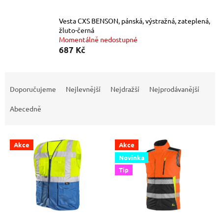
Vesta CXS BENSON, pánská, výstražná, zateplená,
žluto-černá
Momentálně nedostupné
687 Kč
Ř
a
Doporučujeme
Nejlevnější
Nejdražší
Nejprodávanější
z
e
Abecedně
n
í
V
p
Akce
Akce
ý
r
Novinka
p
o
Tip
i
d
s
u
p
k
r
t
o
ů