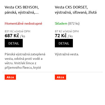
Vesta CXS BENSON,
Vesta CXS DORSET,
pánská, výstražná,
výstražná, síťovaná, žlutá
zateplená, žluto-černá
Momentálně nedostupné
Skladem
(872 ks)
831 Kč včetně DPH
87 Kč včetně DPH
687 Kč
72 Kč
/ ks
/ ks
DETAIL
DETAIL
Pánská výstražná zateplená
Výstražná vesta.
vesta, odolná proti vodě a
větru. Vnitřek límce z
příjemného fleecu, kryté
zapínání na zip a suché zipy,
levá náprsní kapsa na zip, pravá
Akce
Akce
krytá klopou, v pravé kapse
odnímatelné pouzdro na ID
kartu, boční kapsy na zip, segm