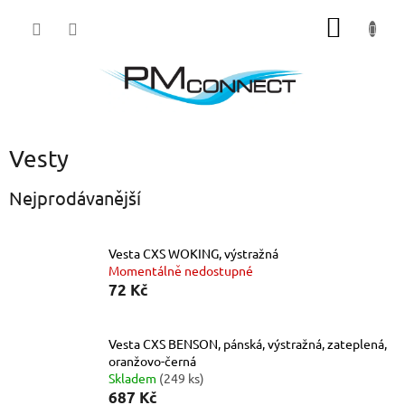
Přejít
NÁKUP
na
obsah
KOŠÍK
Vesty
Nejprodávanější
Vesta CXS WOKING, výstražná
Momentálně nedostupné
72 Kč
Vesta CXS BENSON, pánská, výstražná, zateplená,
oranžovo-černá
Skladem
(249 ks)
687 Kč