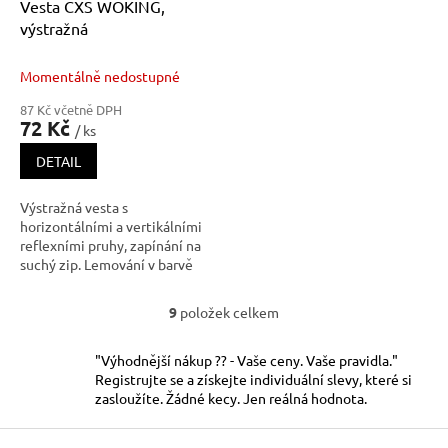
Vesta CXS WOKING,
výstražná
Momentálně nedostupné
87 Kč včetně DPH
72 Kč
/ ks
DETAIL
Výstražná vesta s
horizontálními a vertikálními
reflexními pruhy, zapínání na
suchý zip. Lemování v barvě
vesty.
9
položek celkem
O
v
l
"Výhodnější nákup ?? - Vaše ceny. Vaše pravidla."
á
Registrujte se a získejte individuální slevy, které si
d
zasloužíte. Žádné kecy. Jen reálná hodnota.
a
c
Z