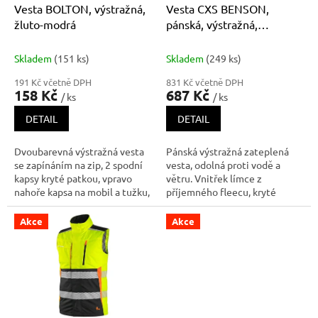
d
Vesta BOLTON, výstražná,
Vesta CXS BENSON,
u
žluto-modrá
pánská, výstražná,
k
zateplená, oranžovo-černá
t
Skladem
(151 ks)
Skladem
(249 ks)
ů
191 Kč včetně DPH
831 Kč včetně DPH
158 Kč
687 Kč
/ ks
/ ks
DETAIL
DETAIL
Dvoubarevná výstražná vesta
Pánská výstražná zateplená
se zapínáním na zip, 2 spodní
vesta, odolná proti vodě a
kapsy kryté patkou, vpravo
větru. Vnitřek límce z
nahoře kapsa na mobil a tužku,
příjemného fleecu, kryté
kroužek na přichycení ID karty,
zapínání na zip a suché zipy,
vlevo nahoře průhledná
levá náprsní kapsa na zip, pravá
Akce
Akce
kapsička na ID kartu, reflexní
krytá klopou, v pravé kapse
pásky kolem těla i přes
odnímatelné pouzdro na ID
ramena. Moderní a víceuč
kartu, boční kapsy na zip, segm