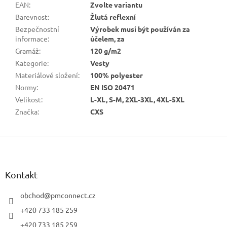
EAN
:
Zvolte variantu
Barevnost
:
Žlutá reflexní
Bezpečnostní
Výrobek musí být používán za
informace
:
účelem, za
Gramáž
:
120 g/m2
Kategorie
:
Vesty
Materiálové složení
:
100% polyester
Normy
:
EN ISO 20471
Velikost
:
L-XL, S-M, 2XL-3XL, 4XL-5XL
Značka
:
CXS
Z
á
p
a
Kontakt
t
í
obchod
@
pmconnect.cz
+420 733 185 259
+420 733 185 259