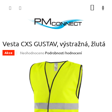
Přejít
NÁKUP
na
obsah
KOŠÍK
Vesta CXS GUSTAV, výstražná, žlutá
Průměrné
Neohodnoceno
Podrobnosti hodnocení
Akce
hodnocení
produktu
je
0,0
z
5
hvězdiček.