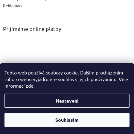
Reklamace
Přijímáme online platby
Tento web používá soubory cookie. Dalším procházením
tohoto webu vyjadřujete souhlas s jejich používáním.. Více
informací
zde
.
Vytvořil Shoptet
Nastavení
Copyright 2026
PM Connect spol. s r.o.
. Všechna práva
Souhlasím
vyhrazena.