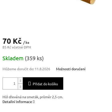
70 Kč
/ ks
85 Kč včetně DPH
Měrná
Skladem
(359 ks)
cena:
Můžeme doručit do:
11.8.2026
Možnosti doručení
Přidat do košíku
Hůl dřevěná na smeták, průměr 2,5 cm.
Detailní informace