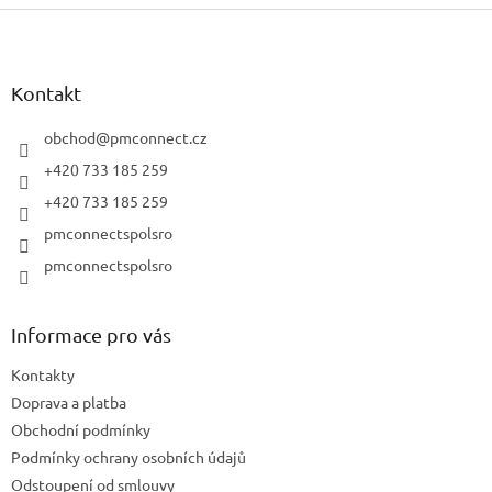
Z
á
p
a
Kontakt
t
í
obchod
@
pmconnect.cz
+420 733 185 259
+420 733 185 259
pmconnectspolsro
pmconnectspolsro
Informace pro vás
Kontakty
Doprava a platba
Obchodní podmínky
Podmínky ochrany osobních údajů
Odstoupení od smlouvy