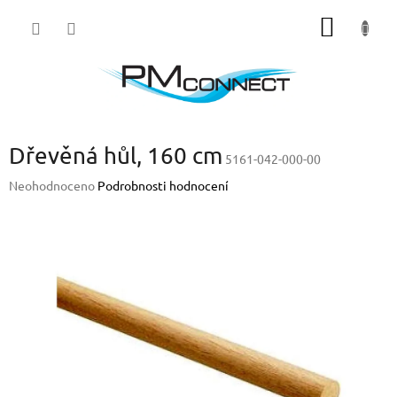
Přejít
NÁKUP
na
obsah
KOŠÍK
Dřevěná hůl, 160 cm
5161-042-000-00
Průměrné
Neohodnoceno
Podrobnosti hodnocení
hodnocení
produktu
je
0,0
z
5
hvězdiček.