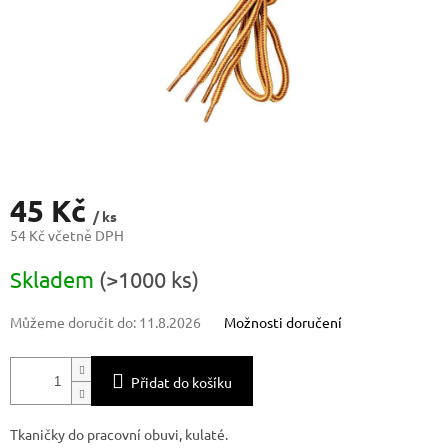
45 Kč
/ ks
54 Kč včetně DPH
Měrná
Skladem
(>1000 ks)
cena:
Můžeme doručit do:
11.8.2026
Možnosti doručení
Přidat do košíku
Tkaničky do pracovní obuvi, kulaté.