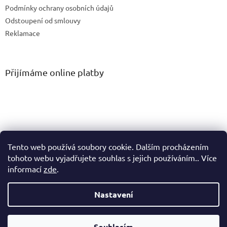
Podmínky ochrany osobních údajů
Odstoupení od smlouvy
Reklamace
Přijímáme online platby
Tento web používá soubory cookie. Dalším procházením
tohoto webu vyjadřujete souhlas s jejich používáním.. Více
informací
zde
.
Vytvořil Shoptet
Nastavení
Copyright 2026
PM Connect spol. s r.o.
. Všechna práva
Souhlasím