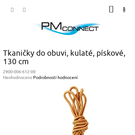
Přejít
NÁKUP
na
obsah
KOŠÍK
Tkaničky do obuvi, kulaté, pískové,
130 cm
2900-006-612-00
Průměrné
Neohodnoceno
Podrobnosti hodnocení
hodnocení
produktu
je
0,0
z
5
hvězdiček.