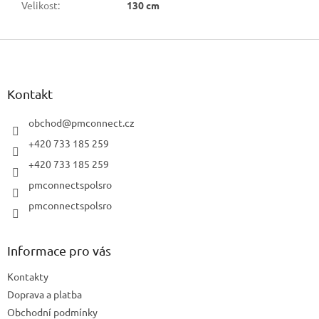
Velikost
:
130 cm
Z
á
p
a
Kontakt
t
í
obchod
@
pmconnect.cz
+420 733 185 259
+420 733 185 259
pmconnectspolsro
pmconnectspolsro
Informace pro vás
Kontakty
Doprava a platba
Obchodní podmínky