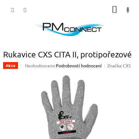
Přejít
NÁKUP
na
obsah
KOŠÍK
Rukavice CXS CITA II, protipořezové
Průměrné
Neohodnoceno
Podrobnosti hodnocení
Značka:
CXS
Akce
hodnocení
produktu
je
0,0
z
5
hvězdiček.