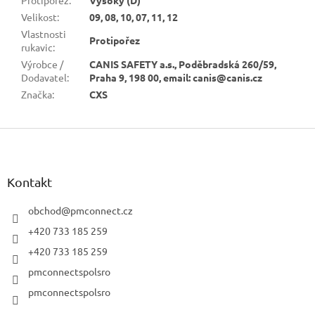
Velikost
:
09, 08, 10, 07, 11, 12
Vlastnosti
Protipořez
rukavic
:
Výrobce /
CANIS SAFETY a.s., Poděbradská 260/59,
Dodavatel
:
Praha 9, 198 00, email: canis@canis.cz
Značka
:
CXS
Z
á
p
a
Kontakt
t
í
obchod
@
pmconnect.cz
+420 733 185 259
+420 733 185 259
pmconnectspolsro
pmconnectspolsro