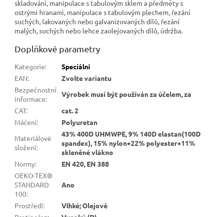
skladování, manipulace s tabulovým sklem a předměty s
ostrými hranami, manipulace s tabulovým plechem, řezání
suchých, lakovaných nebo galvanizovaných dílů, řezání
malých, suchých nebo lehce zaolejovaných dílů, údržba.
Doplňkové parametry
Kategorie
:
Speciální
EAN
:
Zvolte variantu
Bezpečnostní
Výrobek musí být používán za účelem, za
informace
:
CAT
:
cat. 2
Máčení
:
Polyuretan
43% 400D UHMWPE, 9% 140D elastan(100D
Materiálové
spandex), 15% nylon+22% polyester+11%
složení
:
skleněné vlákno
Normy
:
EN 420, EN 388
OEKO-TEX®
STANDARD
Ano
100
:
Prostředí
:
Vlhké; Olejové
Protipořez
:
Vysoký (D)