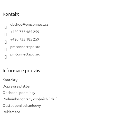
á
p
a
Kontakt
t
í
obchod
@
pmconnect.cz
+420 733 185 259
+420 733 185 259
pmconnectspolsro
pmconnectspolsro
Informace pro vás
Kontakty
Doprava a platba
Obchodní podmínky
Podmínky ochrany osobních údajů
Odstoupení od smlouvy
Reklamace