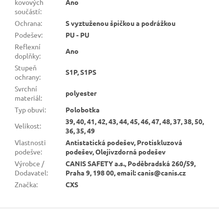
kovových
Ano
součástí
:
Ochrana
:
S vyztuženou špičkou a podrážkou
Podešev
:
PU - PU
Reflexní
Ano
doplňky
:
Stupeň
S1P, S1PS
ochrany
:
Svrchní
polyester
materiál
:
Typ obuvi
:
Polobotka
39, 40, 41, 42, 43, 44, 45, 46, 47, 48, 37, 38, 50,
Velikost
:
36, 35, 49
Vlastnosti
Antistatická podešev, Protiskluzová
podešve
:
podešev, Olejivzdorná podešev
Výrobce /
CANIS SAFETY a.s., Poděbradská 260/59,
Dodavatel
:
Praha 9, 198 00, email: canis@canis.cz
Značka
:
CXS
Z