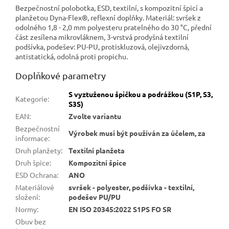
Bezpečnostní polobotka, ESD, textilní, s kompozitní špicí a
planžetou Dyna-Flex®, reflexní doplňky. Materiál: svršek z
odolného 1,8 - 2,0 mm polyesteru pratelného do 30 °C, přední
část zesílena mikrovláknem, 3-vrstvá prodyšná textilní
podšívka, podešev: PU-PU, protiskluzová, olejivzdorná,
antistatická, odolná proti propichu.
Doplňkové parametry
S vyztuženou špičkou a podrážkou (S1P, S3,
Kategorie
:
S3S)
EAN
:
Zvolte variantu
Bezpečnostní
Výrobek musí být používán za účelem, za
informace
:
Druh planžety
:
Textilní planžeta
Druh špice
:
Kompozitní špice
ESD Ochrana
:
ANO
Materiálové
svršek - polyester, podšívka - textilní,
složení
:
podešev PU/PU
Normy
:
EN ISO 20345:2022 S1PS FO SR
Obuv bez