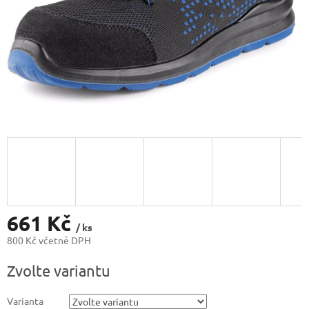
661 Kč
/ ks
800 Kč včetně DPH
Měrná
Zvolte variantu
cena:
Varianta