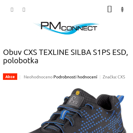
Přejít
NÁKUP
na
obsah
KOŠÍK
Obuv CXS TEXLINE SILBA S1PS ESD,
polobotka
Průměrné
Neohodnoceno
Podrobnosti hodnocení
Značka:
CXS
Akce
hodnocení
produktu
je
0,0
z
5
hvězdiček.