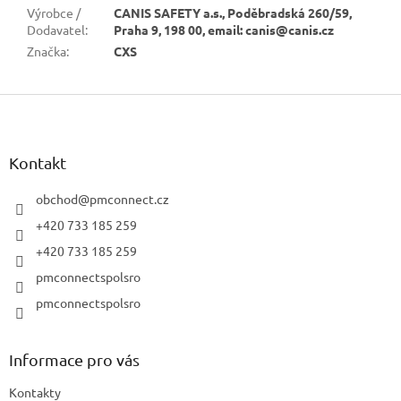
Výrobce /
CANIS SAFETY a.s., Poděbradská 260/59,
Dodavatel
:
Praha 9, 198 00, email: canis@canis.cz
Značka
:
CXS
Z
á
p
a
Kontakt
t
í
obchod
@
pmconnect.cz
+420 733 185 259
+420 733 185 259
pmconnectspolsro
pmconnectspolsro
Informace pro vás
Kontakty