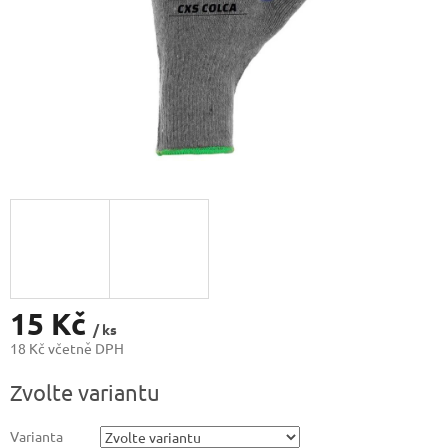
15 Kč
/ ks
18 Kč včetně DPH
Měrná
Zvolte variantu
cena:
Varianta