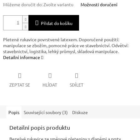
Můžeme doručit do:
Zvolte variantu
Možnosti doručení
Přidat do košíku
Pletené rukavice povrstvené latexem. Doporučené použití:
manipulace se zbožím, pomocné práce ve stavebnictví. Odvětví:
stavebnictví, logistika, lehký průmysl, skladová manipulace.
Detailní informace
ZEPTAT SE
HLÍDAT
SDÍLET
Popis
Související soubory (3)
Diskuze
Detailní popis produktu
Bezešvé rukavice ze směsové pleteniny s dlaněmi a prsty