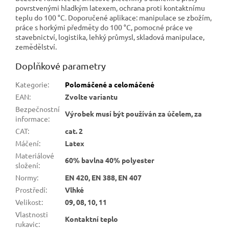
povrstvenými hladkým latexem, ochrana proti kontaktnímu
teplu do 100 °C. Doporučené aplikace: manipulace se zbožím,
práce s horkými předměty do 100 °C, pomocné práce ve
stavebnictví, logistika, lehký průmysl, skladová manipulace,
zemědělství.
Doplňkové parametry
Kategorie
:
Polomáčené a celomáčené
EAN
:
Zvolte variantu
Bezpečnostní
Výrobek musí být používán za účelem, za
informace
:
CAT
:
cat. 2
Máčení
:
Latex
Materiálové
60% bavlna 40% polyester
složení
:
Normy
:
EN 420, EN 388, EN 407
Prostředí
:
Vlhké
Velikost
:
09, 08, 10, 11
Vlastnosti
Kontaktní teplo
rukavic
: