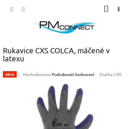
Přejít
NÁKUP
na
obsah
KOŠÍK
Rukavice CXS COLCA, máčené v
latexu
Průměrné
Neohodnoceno
Podrobnosti hodnocení
Značka:
CXS
Akce
hodnocení
produktu
je
0,0
z
5
hvězdiček.