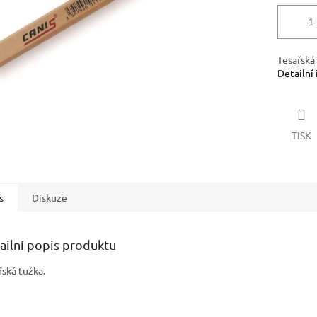
Tesařská 
Detailní
TISK
s
Diskuze
ailní popis produktu
řská tužka.