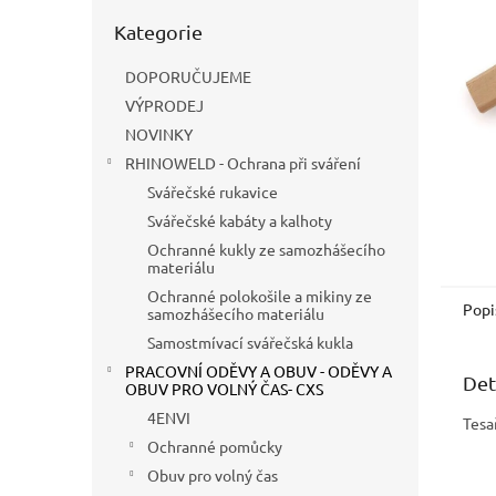
n
Přeskočit
e
Kategorie
kategorie
l
DOPORUČUJEME
VÝPRODEJ
NOVINKY
RHINOWELD - Ochrana při sváření
Svářečské rukavice
Svářečské kabáty a kalhoty
Ochranné kukly ze samozhášecího
materiálu
Ochranné polokošile a mikiny ze
Popi
samozhášecího materiálu
Samostmívací svářečská kukla
PRACOVNÍ ODĚVY A OBUV - ODĚVY A
Det
OBUV PRO VOLNÝ ČAS- CXS
4ENVI
Tesa
Ochranné pomůcky
Obuv pro volný čas