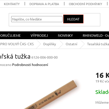
KONTAKTY
DOPRAVA A PLATBA
OBCHODNÍ PODMÍNKY
HLEDAT
ORUČUJEME
VÝPRODEJ
NOVINKY
RHINOWELD - Och
PRO VOLNÝ ČAS- CXS
Doplňky
Ostatní
Tesařská tužk
ařská tužka
6126-006-000-00
né
noceno
Podrobnosti hodnocení
ení
16 
u
19 Kč v
Měrná
Skla
cena:
ek.
Můžeme d