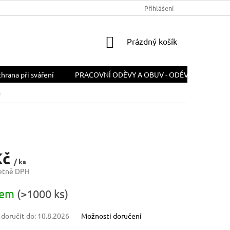
PODMÍNKY OCHRANY OSOBNÍCH ÚDAJŮ
Přihlášení
ODSTOUPENÍ OD SMLOU
NÁKUPNÍ
Prázdný košík
KOŠÍK
rana při sváření
PRACOVNÍ ODĚVY A OBUV - ODĚVY A OBUV PR
a
Kč
/ ks
četně DPH
dem
(>1000 ks)
oručit do:
10.8.2026
Možnosti doručení