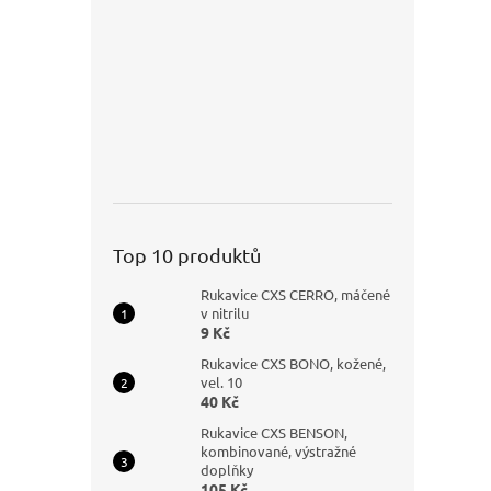
Top 10 produktů
Rukavice CXS CERRO, máčené
v nitrilu
9 Kč
Rukavice CXS BONO, kožené,
vel. 10
40 Kč
Rukavice CXS BENSON,
kombinované, výstražné
doplňky
105 Kč