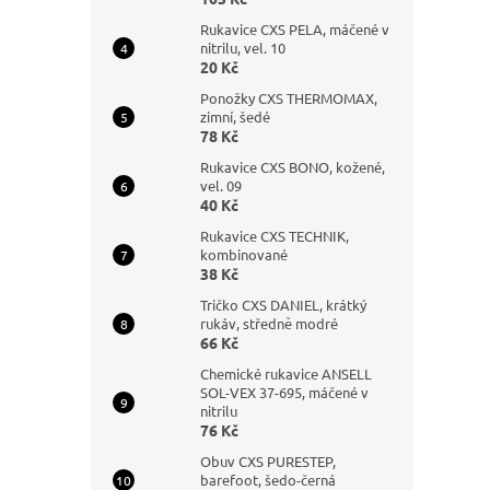
Rukavice CXS PELA, máčené v
nitrilu, vel. 10
20 Kč
Ponožky CXS THERMOMAX,
zimní, šedé
78 Kč
Rukavice CXS BONO, kožené,
vel. 09
40 Kč
Rukavice CXS TECHNIK,
kombinované
38 Kč
Tričko CXS DANIEL, krátký
rukáv, středně modré
66 Kč
Chemické rukavice ANSELL
SOL-VEX 37-695, máčené v
nitrilu
76 Kč
Obuv CXS PURESTEP,
barefoot, šedo-černá