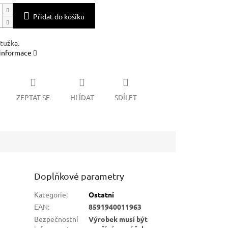
Přidat do košíku
tužka.
 informace
ZEPTAT SE
HLÍDAT
SDÍLET
Doplňkové parametry
Kategorie
:
Ostatní
EAN
:
8591940011963
Bezpečnostní
Výrobek musí být