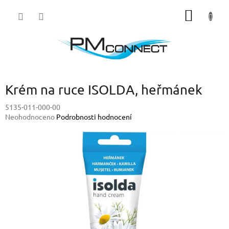
Přejít
NÁKUP
na
obsah
KOŠÍK
Krém na ruce ISOLDA, heřmánek
5135-011-000-00
Průměrné
Neohodnoceno
Podrobnosti hodnocení
hodnocení
produktu
je
0,0
z
5
hvězdiček.