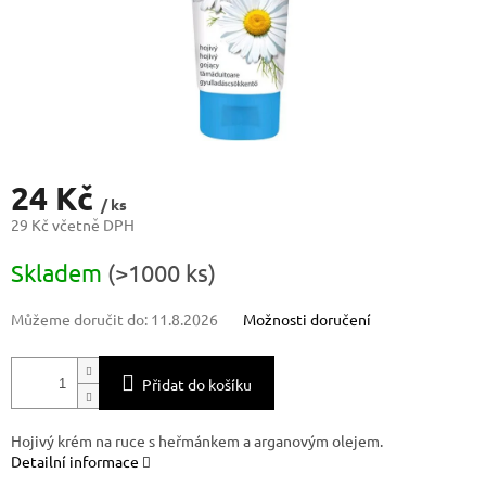
24 Kč
/ ks
29 Kč včetně DPH
Měrná
Skladem
(>1000 ks)
cena:
Můžeme doručit do:
11.8.2026
Možnosti doručení
Přidat do košíku
Hojivý krém na ruce s heřmánkem a arganovým olejem.
Detailní informace