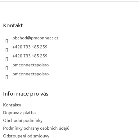
Z
á
p
a
Kontakt
t
í
obchod
@
pmconnect.cz
+420 733 185 259
+420 733 185 259
pmconnectspolsro
pmconnectspolsro
Informace pro vás
Kontakty
Doprava a platba
Obchodní podmínky
Podmínky ochrany osobních údajů
Odstoupení od smlouvy