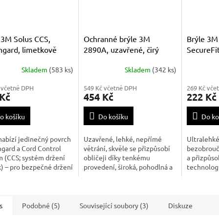
 3M Solus CCS,
Ochranné brýle 3M
Brýle 3
hgard, limetkově
2890A, uzavřené, čirý
SecureFit
é, čiré
zorník
Skladem
(583 ks)
Skladem
(342 ks)
 včetně DPH
549 Kč včetně DPH
269 Kč vče
 Kč
454 Kč
222 Kč
o košíku
Do košíku
Do ko
nabízí jedinečný povrch
Uzavřené, lehké, nepřímé
Ultralehké 
gard a Cord Control
větrání, skvěle se přizpůsobí
bezobrouč
 (CCS; systém držení
obličeji díky tenkému
a přizpůso
) – pro bezpečné držení
provedení, široká, pohodlná a
technologi
 nebo chráničů sluchu
nastavitelná páska
na spánku.
rkami.
připevněná k rámu otočným
můstek. St
čepem, zorník odolný proti
Vhodné pro
zamlžení. Vhodné pro práce s
extrémníc
s
Podobné (5)
Související soubory (3)
Diskuze
kapalinami, chemikáliemi,
vnitřním i