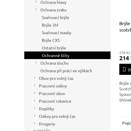
Ochrana hlavy
Ochrana zraku
Svařovací brýle
Brýle
Brýle 3M
scotc
Svařovací masky
zelen
Brýle CXS
Ostatní brýle
259 Kč
Ochranné štíty
214
Ochrana sluchu
D
Ochrana při práci ve výškách
Obuv pro volný čas
Brýle 
Pracovní oděvy
Scotch
Pracovní obuv
System
šňůrek
Pracovní rukavice
šňůrek
Doplňky
se šňů
Oděvy pro volný čas
Popi
Drogerie