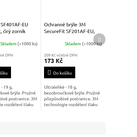
M SF401AF-EU
Ochranné brýle 3M
, čirý zorník
SecureFit SF201AF-EU,
Další
čirý zorník
produkt
Skladem
(>1000 ks)
Skladem
(>1000 ks)
tně DPH
209 Kč včetně DPH
173 Kč
šíku
Do košíku
- 19 g,
Ultralehké - 18 g,
kové brýle. Pružné
bezobroučkové brýle. Pružné
bivé postranice. 3M
přizpůsobivé postranice. 3M
e rozdělení tlaku
technologie rozdělení tlaku
 Nastavitelný nosní
na spánku. Vhodné pro práci
ylový design.
při extrémních teplotách ve
 práci při
vnitřním i venkovním
h teplotách ve
prostředí, broušení a sport.
 venkovním