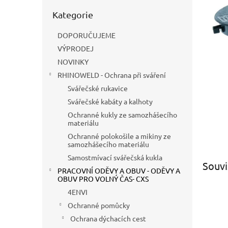
n
Přeskočit
e
Kategorie
kategorie
l
DOPORUČUJEME
VÝPRODEJ
NOVINKY
RHINOWELD - Ochrana při sváření
Svářečské rukavice
Svářečské kabáty a kalhoty
Ochranné kukly ze samozhášecího
materiálu
Ochranné polokošile a mikiny ze
samozhášecího materiálu
Samostmívací svářečská kukla
Souvi
PRACOVNÍ ODĚVY A OBUV - ODĚVY A
OBUV PRO VOLNÝ ČAS- CXS
4ENVI
Ochranné pomůcky
Ochrana dýchacích cest