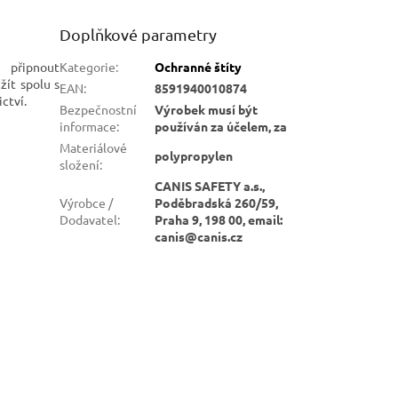
 broušení
Doplňkové parametry
 připnout
Kategorie
:
Ochranné štíty
žít spolu s
EAN
:
8591940010874
ctví.
Bezpečnostní
Výrobek musí být
informace
:
používán za účelem, za
Materiálové
polypropylen
složení
:
CANIS SAFETY a.s.,
Výrobce /
Poděbradská 260/59,
Dodavatel
:
Praha 9, 198 00, email:
canis@canis.cz