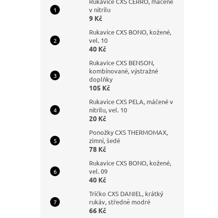
Rukavice CXS CERRO, máčené
v nitrilu
9 Kč
Rukavice CXS BONO, kožené,
vel. 10
40 Kč
Rukavice CXS BENSON,
kombinované, výstražné
doplňky
105 Kč
Rukavice CXS PELA, máčené v
nitrilu, vel. 10
20 Kč
Ponožky CXS THERMOMAX,
zimní, šedé
78 Kč
Rukavice CXS BONO, kožené,
vel. 09
40 Kč
Tričko CXS DANIEL, krátký
rukáv, středně modré
66 Kč