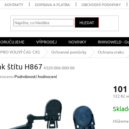
KONTAKTY
DOPRAVA A PLATBA
OBCHODNÍ PODMÍNKY
HLEDAT
ORUČUJEME
VÝPRODEJ
NOVINKY
RHINOWELD - Och
PRO VOLNÝ ČAS- CXS
Ochranné pomůcky
Ochrana zraku
k štítu H867
4320-006-000-00
né
noceno
Podrobnosti hodnocení
ení
101
u
122 Kč 
Měrná
Skla
cena:
ek.
Můžeme d