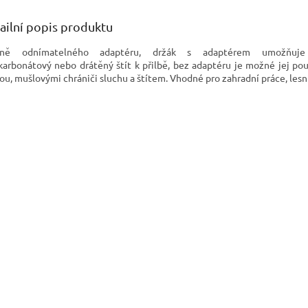
velkými pr
prostředí,
ailní popis produktu
tně odnímatelného adaptéru, držák s adaptérem umožňuje
karbonátový nebo drátěný štít k přilbě, bez adaptéru je možné jej pou
bou, mušlovými chrániči sluchu a štítem. Vhodné pro zahradní práce, lesni