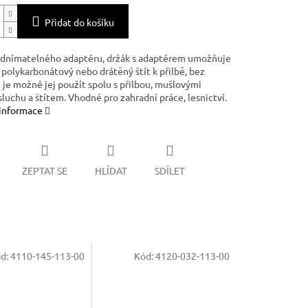
Přidat do košíku
dnímatelného adaptéru, držák s adaptérem umožňuje
 polykarbonátový nebo drátěný štít k přilbě, bez
 je možné jej použít spolu s přilbou, mušlovými
sluchu a štítem. Vhodné pro zahradní práce, lesnictví.
 informace
ZEPTAT SE
HLÍDAT
SDÍLET
d:
4110-145-113-00
Kód:
4120-032-113-00