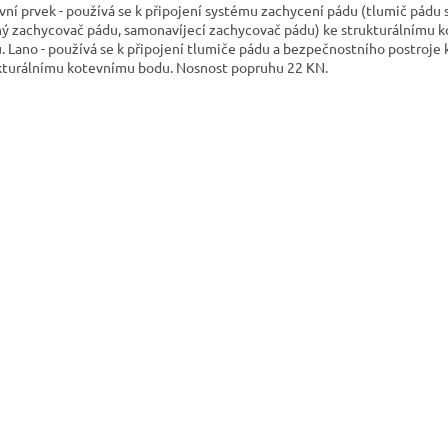
vní prvek - používá se k připojení systému zachycení pádu (tlumič pádu 
ný zachycovač pádu, samonavíjecí zachycovač pádu) ke strukturálnímu 
. Lano - používá se k připojení tlumiče pádu a bezpečnostního postroje 
kturálnímu kotevnímu bodu. Nosnost popruhu 22 KN.