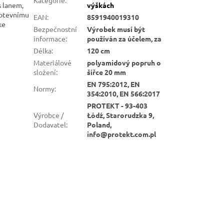
s lanem,
výškách
kotevnímu
EAN
:
8591940019310
ke
Bezpečnostní
Výrobek musí být
informace
:
používán za účelem, za
Délka
:
120 cm
Materiálové
polyamidový popruh o
složení
:
šířce 20 mm
EN 795:2012, EN
Normy
:
354:2010, EN 566:2017
PROTEKT - 93-403
Výrobce /
Łódź, Starorudzka 9,
Dodavatel
:
Poland,
info@protekt.com.pl