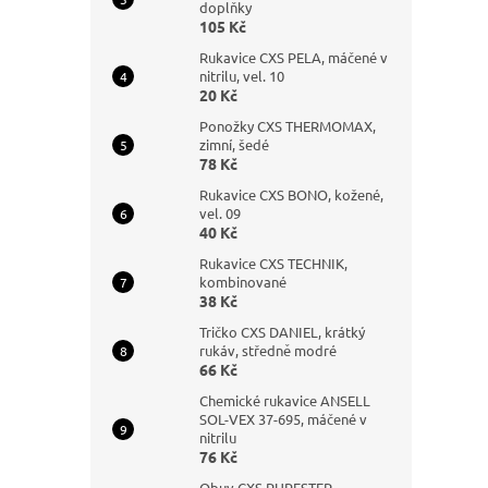
doplňky
105 Kč
Rukavice CXS PELA, máčené v
nitrilu, vel. 10
20 Kč
Ponožky CXS THERMOMAX,
zimní, šedé
78 Kč
Rukavice CXS BONO, kožené,
vel. 09
40 Kč
Rukavice CXS TECHNIK,
kombinované
38 Kč
Tričko CXS DANIEL, krátký
rukáv, středně modré
66 Kč
Chemické rukavice ANSELL
SOL-VEX 37-695, máčené v
nitrilu
76 Kč
Obuv CXS PURESTEP,