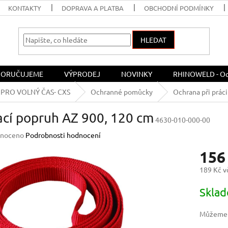
KONTAKTY
DOPRAVA A PLATBA
OBCHODNÍ PODMÍNKY
HLEDAT
ORUČUJEME
VÝPRODEJ
NOVINKY
RHINOWELD - Och
PRO VOLNÝ ČAS- CXS
Ochranné pomůcky
Ochrana při práci
ací popruh AZ 900, 120 cm
4630-010-000-00
né
noceno
Podrobnosti hodnocení
ení
156
u
189 Kč 
Měrná
Skla
cena:
ek.
Můžeme d