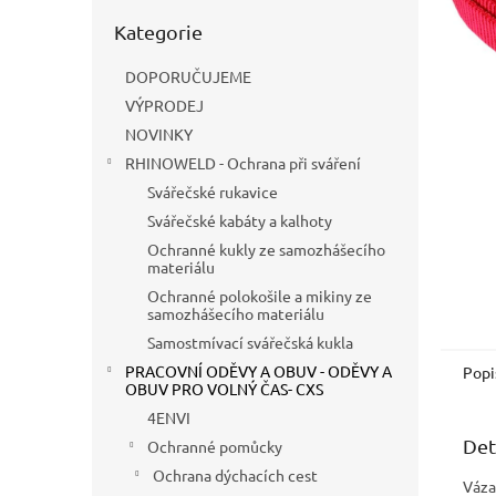
n
Přeskočit
e
Kategorie
kategorie
l
DOPORUČUJEME
VÝPRODEJ
NOVINKY
RHINOWELD - Ochrana při sváření
Svářečské rukavice
Svářečské kabáty a kalhoty
Ochranné kukly ze samozhášecího
materiálu
Ochranné polokošile a mikiny ze
samozhášecího materiálu
Samostmívací svářečská kukla
PRACOVNÍ ODĚVY A OBUV - ODĚVY A
Popi
OBUV PRO VOLNÝ ČAS- CXS
4ENVI
Det
Ochranné pomůcky
Ochrana dýchacích cest
Váza