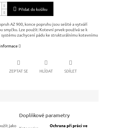
Přidat do košíku
opruh AZ 900, konce popruhu jsou sešité a vytváří
u smyčku. Lze použít: Kotevní prvek-používá se k
í systému zachycení pádu ke strukturálnímu kotevnímu
 informace
ZEPTAT SE
HLÍDAT
SDÍLET
Doplňkové parametry
užít jako
Ochrana při práci ve
Kategorie
: