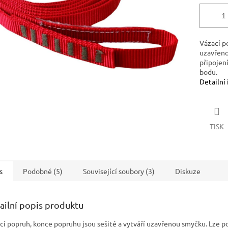
Vázací p
uzavřeno
připojen
bodu.
Detailní
TISK
s
Podobné (5)
Související soubory (3)
Diskuze
ailní popis produktu
cí popruh, konce popruhu jsou sešité a vytváří uzavřenou smyčku. Lze po