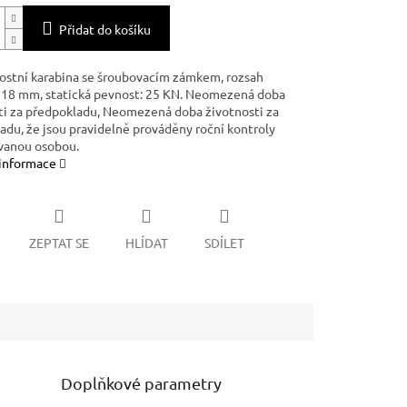
Přidat do košíku
stní karabina se šroubovacím zámkem, rozsah
 18 mm, statická pevnost: 25 KN. Neomezená doba
ti za předpokladu, Neomezená doba životnosti za
adu, že jsou pravidelně prováděny roční kontroly
ovanou osobou.
 informace
ZEPTAT SE
HLÍDAT
SDÍLET
Doplňkové parametry