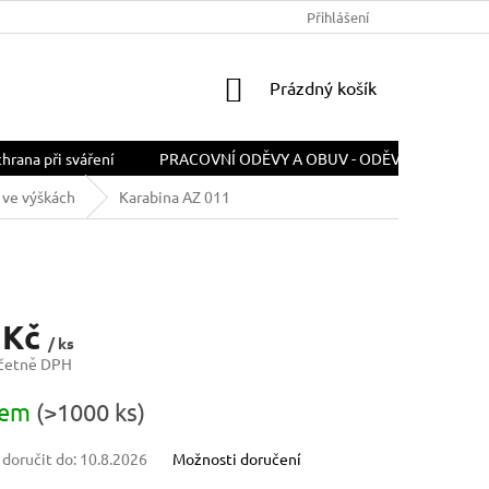
PODMÍNKY OCHRANY OSOBNÍCH ÚDAJŮ
Přihlášení
ODSTOUPENÍ OD SMLOU
NÁKUPNÍ
Prázdný košík
KOŠÍK
rana při sváření
PRACOVNÍ ODĚVY A OBUV - ODĚVY A OBUV PR
 ve výškách
Karabina AZ 011
 Kč
/ ks
včetně DPH
dem
(>1000 ks)
oručit do:
10.8.2026
Možnosti doručení