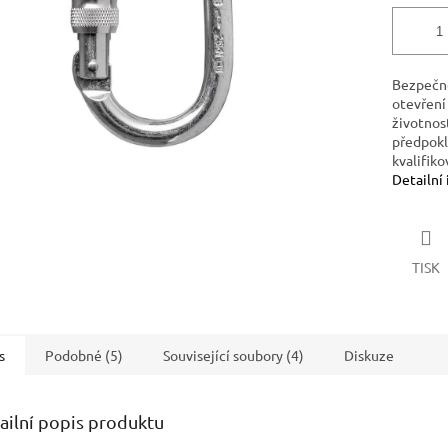
Bezpečno
otevření
životnos
předpokl
kvalifik
Detailní
TISK
s
Podobné (5)
Související soubory (4)
Diskuze
ailní popis produktu