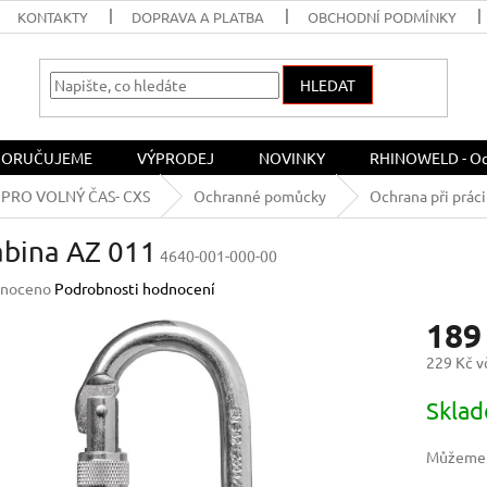
KONTAKTY
DOPRAVA A PLATBA
OBCHODNÍ PODMÍNKY
HLEDAT
ORUČUJEME
VÝPRODEJ
NOVINKY
RHINOWELD - Och
PRO VOLNÝ ČAS- CXS
Ochranné pomůcky
Ochrana při práci
abina AZ 011
4640-001-000-00
né
noceno
Podrobnosti hodnocení
ení
189
u
229 Kč 
Měrná
Skla
cena:
ek.
Můžeme d