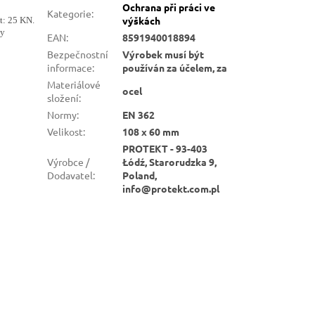
Ochrana při práci ve
Kategorie
:
výškách
t: 25 KN.
ly
EAN
:
8591940018894
Bezpečnostní
Výrobek musí být
informace
:
používán za účelem, za
Materiálové
ocel
složení
:
Normy
:
EN 362
Velikost
:
108 x 60 mm
PROTEKT - 93-403
Výrobce /
Łódź, Starorudzka 9,
Dodavatel
:
Poland,
info@protekt.com.pl