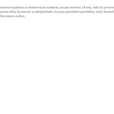
čnostní karabina se šroubovacím zámkem, rozsah otevření 18 mm, statická pevnos
zená doba životnosti za předpokladu, že jsou pravidelně prováděny roční kontro
fikovanou osobou.