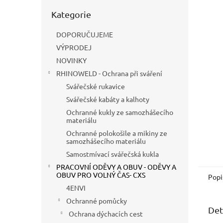
n
Přeskočit
e
Kategorie
kategorie
l
DOPORUČUJEME
VÝPRODEJ
NOVINKY
RHINOWELD - Ochrana při sváření
Svářečské rukavice
Svářečské kabáty a kalhoty
Ochranné kukly ze samozhášecího
materiálu
Ochranné polokošile a mikiny ze
samozhášecího materiálu
Samostmívací svářečská kukla
PRACOVNÍ ODĚVY A OBUV - ODĚVY A
OBUV PRO VOLNÝ ČAS- CXS
Popi
4ENVI
Ochranné pomůcky
Det
Ochrana dýchacích cest