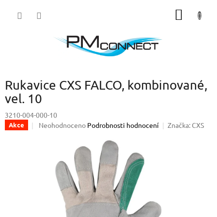
Přejít
NÁKUP
na
obsah
KOŠÍK
Rukavice CXS FALCO, kombinované,
vel. 10
3210-004-000-10
Průměrné
Neohodnoceno
Podrobnosti hodnocení
Značka:
CXS
Akce
hodnocení
produktu
je
0,0
z
5
hvězdiček.