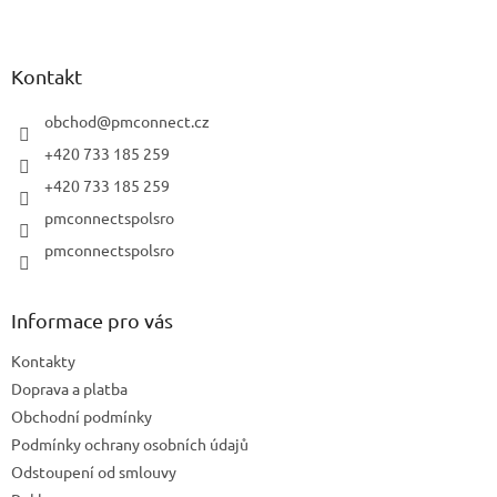
Z
á
p
a
Kontakt
t
í
obchod
@
pmconnect.cz
+420 733 185 259
+420 733 185 259
pmconnectspolsro
pmconnectspolsro
Informace pro vás
Kontakty
Doprava a platba
Obchodní podmínky
Podmínky ochrany osobních údajů
Odstoupení od smlouvy