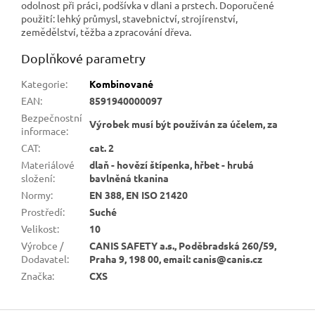
odolnost při práci, podšívka v dlani a prstech. Doporučené
použití: lehký průmysl, stavebnictví, strojírenství,
zemědělství, těžba a zpracování dřeva.
Doplňkové parametry
Kategorie
:
Kombinované
EAN
:
8591940000097
Bezpečnostní
Výrobek musí být používán za účelem, za
informace
:
CAT
:
cat. 2
Materiálové
dlaň - hovězí štípenka, hřbet - hrubá
složení
:
bavlněná tkanina
Normy
:
EN 388, EN ISO 21420
Prostředí
:
Suché
Velikost
:
10
Výrobce /
CANIS SAFETY a.s., Poděbradská 260/59,
Dodavatel
:
Praha 9, 198 00, email: canis@canis.cz
Značka
:
CXS