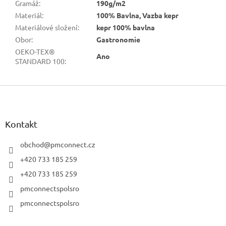
Gramáž
:
190g/m2
Materiál
:
100% Bavlna, Vazba kepr
Materiálové složení
:
kepr 100% bavlna
Obor
:
Gastronomie
OEKO-TEX®
Ano
STANDARD 100
:
Z
á
p
a
Kontakt
t
í
obchod
@
pmconnect.cz
+420 733 185 259
+420 733 185 259
pmconnectspolsro
pmconnectspolsro