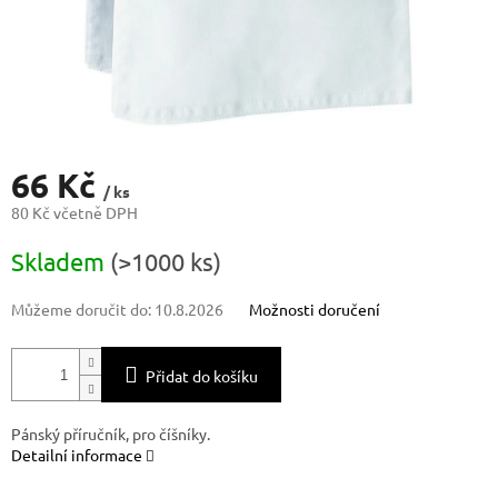
66 Kč
/ ks
80 Kč včetně DPH
Měrná
Skladem
(>1000 ks)
cena:
Můžeme doručit do:
10.8.2026
Možnosti doručení
Přidat do košíku
Pánský příručník, pro číšníky.
Detailní informace