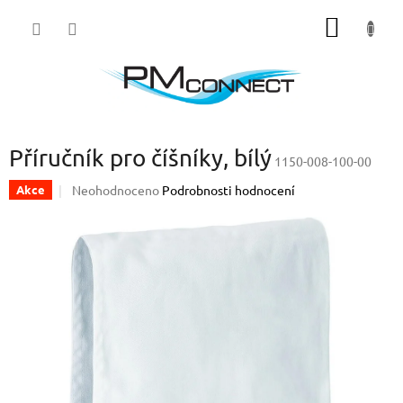
Přejít
NÁKUP
na
obsah
KOŠÍK
Příručník pro číšníky, bílý
1150-008-100-00
Průměrné
Neohodnoceno
Podrobnosti hodnocení
Akce
hodnocení
produktu
je
0,0
z
5
hvězdiček.