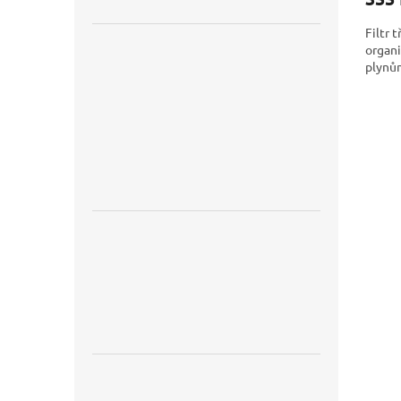
Filtr 
organ
plynů