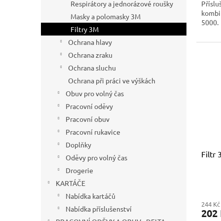
Příslu
Respirátory a jednorázové roušky
kombin
Masky a polomasky 3M
5000.
Filtry 3M
Ochrana hlavy
Ochrana zraku
Ochrana sluchu
Ochrana při práci ve výškách
Obuv pro volný čas
Pracovní oděvy
Pracovní obuv
Pracovní rukavice
Doplňky
Filtr
Oděvy pro volný čas
Drogerie
KARTÁČE
Nabídka kartáčů
244 Kč
Nabídka příslušenství
202