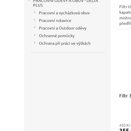
PRACOVNÍ ODĚVY A OBUV - DELTA
PLUS
Filtr 
kapaln
Pracovní a vycházková obuv
možno
Pracovní rukavice
předfil
Pracovní a Outdoor oděvy
Ochranné pomůcky
Ochrana při práci ve výškách
Filtr
430 Kč
355