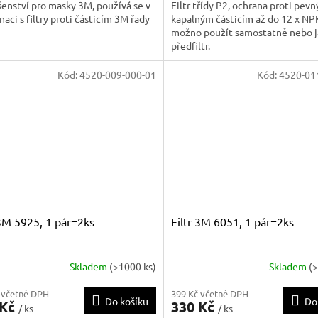
šenství pro masky 3M, používá se v
Filtr třídy P2, ochrana proti pev
aci s filtry proti částicím 3M řady
kapalným částicím až do 12 x NPK
možno použít samostatně nebo 
předfiltr.
Kód:
4520-009-000-01
Kód:
4520-01
 3M 5925, 1 pár=2ks
Filtr 3M 6051, 1 pár=2ks
Skladem
(>1000 ks)
Skladem
(
 včetně DPH
399 Kč včetně DPH
Do košíku
Do
 Kč
330 Kč
/ ks
/ ks