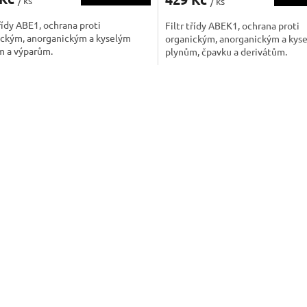
/ ks
/ ks
třídy ABE1, ochrana proti
Filtr třídy ABEK1, ochrana proti
ickým, anorganickým a kyselým
organickým, anorganickým a kys
m a výparům.
plynům, čpavku a derivátům.
O
v
l
á
d
a
c
í
p
r
v
k
y
v
ý
p
i
s