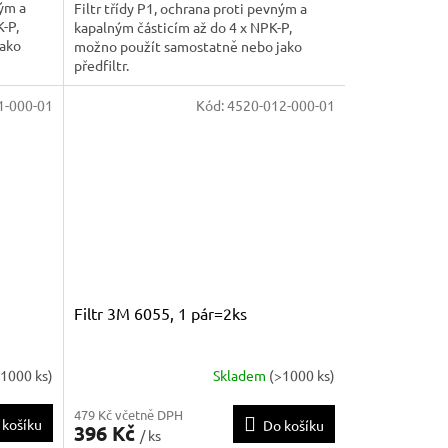
ným a
Filtr třídy P1, ochrana proti pevným a
-P,
kapalným částicím až do 4 x NPK-P,
jako
možno použít samostatně nebo jako
předfiltr.
1-000-01
Kód:
4520-012-000-01
Filtr 3M 6055, 1 pár=2ks
>1000 ks)
Skladem
(>1000 ks)
479 Kč včetně DPH
 košíku
Do košíku
396 Kč
/ ks