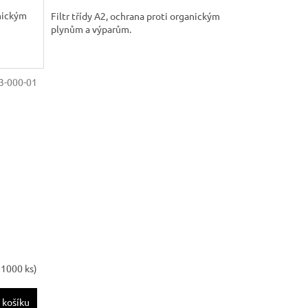
anickým
Filtr třídy A2, ochrana proti organickým
plynům a výparům.
3-000-01
>1000 ks)
 košíku