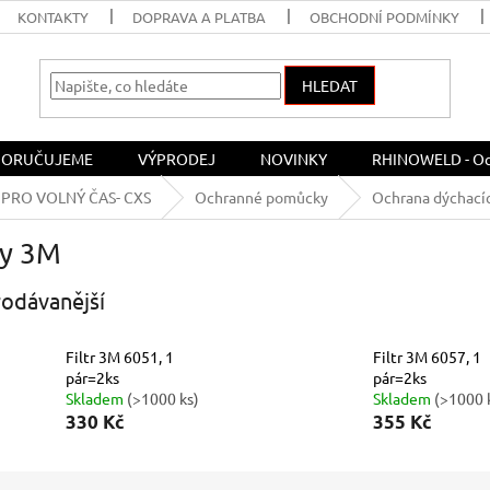
KONTAKTY
DOPRAVA A PLATBA
OBCHODNÍ PODMÍNKY
HLEDAT
ORUČUJEME
VÝPRODEJ
NOVINKY
RHINOWELD - Och
PRO VOLNÝ ČAS- CXS
Ochranné pomůcky
Ochrana dýchací
ry 3M
odávanější
Filtr 3M 6051, 1
Filtr 3M 6057, 1
pár=2ks
pár=2ks
Skladem
(>1000 ks)
Skladem
(>1000 
330 Kč
355 Kč