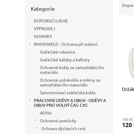
n
Přeskočit
a
Dopor
e
Kategorie
kategorie
z
l
e
DOPORUČUJEME
V
n
VÝPRODEJ
ý
í
p
NOVINKY
p
i
r
RHINOWELD - Ochrana při sváření
s
o
Svářečské rukavice
p
d
Svářečské kabáty a kalhoty
r
u
Ochranné kukly ze samozhášecího
o
k
materiálu
d
t
Ochranné polokošile a mikiny ze
u
ů
samozhášecího materiálu
Držák
k
Samostmívací svářečská kukla
t
PRACOVNÍ ODĚVY A OBUV - ODĚVY A
ů
OBUV PRO VOLNÝ ČAS- CXS
4ENVI
145 Kč
Ochranné pomůcky
120
Ochrana dýchacích cest