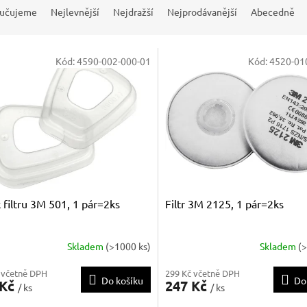
učujeme
Nejlevnější
Nejdražší
Nejprodávanější
Abecedně
Kód:
4590-002-000-01
Kód:
4520-01
 filtru 3M 501, 1 pár=2ks
Filtr 3M 2125, 1 pár=2ks
Skladem
(>1000 ks)
Skladem
(
 včetně DPH
299 Kč včetně DPH
Do košíku
Do
 Kč
247 Kč
/ ks
/ ks