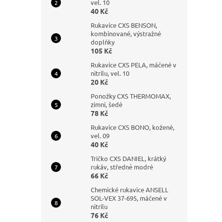
vel. 10
40 Kč
Rukavice CXS BENSON,
kombinované, výstražné
doplňky
105 Kč
Rukavice CXS PELA, máčené v
nitrilu, vel. 10
20 Kč
Ponožky CXS THERMOMAX,
zimní, šedé
78 Kč
Rukavice CXS BONO, kožené,
vel. 09
40 Kč
Tričko CXS DANIEL, krátký
rukáv, středně modré
66 Kč
Chemické rukavice ANSELL
SOL-VEX 37-695, máčené v
nitrilu
76 Kč