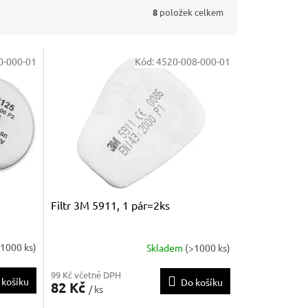
8
položek celkem
0-000-01
Kód:
4520-008-000-01
Filtr 3M 5911, 1 pár=2ks
>1000 ks)
Skladem
(>1000 ks)
99 Kč včetně DPH
 košíku
Do košíku
82 Kč
/ ks