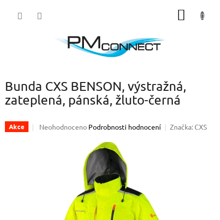
Přejít
NÁKUP
na
obsah
KOŠÍK
Bunda CXS BENSON, výstražná,
zateplená, pánská, žluto-černá
Průměrné
Neohodnoceno
Podrobnosti hodnocení
Značka:
CXS
Akce
hodnocení
produktu
je
0,0
z
5
hvězdiček.