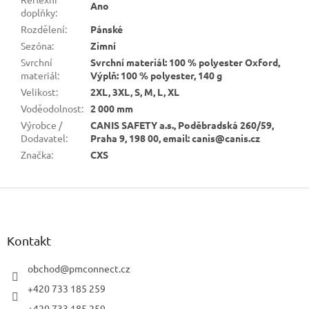
Ano
doplňky
:
Rozdělení
:
Pánské
Sezóna
:
Zimní
Svrchní
Svrchní materiál: 100 % polyester Oxford,
materiál
:
Výplň: 100 % polyester, 140 g
Velikost
:
2XL, 3XL, S, M, L, XL
Voděodolnost
:
2 000 mm
Výrobce /
CANIS SAFETY a.s., Poděbradská 260/59,
Dodavatel
:
Praha 9, 198 00, email: canis@canis.cz
Značka
:
CXS
Z
á
p
a
Kontakt
t
í
obchod
@
pmconnect.cz
+420 733 185 259
+420 733 185 259