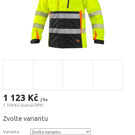
1 123 Kč
/ ks
1 359 Kč včetně DPH
Měrná
Zvolte variantu
cena:
Varianta