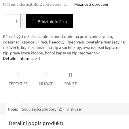
Můžeme doručit do:
Zvolte variantu
Možnosti doručení
Přidat do košíku
Pánská výstražná zateplená bunda, odolná proti vodě a větru,
odepínací kapuce v límci, fleecový límec, regulovatelné manžety na
rukávech, kryté zapínání na zip a suché zipy, levá náprsní kapsa na
zip, pravá krytá klopou, boční kapsy na zip, segmentov
Detailní informace
ZEPTAT SE
HLÍDAT
SDÍLET
Popis
Související soubory (2)
Diskuze
Detailní popis produktu