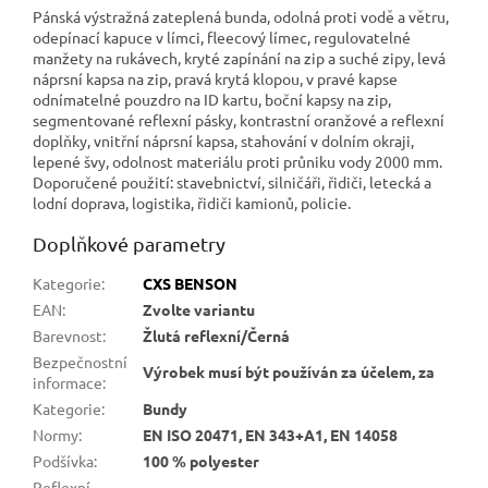
Pánská výstražná zateplená bunda, odolná proti vodě a větru,
odepínací kapuce v límci, fleecový límec, regulovatelné
manžety na rukávech, kryté zapínání na zip a suché zipy, levá
náprsní kapsa na zip, pravá krytá klopou, v pravé kapse
odnímatelné pouzdro na ID kartu, boční kapsy na zip,
segmentované reflexní pásky, kontrastní oranžové a reflexní
doplňky, vnitřní náprsní kapsa, stahování v dolním okraji,
lepené švy, odolnost materiálu proti průniku vody 2000 mm.
Doporučené použití: stavebnictví, silničáři, řidiči, letecká a
lodní doprava, logistika, řidiči kamionů, policie.
Doplňkové parametry
Kategorie
:
CXS BENSON
EAN
:
Zvolte variantu
Barevnost
:
Žlutá reflexní/Černá
Bezpečnostní
Výrobek musí být používán za účelem, za
informace
:
Kategorie
:
Bundy
Normy
:
EN ISO 20471, EN 343+A1, EN 14058
Podšívka
:
100 % polyester
Reflexní