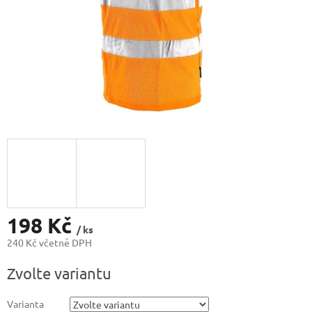
198 Kč
/ ks
240 Kč včetně DPH
Měrná
Zvolte variantu
cena:
Varianta