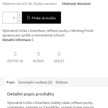
Můžeme doručit do:
Zvolte variantu
Možnosti doručení
Přidat do košíku
Výstražné tričko s límečkem, reflexní pruhy, s Wicking Finish
úpravou pro rychlé a rovnoměrné schnutí.
Detailní informace
ZEPTAT SE
HLÍDAT
SDÍLET
Popis
Související soubory (2)
Diskuze
Detailní popis produktu
Výstražné tričko s límečkem, krátký rukáv, reflexní pruhy,
rozhalenka, zapínání na 3 knoflíčky, na levé straně náprsní