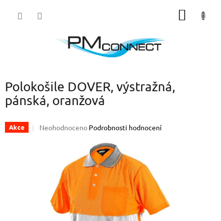
Přejít
NÁKUP
na
obsah
KOŠÍK
Polokošile DOVER, výstražná,
pánská, oranžová
Průměrné
Neohodnoceno
Podrobnosti hodnocení
Akce
hodnocení
produktu
je
0,0
z
5
hvězdiček.