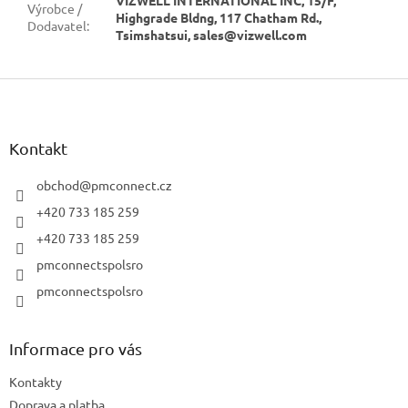
Výrobce /
Highgrade Bldng, 117 Chatham Rd.,
Dodavatel
:
Tsimshatsui, sales@vizwell.com
Z
á
p
a
Kontakt
t
í
obchod
@
pmconnect.cz
+420 733 185 259
+420 733 185 259
pmconnectspolsro
pmconnectspolsro
Informace pro vás
Kontakty
Doprava a platba