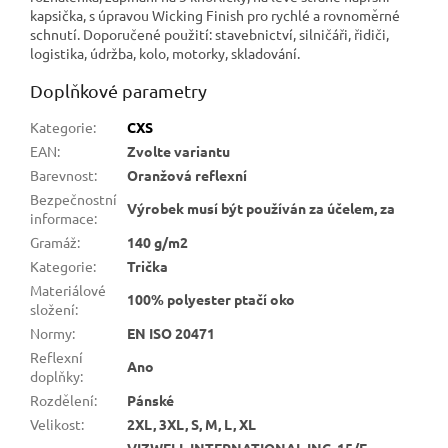
kapsička, s úpravou Wicking Finish pro rychlé a rovnoměrné
schnutí. Doporučené použití: stavebnictví, silničáři, řidiči,
logistika, údržba, kolo, motorky, skladování.
Doplňkové parametry
Kategorie
:
CXS
EAN
:
Zvolte variantu
Barevnost
:
Oranžová reflexní
Bezpečnostní
Výrobek musí být používán za účelem, za
informace
:
Gramáž
:
140 g/m2
Kategorie
:
Trička
Materiálové
100% polyester ptačí oko
složení
:
Normy
:
EN ISO 20471
Reflexní
Ano
doplňky
:
Rozdělení
:
Pánské
Velikost
:
2XL, 3XL, S, M, L, XL
VIZWELL INTERNATIONAL INC, 15/F,