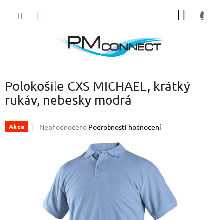
Přejít
NÁKUP
na
obsah
KOŠÍK
Polokošile CXS MICHAEL, krátký
rukáv, nebesky modrá
Průměrné
Neohodnoceno
Podrobnosti hodnocení
Akce
hodnocení
produktu
je
0,0
z
5
hvězdiček.