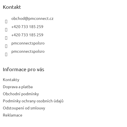
p
a
Kontakt
t
í
obchod
@
pmconnect.cz
+420 733 185 259
+420 733 185 259
pmconnectspolsro
pmconnectspolsro
Informace pro vás
Kontakty
Doprava a platba
Obchodní podmínky
Podmínky ochrany osobních údajů
Odstoupení od smlouvy
Reklamace