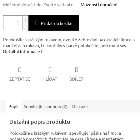
Můžeme doručit do:
Zvolte variantu
Možnosti doručení
Přidat do košíku
Polokošile s krátkým rukávem, dvojité žebrování na okrajích límce a
manžetách rukávu, tři knoflíky v barvě polokošile, postranní švy.
Detailní informace
ZEPTAT SE
HLÍDAT
SDÍLET
Popis
Související soubory (2)
Diskuze
Detailní popis produktu
Polokošile s krátkým rukávem, zpevňující páska na límci a
bočních prostřizích, žebrování na okraji límce a manžetách