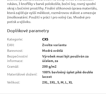
rukávu, 3 knoflíky v barvě polokošile, boční švy, rovný spodní
okraj s bočními prostřihy. Finální silikonová úprava materiálu,
která zajišťuje vyšší měkkost, rozměrovou stálost a omezuje
žmolkovatění. Použití v práci i pro volný čas. Vhodné pro
potisk a výšivku.
Doplňkové parametry
Kategorie
:
CXS
EAN
:
Zvolte variantu
Barevnost
:
Modrá světlá
Bezpečnostní
Výrobek musí být používán za
informace
:
účelem, za
Gramáž
:
200 g/m2
100% bavlněný úplet piké double
Materiálové složení
:
lacost
Velikost
:
2XL, 3XL, S, M, L, XL
Z
á