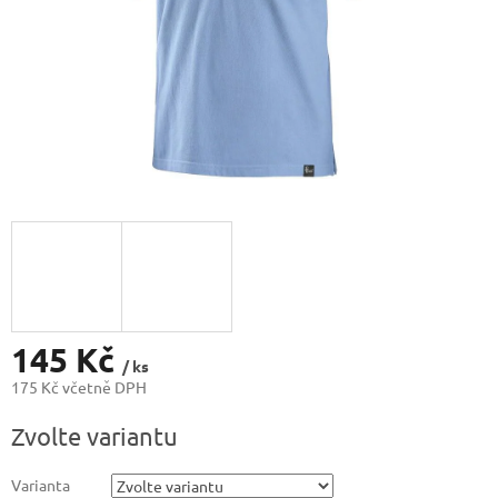
145 Kč
/ ks
175 Kč včetně DPH
Měrná
Zvolte variantu
cena:
Varianta