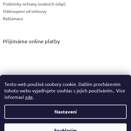
Podmínky ochrany osobních údajů
Odstoupení od smlouvy
Reklamace
Přijímáme online platby
Tento web používá soubory cookie. Dalším procházením
tohoto webu vyjadřujete souhlas s jejich používáním.. Více
informací
zde
.
Vytvořil Shoptet
Nastavení
Copyright 2026
PM Connect spol. s r.o.
. Všechna práva
Souhlasím
vyhrazena.