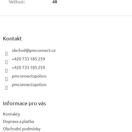
Velikost
:
48
Z
á
p
a
Kontakt
t
í
obchod
@
pmconnect.cz
+420 733 185 259
+420 733 185 259
pmconnectspolsro
pmconnectspolsro
Informace pro vás
Kontakty
Doprava a platba
Obchodní podmínky