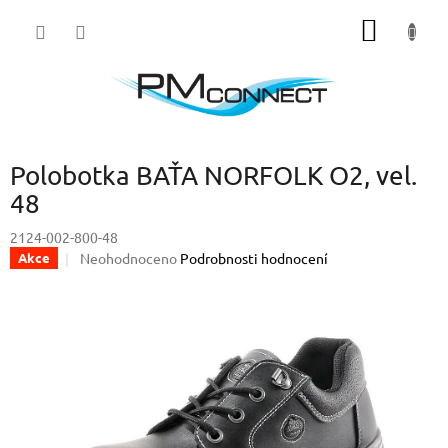
Přejít
NÁKUP
na
obsah
KOŠÍK
Polobotka BAŤA NORFOLK O2, vel.
48
2124-002-800-48
Průměrné
Neohodnoceno
Podrobnosti hodnocení
Akce
hodnocení
produktu
je
0,0
z
5
hvězdiček.