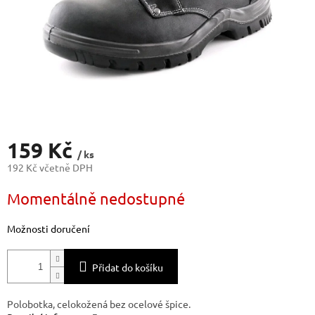
159 Kč
/ ks
192 Kč včetně DPH
Měrná
Momentálně nedostupné
cena:
Možnosti doručení
Přidat do košíku
Polobotka, celokožená bez ocelové špice.