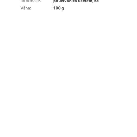
informace
:
používán za účelem, za
Váha
:
100 g