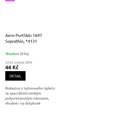
Aero PurtSkin 1697
Suprathin, *4131
Skladem
(9 ks)
53 Kč včetně DPH
44 Kč
DETAIL
Rukavice z nylonového úpletu
se speciálním tenkým
polyuretanovým nánosem,
vhodné i na dotykové
obrazovky Rukavice AERO
PURTSKIN SUPRATHIN 1697 –