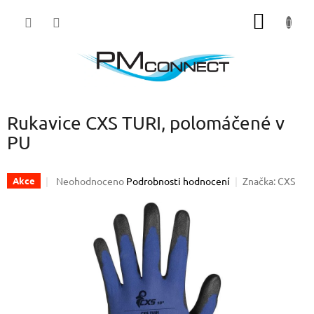
Přejít
NÁKUP
na
obsah
KOŠÍK
Rukavice CXS TURI, polomáčené v
PU
Průměrné
Neohodnoceno
Podrobnosti hodnocení
Značka:
CXS
Akce
hodnocení
produktu
je
0,0
z
5
hvězdiček.