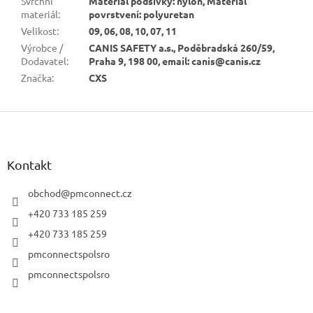
Svrchní
Materiál podšívky: nylon, Materiál
materiál
:
povrstvení: polyuretan
Velikost
:
09, 06, 08, 10, 07, 11
Výrobce /
CANIS SAFETY a.s., Poděbradská 260/59,
Dodavatel
:
Praha 9, 198 00, email: canis@canis.cz
Značka
:
CXS
Z
á
p
a
Kontakt
t
í
obchod
@
pmconnect.cz
+420 733 185 259
+420 733 185 259
pmconnectspolsro
pmconnectspolsro