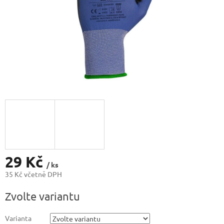
29 Kč
/ ks
35 Kč včetně DPH
Měrná
Zvolte variantu
cena:
Varianta