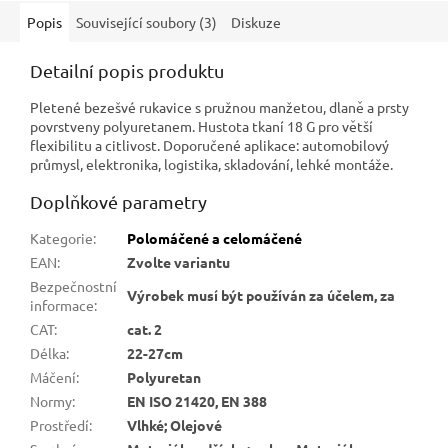
citlivost, pohodlí a preciznost
na první dotek Technické
Popis
Související soubory (3)
Diskuze
parametry: Materiál
úpletu: jemný nylon s
Detailní popis produktu
mimořádně jemnou strukturou
(18 gauge). Velikosti: S/6, M/7,
Pletené bezešvé rukavice s pružnou manžetou, dlaně a prsty
L/8, XL/9,...
povrstveny polyuretanem. Hustota tkaní 18 G pro větší
flexibilitu a citlivost. Doporučené aplikace: automobilový
průmysl, elektronika, logistika, skladování, lehké montáže.
Doplňkové parametry
Kategorie
:
Polomáčené a celomáčené
EAN
:
Zvolte variantu
Bezpečnostní
Výrobek musí být používán za účelem, za
informace
:
CAT
:
cat. 2
Délka
:
22-27cm
Máčení
:
Polyuretan
Normy
:
EN ISO 21420, EN 388
Prostředí
:
Vlhké; Olejové