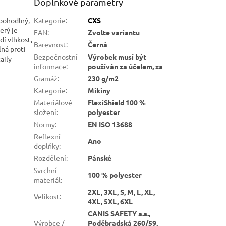
Doplňkové parametry
pohodlný,
Kategorie
:
CXS
erý je
EAN
:
Zvolte variantu
dí vlhkost,
Barevnost
:
Černá
lná proti
Bezpečnostní
Výrobek musí být
aily
informace
:
používán za účelem, za
Gramáž
:
230 g/m2
Kategorie
:
Mikiny
Materiálové
FlexiShield 100 %
složení
:
polyester
Normy
:
EN ISO 13688
Reflexní
Ano
doplňky
:
Rozdělení
:
Pánské
Svrchní
100 % polyester
materiál
:
2XL, 3XL, S, M, L, XL,
Velikost
:
4XL, 5XL, 6XL
CANIS SAFETY a.s.,
Výrobce /
Poděbradská 260/59,