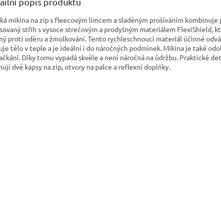
ailní popis produktu
ká mikina na zip s fleecovým límcem a sladěným prošíváním kombinuje 
sovaný střih s vysoce strečovým a prodyšným materiálem FlexiShield, kt
ný proti oděru a žmolkování. Tento rychleschnoucí materiál účinně odvá
uje tělo v teple a je ideální i do náročných podmínek. Mikina je také odo
čkání. Díky tomu vypadá skvěle a není náročná na údržbu. Praktické det
nují dvě kapsy na zip, otvory na palce a reflexní doplňky.