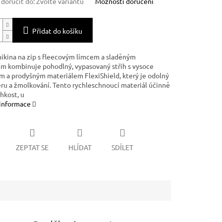
oručit do:
Zvolte variantu
Možnosti doručení
Přidat do košíku
ikina na zip s fleecovým límcem a sladěným
ím kombinuje pohodlný, vypasovaný střih s vysoce
m a prodyšným materiálem FlexiShield, který je odolný
ěru a žmolkování. Tento rychleschnoucí materiál účinně
hkost, u
 informace
ZEPTAT SE
HLÍDAT
SDÍLET