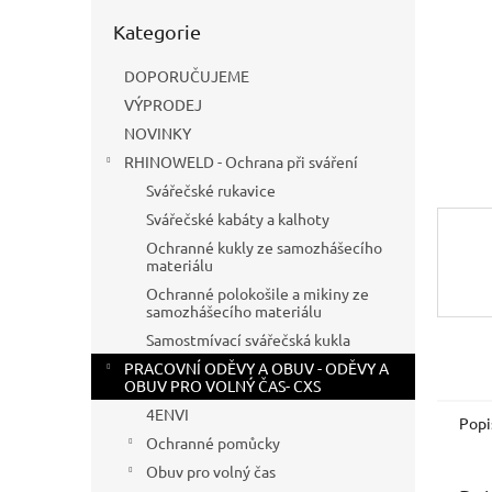
n
Přeskočit
e
Kategorie
kategorie
l
DOPORUČUJEME
VÝPRODEJ
NOVINKY
RHINOWELD - Ochrana při sváření
Svářečské rukavice
Svářečské kabáty a kalhoty
Ochranné kukly ze samozhášecího
materiálu
Ochranné polokošile a mikiny ze
samozhášecího materiálu
Samostmívací svářečská kukla
PRACOVNÍ ODĚVY A OBUV - ODĚVY A
OBUV PRO VOLNÝ ČAS- CXS
4ENVI
Popi
Ochranné pomůcky
Obuv pro volný čas