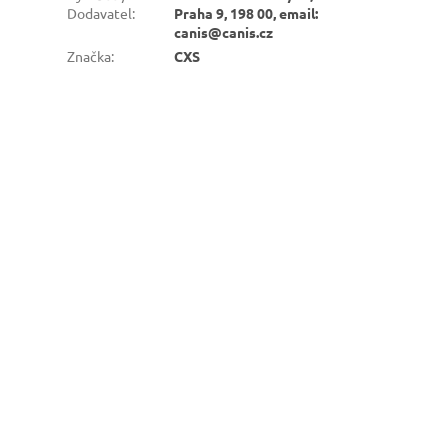
Dodavatel
:
Praha 9, 198 00, email:
canis@canis.cz
Značka
:
CXS