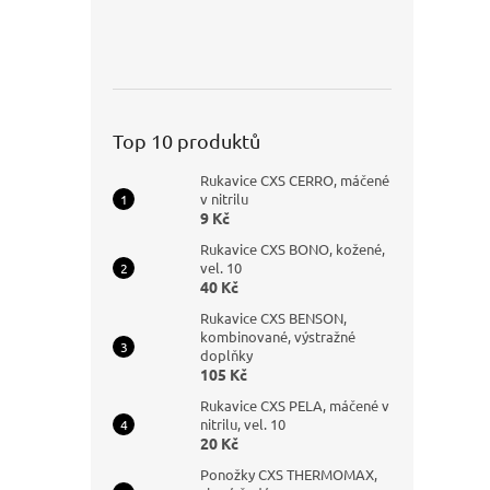
Top 10 produktů
Rukavice CXS CERRO, máčené
v nitrilu
9 Kč
Rukavice CXS BONO, kožené,
vel. 10
40 Kč
Rukavice CXS BENSON,
kombinované, výstražné
doplňky
105 Kč
Rukavice CXS PELA, máčené v
nitrilu, vel. 10
20 Kč
Ponožky CXS THERMOMAX,