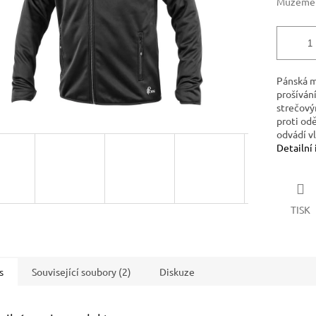
Můžeme d
Pánská m
prošíván
strečový
proti od
odvádí vl
Detailní
TISK
s
Související soubory (2)
Diskuze