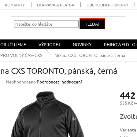
KONTAKTY
DOPRAVA A PLATBA
OBCHODNÍ PODMÍNKY
HLEDAT
ORUČUJEME
VÝPRODEJ
NOVINKY
RHINOWELD - Och
PRO VOLNÝ ČAS- CXS
Mikina CXS TORONTO, pánská, černá
ina CXS TORONTO, pánská, černá
Průměrné
Neohodnoceno
Podrobnosti hodnocení
hodnocení
442
produktu
je
535 Kč 
0,0
z
Měrná
Zvolt
5
cena:
hvězdiček.
Varianta