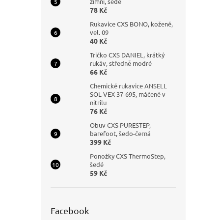
zimní, šedé
78 Kč
Rukavice CXS BONO, kožené,
vel. 09
40 Kč
Tričko CXS DANIEL, krátký
rukáv, středně modré
66 Kč
Chemické rukavice ANSELL
SOL-VEX 37-695, máčené v
nitrilu
76 Kč
Obuv CXS PURESTEP,
barefoot, šedo-černá
399 Kč
Ponožky CXS ThermoStep,
šedé
59 Kč
Facebook