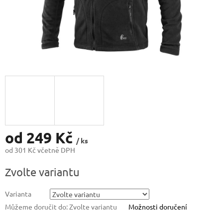
od
249 Kč
/ ks
od
301 Kč
včetně DPH
Měrná
Zvolte variantu
cena:
Varianta
Můžeme doručit do:
Zvolte variantu
Možnosti doručení