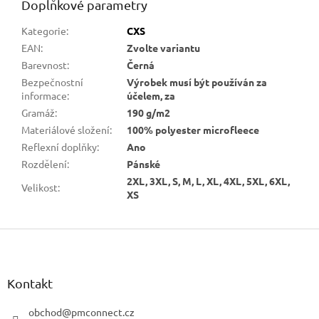
Doplňkové parametry
Kategorie
:
CXS
EAN
:
Zvolte variantu
Barevnost
:
Černá
Bezpečnostní
Výrobek musí být používán za
informace
:
účelem, za
Gramáž
:
190 g/m2
Materiálové složení
:
100% polyester microfleece
Reflexní doplňky
:
Ano
Rozdělení
:
Pánské
2XL, 3XL, S, M, L, XL, 4XL, 5XL, 6XL,
Velikost
:
XS
Z
á
p
a
Kontakt
t
í
obchod
@
pmconnect.cz