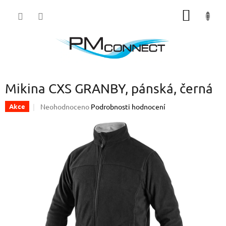
Přejít
NÁKUP
na
obsah
KOŠÍK
Mikina CXS GRANBY, pánská, černá
Průměrné
Neohodnoceno
Podrobnosti hodnocení
Akce
hodnocení
produktu
je
0,0
z
5
hvězdiček.