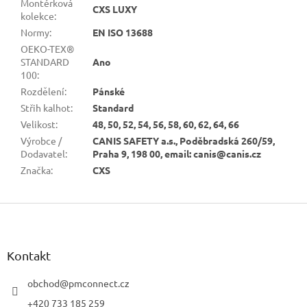
Montérková
CXS LUXY
kolekce
:
Normy
:
EN ISO 13688
OEKO-TEX®
STANDARD
Ano
100
:
Rozdělení
:
Pánské
Střih kalhot
:
Standard
Velikost
:
48, 50, 52, 54, 56, 58, 60, 62, 64, 66
Výrobce /
CANIS SAFETY a.s., Poděbradská 260/59,
Dodavatel
:
Praha 9, 198 00, email: canis@canis.cz
Značka
:
CXS
Z
á
p
a
Kontakt
t
í
obchod
@
pmconnect.cz
+420 733 185 259