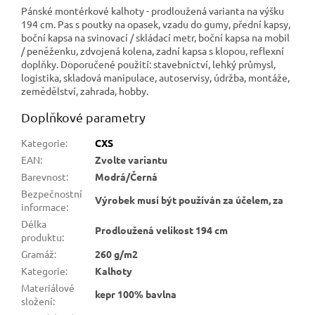
Pánské montérkové kalhoty - prodloužená varianta na výšku
194 cm. Pas s poutky na opasek, vzadu do gumy, přední kapsy,
boční kapsa na svinovací / skládací metr, boční kapsa na mobil
/ peněženku, zdvojená kolena, zadní kapsa s klopou, reflexní
doplňky. Doporučené použití: stavebnictví, lehký průmysl,
logistika, skladová manipulace, autoservisy, údržba, montáže,
zemědělství, zahrada, hobby.
Doplňkové parametry
Kategorie
:
CXS
EAN
:
Zvolte variantu
Barevnost
:
Modrá/Černá
Bezpečnostní
Výrobek musí být používán za účelem, za
informace
:
Délka
Prodloužená velikost 194 cm
produktu
:
Gramáž
:
260 g/m2
Kategorie
:
Kalhoty
Materiálové
kepr 100% bavlna
složení
: