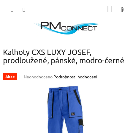
Přejít
NÁKUP
na
obsah
KOŠÍK
Kalhoty CXS LUXY JOSEF,
prodloužené, pánské, modro-černé
Průměrné
Neohodnoceno
Podrobnosti hodnocení
Akce
hodnocení
produktu
je
0,0
z
5
hvězdiček.