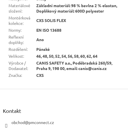
Materiálové
Základní materiál: 98 % bavlna 2 % elastan,
složení
:
Doplňkový materiál: 600D polyester
Montérková
CXS SOLIS FLEX
kolekce
:
Normy
:
EN ISO 13688
Reflexní
Ano
doplňky
:
Rozdělení
:
Pánské
Velikost
:
46, 48, 50, 52, 54, 56, 58, 60, 62, 64
Výrobce /
CANIS SAFETY a.s., Poděbradská 260/59,
Dodavatel
:
Praha 9, 198 00, email: canis@canis.cz
Značka
:
CXS
Z
á
p
a
Kontakt
t
í
obchod
@
pmconnect.cz