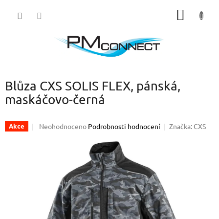
Přejít
NÁKUP
na
obsah
KOŠÍK
Blůza CXS SOLIS FLEX, pánská,
maskáčovo-černá
Průměrné
Neohodnoceno
Podrobnosti hodnocení
Značka:
CXS
Akce
hodnocení
produktu
je
0,0
z
5
hvězdiček.