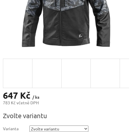
647 Kč
/ ks
783 Kč včetně DPH
Měrná
Zvolte variantu
cena:
Varianta