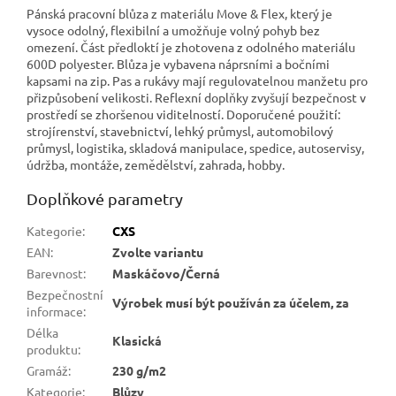
Pánská pracovní blůza z materiálu Move & Flex, který je
vysoce odolný, flexibilní a umožňuje volný pohyb bez
omezení. Část předloktí je zhotovena z odolného materiálu
600D polyester. Blůza je vybavena náprsními a bočními
kapsami na zip. Pas a rukávy mají regulovatelnou manžetu pro
přizpůsobení velikosti. Reflexní doplňky zvyšují bezpečnost v
prostředí se zhoršenou viditelností. Doporučené použití:
strojírenství, stavebnictví, lehký průmysl, automobilový
průmysl, logistika, skladová manipulace, spedice, autoservisy,
údržba, montáže, zemědělství, zahrada, hobby.
Doplňkové parametry
Kategorie
:
CXS
EAN
:
Zvolte variantu
Barevnost
:
Maskáčovo/Černá
Bezpečnostní
Výrobek musí být používán za účelem, za
informace
:
Délka
Klasická
produktu
:
Gramáž
:
230 g/m2
Kategorie
:
Blůzy