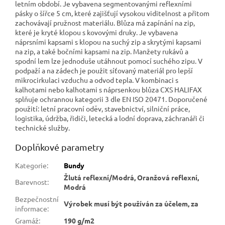
letním období. Je vybavena segmentovanými reflexními
pásky o šířce 5 cm, které zajišťují vysokou viditelnost a přitom
zachovávají pružnost materiálu. Blůza má zapínání na zip,
které je kryté klopou s kovovými druky. Je vybavena
náprsními kapsami s klopou na suchý zip a skrytými kapsami
na zip, a také bočními kapsami na zip. Manžety rukávů a
spodní lem lze jednoduše utáhnout pomocí suchého zipu. V
podpaží a na zádech je použit síťovaný materiál pro lepší
mikrocirkulaci vzduchu a odvod tepla. V kombinaci s
kalhotami nebo kalhotami s náprsenkou blůza CXS HALIFAX
splňuje ochrannou kategorii 3 dle EN ISO 20471. Doporučené
použití: letní pracovní oděv, stavebnictví, silniční práce,
logistika, údržba, řidiči, letecká a lodní doprava, záchranáři či
technické služby.
Doplňkové parametry
Kategorie
:
Bundy
Žlutá reflexní/Modrá, Oranžová reflexní,
Barevnost
:
Modrá
Bezpečnostní
Výrobek musí být používán za účelem, za
informace
:
Gramáž
:
190 g/m2