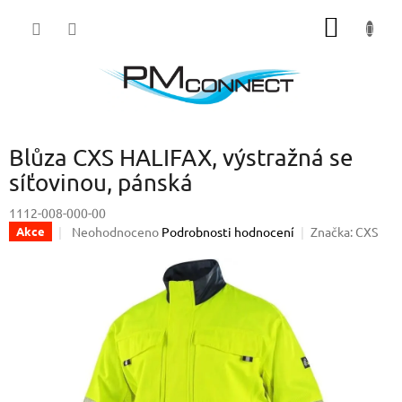
Přejít
NÁKUP
na
obsah
KOŠÍK
Blůza CXS HALIFAX, výstražná se
síťovinou, pánská
1112-008-000-00
Průměrné
Neohodnoceno
Podrobnosti hodnocení
Značka:
CXS
Akce
hodnocení
produktu
je
0,0
z
5
hvězdiček.