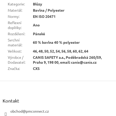
Kategorie
:
Blůzy
Materiál
:
Bavlna / Polyester
Normy
:
EN ISO 20471
Reflexní
Ano
doplňky
:
Rozdělení
:
Pánské
Svrchní
60 % bavlna 40 % polyester
materiál
:
Velikost
:
46, 48, 50, 52, 54, 56, 58, 60, 62, 64
Výrobce /
CANIS SAFETY a.s., Poděbradská 260/59,
Dodavatel
:
Praha 9, 198 00, email: canis@canis.cz
Značka
:
CXS
Z
á
p
a
Kontakt
t
í
obchod
@
pmconnect.cz