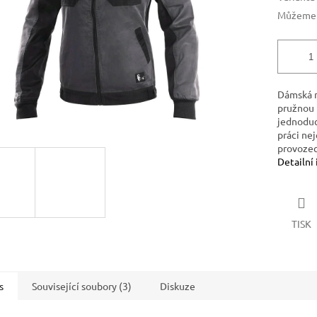
Můžeme d
Dámská m
pružnou 
jednoduc
práci ne
provozec
Detailní
TISK
s
Související soubory (3)
Diskuze