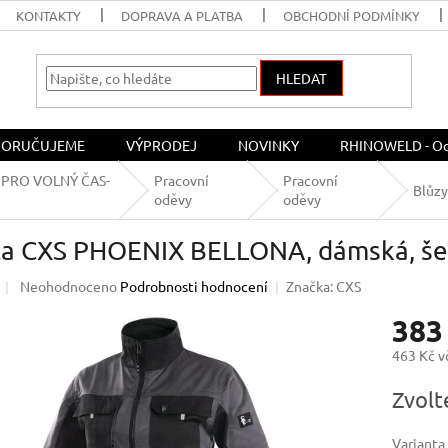
KONTAKTY
DOPRAVA A PLATBA
OBCHODNÍ PODMÍNKY
HLEDAT
ORUČUJEME
VÝPRODEJ
NOVINKY
RHINOWELD - Och
 PRO VOLNÝ ČAS-
Pracovní
Pracovní
Blůzy
oděvy
oděvy
za CXS PHOENIX BELLONA, dámská, šed
Průměrné
Neohodnoceno
Podrobnosti hodnocení
Značka:
CXS
hodnocení
383
produktu
je
463 Kč 
0,0
z
Měrná
Zvolt
5
cena:
hvězdiček.
Varianta