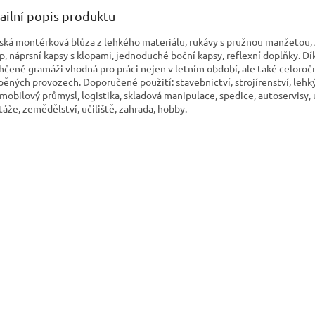
ailní popis produktu
ká montérková blůza z lehkého materiálu, rukávy s pružnou manžetou, 
ip, náprsní kapsy s klopami, jednoduché boční kapsy, reflexní doplňky. Dí
hčené gramáži vhodná pro práci nejen v letním období, ale také celoroč
pěných provozech. Doporučené použití: stavebnictví, strojírenství, lehk
mobilový průmysl, logistika, skladová manipulace, spedice, autoservisy, 
áže, zemědělství, učiliště, zahrada, hobby.