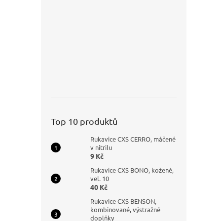
Top 10 produktů
Rukavice CXS CERRO, máčené
v nitrilu
9 Kč
Rukavice CXS BONO, kožené,
vel. 10
40 Kč
Rukavice CXS BENSON,
kombinované, výstražné
doplňky