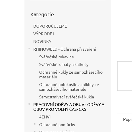
a
n
Přeskočit
e
Kategorie
kategorie
l
DOPORUČUJEME
VÝPRODEJ
NOVINKY
RHINOWELD - Ochrana při sváření
Svářečské rukavice
Svářečské kabáty a kalhoty
Ochranné kukly ze samozhášecího
materiálu
Ochranné polokošile a mikiny ze
samozhášecího materiálu
Samostmívací svářečská kukla
PRACOVNÍ ODĚVY A OBUV - ODĚVY A
OBUV PRO VOLNÝ ČAS- CXS
4ENVI
Popi
Ochranné pomůcky