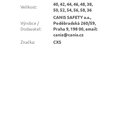
40, 42, 44, 46, 48, 38,
Velikost
:
50, 52, 54, 56, 58, 36
CANIS SAFETY a.s.,
Výrobce /
Poděbradská 260/59,
Dodavatel
:
Praha 9, 198 00, email:
canis@canis.cz
Značka
:
CXS