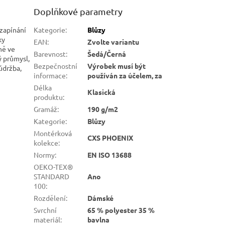
Doplňkové parametry
zapínání
Kategorie
:
Blůzy
ky
EAN
:
Zvolte variantu
ně ve
Barevnost
:
Šedá/Černá
ý průmysl,
Bezpečnostní
Výrobek musí být
údržba,
informace
:
používán za účelem, za
Délka
Klasická
produktu
:
Gramáž
:
190 g/m2
Kategorie
:
Blůzy
Montérková
CXS PHOENIX
kolekce
:
Normy
:
EN ISO 13688
OEKO-TEX®
STANDARD
Ano
100
:
Rozdělení
:
Dámské
Svrchní
65 % polyester 35 %
materiál
:
bavlna