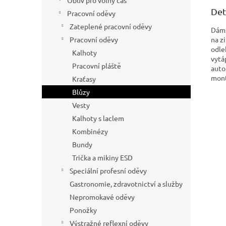
Obuv pro volný čas
Det
Pracovní oděvy
Zateplené pracovní oděvy
Dáms
na z
Pracovní oděvy
odle
Kalhoty
vytá
Pracovní pláště
auto
mont
Kraťasy
Blůzy
Vesty
Kalhoty s laclem
Kombinézy
Bundy
Trička a mikiny ESD
Speciální profesní oděvy
Gastronomie, zdravotnictví a služby
Nepromokavé oděvy
Ponožky
Výstražné reflexní oděvy