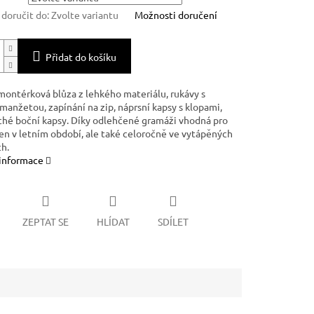
oručit do:
Zvolte variantu
Možnosti doručení
Přidat do košíku
ontérková blůza z lehkého materiálu, rukávy s
manžetou, zapínání na zip, náprsní kapsy s klopami,
hé boční kapsy. Díky odlehčené gramáži vhodná pro
jen v letním období, ale také celoročně ve vytápěných
h.
 informace
ZEPTAT SE
HLÍDAT
SDÍLET